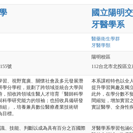
學
國立陽明交
牙醫學系
醫藥衛生
學群
牙醫
學類
陽明校區
55號
112台北市北投區立
學習、視野寬廣、關懷社會及多元發展潛
本系課程特色以全
研學分學程，規劃了跨領域並統合大學與
提升學習興趣及獨
時，招收跨領域生醫人才培育「醫師科學
此外，在學分數不
與科學研究能力的領袖；也招收具備研發
間縮短，增加實習
師組」，培養兼具數位醫療產業技術研
實証醫學、全身性
為目標。
知識、技能、判斷以成為具有百分之百國際
牙醫學系學習包涵6