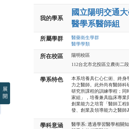
國立陽明交通大
我的學系
醫學系醫師組
醫藥衛生
學群
所屬學群
醫學
學類
陽明校區
所在校區
112台北市北投區立農街二段1
本系培養具仁心仁術、終身
學系特色
力之醫師。此外尚有醫師科
展
研究所課程的訓練學程；同
開
家組」，培養兼具臨床專業
創業能力之培育「醫師工程
發、創業及領導能力之醫師
醫學系: 透過學習醫學相關
學科意涵