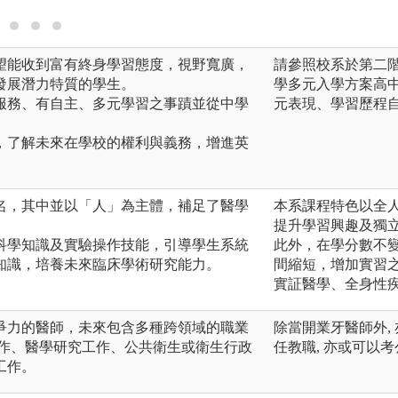
望能收到富有終身學習態度，視野寬廣，
請參照校系於第二
發展潛力特質的學生。
學多元入學方案高
服務、有自主、多元學習之事蹟並從中學
元表現、學習歷程
，了解未來在學校的權利與義務，增進英
。
名，其中並以「人」為主體，補足了醫學
本系課程特色以全
提升學習興趣及獨
科學知識及實驗操作技能，引導學生系統
此外，在學分數不
知識，培養未來臨床學術研究能力。
間縮短，增加實習
實証醫學、全身性
爭力的醫師，未來包含多種跨領域的職業
除當開業牙醫師外,
工作、醫學研究工作、公共衛生或衛生行政
任教職, 亦或可以考
工作。