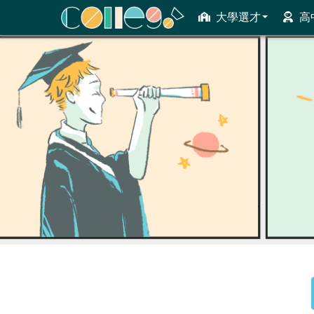
大學選才
高
ColleGo! 大學選才與高中育才輔助系統