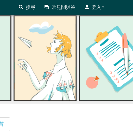
搜尋
常見問與答
登入
質