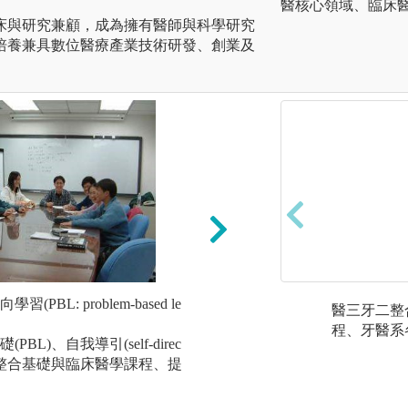
醫核心領域、臨床
床與研究兼顧，成為擁有醫師與科學研究
培養兼具數位醫療產業技術研發、創業及
BL: problem-based le
課堂講授:課程包含數個學
醫三牙二整
s)，每一區段包含
程、牙醫系
L)、自我導引(self-direc
L病案討論，並且融入適
並整合基礎與臨床醫學課程、提
and Society
程涵蓋各學習區段
案之基礎知識。