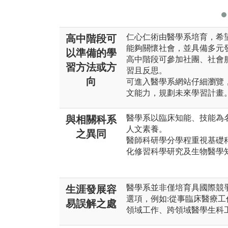
仁心仁術由醫學系培育，希
高中階段可
能夠關懷社會，並具備多元
以準備的學
高中階段可參加社團、社會
習方法或方
習且反思。
向
可進入醫學系網站仔細瀏覽
文能力，規劃未來學習計畫
醫學系以臨床知能、技能為
與相關科系
人文素養。
之異同
醫師科研學分學程重視基礎
化修習科學研究及生物醫學
醫學系並非僅培育具國際競
生涯發展容
選項，例如:從事臨床醫療
易誤解之處
領域工作、跨領域醫學生科