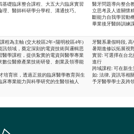
四基礎臨床整合課程、大五大六臨床實習
醫牙問題導向整合
倫理、醫師科研學分學程、溝通技巧。
立思考及人道關懷
斷能力自我學習動
畢業後牙醫師訓練
課程為主軸 (交大校區2年+陽明校區4年)
牙醫系暑假時段, 
資訊領域，奠定深刻的電資技術與邏輯思
暑期進修以拓展視
習醫學課程，提供紮實的電資與醫學專業
實習: 可選擇在台
來數位醫療產業技術研發、創業及領導能
進行
跨域課程: 可在新
人才培育班，透過正規的臨床醫學教育與生
如: 法律, 資訊等
臨床專業能力與科學研究的生醫領袖人
予牙醫學學士及跨