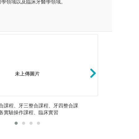
醫學領域以及臨床牙醫學領域。
未上傳圖片
習區段(learning block
自主學習:學習過
固定贗復學
合課程、牙三整合課程、牙四整合課
數週之授課及問題導向學習PB
考、團隊參與及分
各實驗操作課程、臨床實習
度之醫病關係(Physicians
自我學習、獨立思
)，以及段考測驗。講堂授課及實驗課
問題的能力。
之核心概念， 作為瞭解臨床病