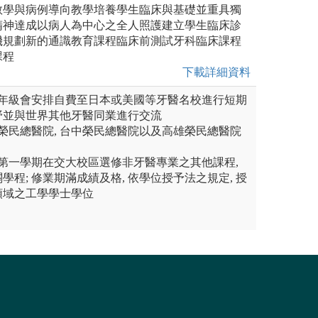
教學與病例導向教學培養學生臨床與基礎並重具獨
精神達成以病人為中心之全人照護建立學生臨床診
機規劃新的通識教育課程臨床前測試牙科臨床課程
課程
下載詳細資料
高年級會安排自費至日本或美國等牙醫名校進行短期
野並與世界其他牙醫同業進行交流
北榮民總醫院, 台中榮民總醫院以及高雄榮民總醫院
生第一學期在交大校區選修非牙醫專業之其他課程,
相關學程; 修業期滿成績及格, 依學位授予法之規定, 授
領域之工學學士學位