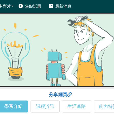
中育才
焦點話題
最新消息
分享網頁
學系介紹
課程資訊
生涯進路
能力特