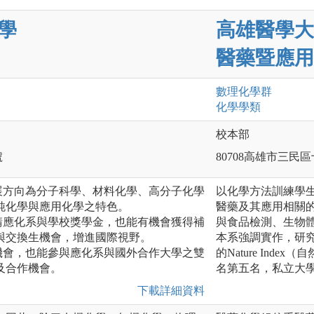
學
高雄醫學大
醫藥暨應用
數理化
學群
化學
學類
校本部
號
80708高雄市三民區
展方向為分子科學、材料化學、高分子化學
以化學方法訓練學
純化學與應用化學之特色。
醫藥及其應用相關
請應化系與學校獎學金，也能有機會獲得補
與食品檢測、生物
與交換生機會，增進國際視野。
本系強調實作，研究
機會，也能參與應化系與國外合作大學之雙
的Nature In
及合作機會。
名第五名，私立大
下載詳細資料