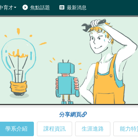
中育才
焦點話題
最新消息
分享網頁
學系介紹
課程資訊
生涯進路
能力特