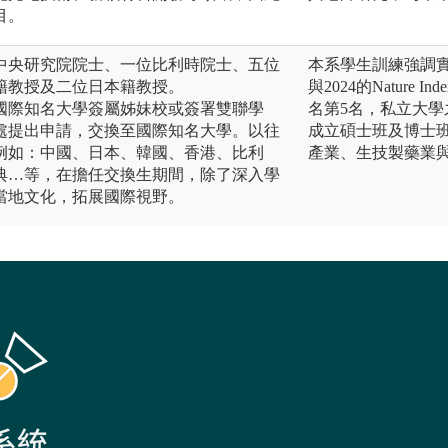
目。
中央研究院院士、一位比利時院士、五位
本系學生訓練強調實
籍教授及二位日本籍教授。
與2024的Natur
國際知名大學簽屬姊妹校或簽署雙聯學
名第5名，私立大學
處提出申請，交換至國際知名大學。以往
成立碩士班及博士班
例如：中國、日本、韓國、香港、比利
產業、生技製藥業
典…等，在擔任交換生期間，除了深入學
當地文化，拓展國際視野。