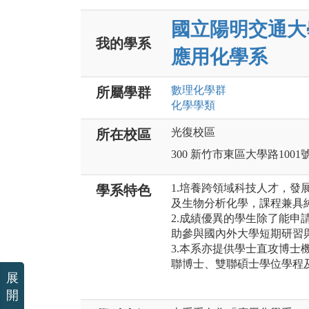
國立陽明交通大
我的學系
應用化學系
數理化
學群
所屬學群
化學
學類
光復校區
所在校區
300 新竹市東區大學路1001
1.培養跨領域科技人才，發
學系特色
及生物分析化學，課程兼具
2.成績優異的學生除了能申
助參與國內外大學短期研習
3.本系亦提供學士直攻博士
聯博士、雙聯碩士學位學程
展
開