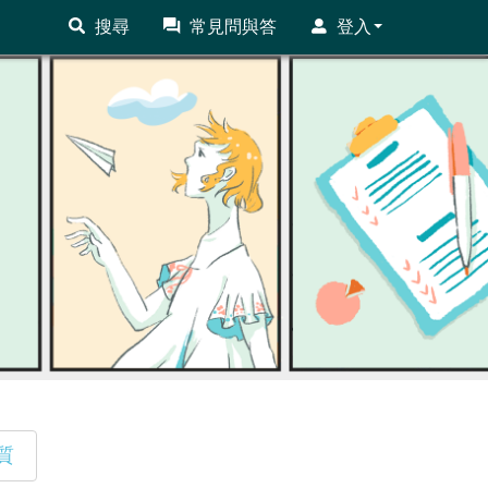
搜尋
常見問與答
登入
質