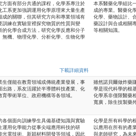
究方面有部分共通的課程，化學系專注於
本系醫藥化學組比
化工系更加強調運用化學原理來大量生產
成的專業。醫藥化
相成的關聯，但其研究方向和專業領域有
化學、藥物設計、
要訓練在實驗室裡探究物質的性質與變
藥設計與合成相關
新的化學合成方法，研究化學反應和分子
等相關知識。
、無機、物理化學、分析化學、生物化學
。
下載詳細資料
業生僅能在教育領域或傳統產業發展，事
雖然諾貝爾做炸藥
涯出路，系友活躍於半導體科技產業、化
學是現代科學的根
教育學術單位、政府機構等各領域。
化學系非僅限醫藥
寬廣，除生技製藥
的各個面向訓練學生具備基礎知識與實驗
化學是所有科學的
生運用化學能力從事尖端應用科技的研
以應用在所有的產
能光電技術、新穎材料開發等領域，因此
與老師研究，為未