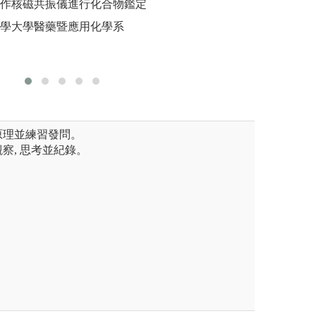
程模組化設計，透過選修跨領
驗及分析化學實驗
操作核磁共振儀進行化合物鑑定
圖解:學
學習深度及廣度，拓展第二專
專業實驗報告的撰
醫學大學醫藥暨應用化學系
版權:高
，選擇非/同步遠距學習，透過
及數據分析的所需
學影片、補充教材，提前複習、
人應有的科學研究
實驗的原理、分析
設。
解原理並練習發問。
觀察, 思考並紀錄。