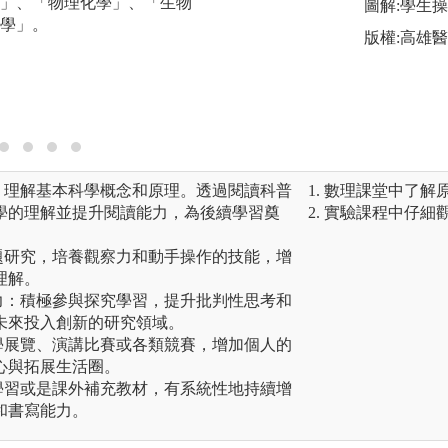
」、「物理化學」、「生物
專長學系之核心課
圖解:學生
學」。
域彈性學分，加深
版權:高雄
長。運用校內資源
E3平台提供之教
縮短學習時間。
：理解基本科學概念和原理。透過閱讀科普
1. 數理課堂中了
學的理解並提升閱讀能力，為後續學習奠
2. 實驗課程中仔細
題研究，培養觀察力和動手操作的技能，增
理解。
力：積極參與探究學習，提升批判性思考和
未來投入創新的研究領域。
學展覽、演講比賽或各類競賽，增加個人的
心與拓展生活圈。
學習或是課外補充教材，有系統性地持續增
和書寫能力。