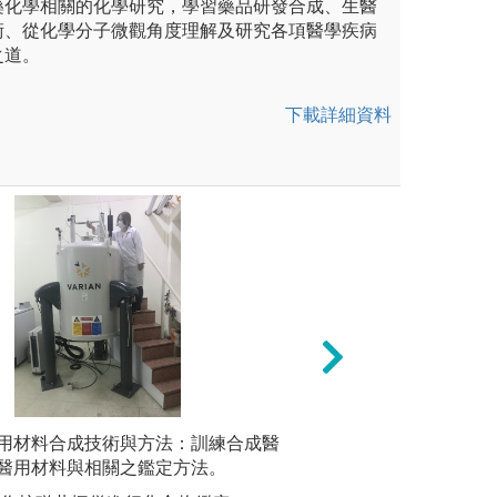
藥化學相關的化學研究，學習藥品研發合成、生醫
術、從化學分子微觀角度理解及研究各項醫學疾病
之道。
下載詳細資料
未上傳圖片
用材料合成技術與方法：訓練合成醫
食品安全
加(或僅少量增加)畢業學分
完整實驗與儀器操
醫用材料與相關之鑑定方法。
術，抓出
的學習、研究興趣，搭配第二
練包括：普化實驗