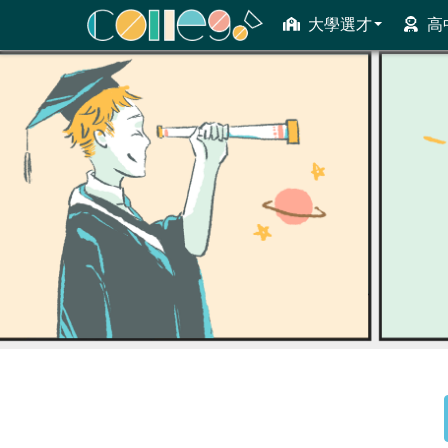
大學選才
高
ColleGo! 大學選才與高中育才輔助系統