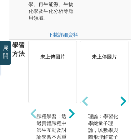
學、再生能源、生物
化學及生化分析等應
用領域。
下載詳細資料
學習
展
方法
開
未上傳圖片
未上傳圖片
未上傳圖片
課程學習：透
本系鼓勵學生
理論：學習化
完
過實體課程中
以不增加(或僅
學鍵量子理
器
師生互動及討
少量增加)畢業
論，以數學與
習
論學習本系重
學分的前提
圖形理解電子
驗