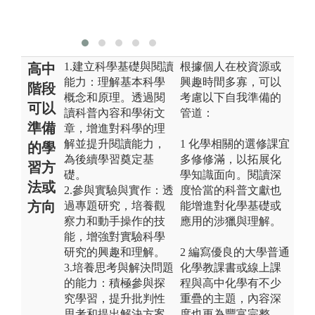
驗
設
1.建立科學基礎與閱讀
根據個人在校資源或
高中
能力：理解基本科學
興趣時間多寡，可以
階段
概念和原理。透過閱
考慮以下自我準備的
可以
讀科普內容和學術文
管道：
準備
章，增進對科學的理
解並提升閱讀能力，
1 化學相關的選修課宜
的學
為後續學習奠定基
多修修滿，以拓展化
習方
礎。
學知識面向。閱讀深
法或
2.參與實驗與實作：透
度恰當的科普文獻也
方向
過專題研究，培養觀
能增進對化學基礎或
察力和動手操作的技
應用的涉獵與理解。
能，增強對實驗科學
研究的興趣和理解。
2 編寫優良的大學普通
3.培養思考與解決問題
化學教課書或線上課
的能力：積極參與探
程與高中化學有不少
究學習，提升批判性
重疊的主題，內容深
思考和提出解決方案
度也更為豐富完整，