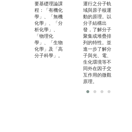
要基礎理論課
下，依自身的
運行之分子軌
括
程：「有機化
學習、研究興
域與原子核運
驗
學」、「無機
趣，搭配第二
動的原理。以
實
化學」、「分
專長學系之核
分子結構出
學
析化學」、
心課程模組化
發，了解分子
化
「物理化
設計，透過選
聚集或堆疊排
喜
學」、「生物
修跨領域彈性
列的特性。並
的
化學」及「高
學分，加深學
進一步了解分
業
分子科學」。
習深度及廣
子與光、電、
撰
度，拓展第二
生化環境等不
器
專長。運用校
同外在因子交
規
內資源，選擇
互作用的微觀
析
非/同步遠距學
原理。
巧
習，透過E3平
培
台提供之教學
人
影片、補充教
研
材，提前複
立
習、縮短學習
設
時間。
的
實