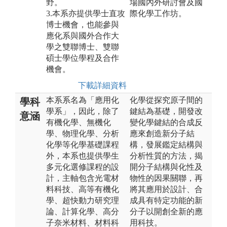
野。
場國內外研討會及國
3.本系亦提供學士直攻
際化學工作坊。
博士機會，也能參與
應化系與國外合作大
學之雙聯博士、雙聯
碩士學位學程及合作
機會。
下載詳細資料
本系系名為「應用化
化學從探究原子間的
學科
學系」，因此，除了
鍵結為基礎，開發改
意涵
有機化學、無機化
變化學鍵結的合成反
學、物理化學、分析
應來創造新分子結
化學等化學基礎課程
構，發展鑑定結構與
外，本系也提供學生
分析性質的方法，揭
多元化選修課程的設
開分子結構與化性及
計，主軸包含光電材
物性的因果關聯，再
料科技、高等有機化
將其應用於設計、合
學、超快動力研究理
成具有特定功能的新
論、計算化學、高分
分子以開創全新的應
子奈米材料、材料科
用科技。