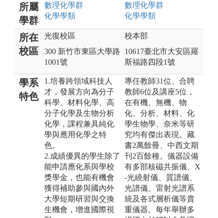
數理化
學群
數理化
學群
所屬
化學
學類
化學
學類
學群
光復校區
校本部
所在
校區
300 新竹市東區大學路
10617臺北市大安區羅
1001號
斯福路四段1號
1.培養跨領域科技人
專任教師31位、合聘
學系
才，發展方向為分子
教師6位及講座5位，
特色
科學、材料化學、高
在有機、無機、物
分子化學及生物分析
化、分析、材料、化
化學，課程兼具純化
學生物學、奈米等研
學與應用化學之特
究均有傑出表現。藏
色。
書2萬餘冊、中西文期
2.成績優異的學生除了
刊2百餘種。儀器設備
能申請應化系與學校
有多部核磁共振儀、X
獎學金，也能有機會
-光繞射儀、質譜儀、
獲得補助參與國內外
光譜儀、雷射光譜系
大學短期研習與交換
統及各式層析儀等貴
生機會，增進國際視
重儀器。每年舉辦多