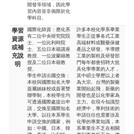
開發等領域，因此學
習內容並非侷限於化
學科目。
國際化師資：應化系
許多本校化學系畢業
學習
有二位中央研究院院
學生正從事各式工業
資源
士、一位比利時院
高端材料或醫藥保健
或補
士、五位日本籍講座
產品之研發。半導體
充說
教授、一位波蘭籍教
工業的製程及研發部
授及二位日本籍教
門每年都會招聘大批
明
授。
具化學專業的人才，
學生申請出國交換：
其中碩士學歷以上者
本校與國際知名大學
為大宗。台灣的製藥
簽屬姊妹校或簽署雙
業開始起飛，新藥的
聯學制，本校學生均
開發也是以化學家為
可透過國際處提出申
主力。在現今知識型
請，交換至國際知名
經濟中，專利技術的
大學。以往本系學生
申請往往也需要涉及
申請交換的國家，例
化學的專業知識，本
如：中國、日本、韓
系畢業生不乏在相關