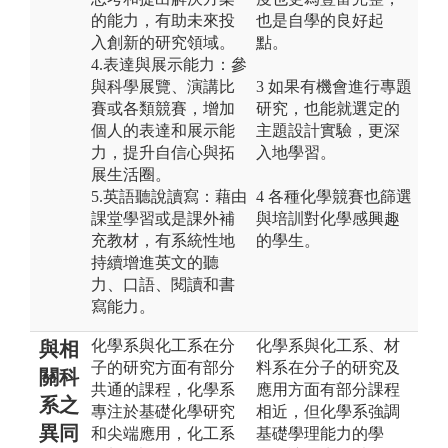
的能力，有助未來投
也是自學的良好起
入創新的研究領域。
點。
4.表達與展示能力：參
與科學展覽、演講比
3 如果有機會進行專題
賽或各類競賽，增加
研究，也能就選定的
個人的表達和展示能
主題設計實驗，更深
力，提升自信心與拓
入地學習。
展生活圈。
5.英語聽說讀寫：藉由
4 各種化學競賽也篩選
課堂學習或是課外補
與培訓對化學感興趣
充教材，有系統性地
的學生。
持續增進英文的聽
力、口語、閱讀和書
寫能力。
化學系與化工系在分
化學系與化工系、材
與相
子的研究方面有部分
料系在分子的研究及
關科
共通的課程，化學系
應用方面有部分課程
系之
專注於基礎化學研究
相近，但化學系強調
異同
和尖端應用，化工系
基礎學理能力的學