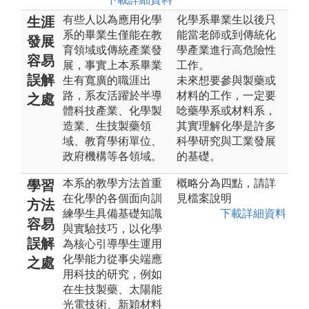
有些人以為應用化學
化學系畢業生以後只
生涯
系的畢業生僅能在教
能當老師或到傳統化
發展
育領域或傳統產業發
學產業進行高危險性
容易
展，事實上本系畢業
工作。
誤解
生有寬廣的職涯出
未來想要參與製藥或
路，系友活躍於半導
材料的工作，一定要
之處
體科技產業、化學製
唸藥學系或材料系，
造業、生技製藥領
其實理解化學是許多
域、教育學術單位、
科學研究與工業發展
政府機構等各領域。
的基礎。
本系的教學方法首重
概略分為四點，請詳
學習
在化學的各個面向訓
見檔案說明
方法
練學生具備基礎知識
下載詳細資料
容易
與實驗技巧，以化學
誤解
為核心引導學生運用
化學能力從事尖端應
之處
用科技的研究，例如
在生技製藥、太陽能
光電技術、新穎材料