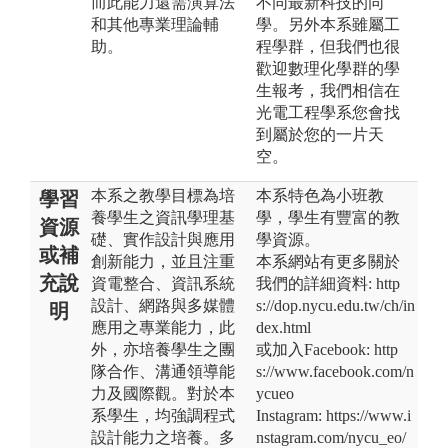
而此能力還需演算法
不同最新科技的同
和其他專業理論輔
學。另外本系雖屬工
助。
程學群，但我們也很
歡迎數理化學群的學
生報考，我們相信在
光電工程學系您會找
到屬於您的一片天
空。
本系之教學目標為培
本系特色為小班教
學習
養學生之資訊學理基
學，學生有豐富的教
資源
礎、實作設計與應用
學資源。
或補
創新能力，並且注重
本系網站有更多關於
充說
資電整合、資訊系統
我們的詳細資料: http
設計、網路與多媒體
s://dop.nycu.edu.tw/ch/in
明
應用之專業能力，此
dex.html
外，亦培養學生之團
或加入Facebook: http
隊合作、溝通領導能
s://www.facebook.com/n
力及國際觀。對於本
ycueo
系學生，均強調程式
Instagram: https://www.i
設計能力之培養。多
nstagram.com/nycu_eo/