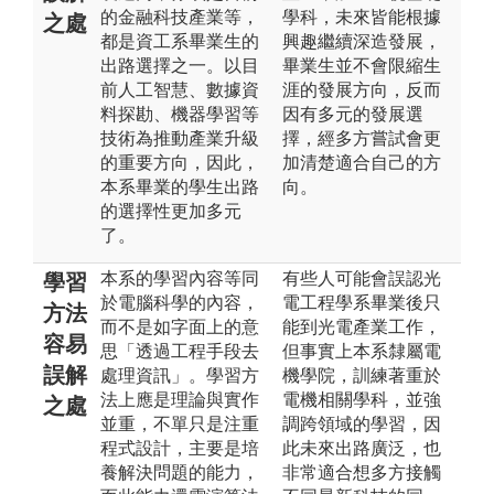
的金融科技產業等，
學科，未來皆能根據
之處
都是資工系畢業生的
興趣繼續深造發展，
出路選擇之一。以目
畢業生並不會限縮生
前人工智慧、數據資
涯的發展方向，反而
料探勘、機器學習等
因有多元的發展選
技術為推動產業升級
擇，經多方嘗試會更
的重要方向，因此，
加清楚適合自己的方
本系畢業的學生出路
向。
的選擇性更加多元
了。
本系的學習內容等同
有些人可能會誤認光
學習
於電腦科學的內容，
電工程學系畢業後只
方法
而不是如字面上的意
能到光電產業工作，
容易
思「透過工程手段去
但事實上本系隸屬電
誤解
處理資訊」。學習方
機學院，訓練著重於
法上應是理論與實作
電機相關學科，並強
之處
並重，不單只是注重
調跨領域的學習，因
程式設計，主要是培
此未來出路廣泛，也
養解決問題的能力，
非常適合想多方接觸