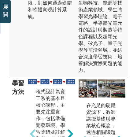
限，到如何通過硬體
生物科技、能源等技
展
和軟體實現計算系
術產業領域。學生將
開
統。
學習光學理論、電子
電路、半導體光電元
件的設計與製造等特
色課程以及超穎光
學、矽光子、量子光
學等前沿領域，並結
合深度學習技術，培
養解決實際問題的能
力。
學習
方法
演
程式設計為資
系統開發即是
的
工系的基本且
在電腦系統上
程
核心課程，主
做某一功能或
在充足的硬體
主
要先注重實
應用上的開
資源下，教師
種
作，包括準備
發，主要會以
講授基礎與專
了
開發環境、學
開源的Linux系
業核心概念，
以
習除錯及註解
統為主，首先
透過相關議題