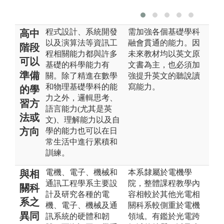
程式設計、系統開發
需加強各個基礎學科
高中
以及演算法等資訊工
融會貫通的能力。因
階段
程相關能力都與許多
未來教材均以英文原
可以
基礎的科學能力有
文書為主，也必須加
準備
關。除了精進在數學
強提升英文的聽說讀
和物理基礎學科的能
寫能力。
的學
力之外，邏輯思考、
習方
語言能力(尤其是英
法或
文)、理解能力以及自
方向
學的能力也可以在日
常生活中進行累積和
訓練。
電機、電子、機械和
本系隸屬於電機學
與相
通訊工程學系主要設
院，整體課程教學內
關科
計及研究各種的電
容相較於其他光電相
系之
機、電子、機械及通
關科系較側重於電機
異同
訊系統的硬體和韌
領域。有鑑於光電跨