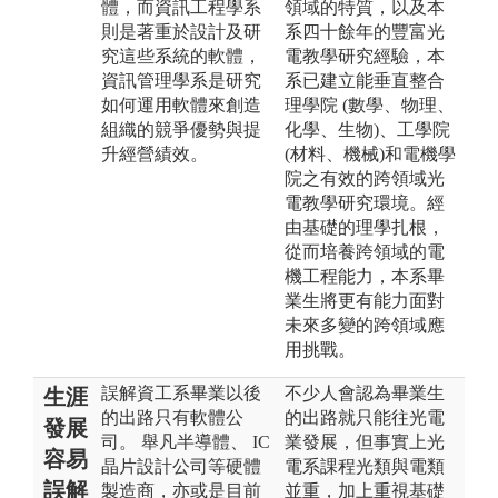
體，而資訊工程學系
領域的特質，以及本
則是著重於設計及研
系四十餘年的豐富光
究這些系統的軟體，
電教學研究經驗，本
資訊管理學系是研究
系已建立能垂直整合
如何運用軟體來創造
理學院 (數學、物理、
組織的競爭優勢與提
化學、生物)、工學院
升經營績效。
(材料、機械)和電機學
院之有效的跨領域光
電教學研究環境。經
由基礎的理學扎根，
從而培養跨領域的電
機工程能力，本系畢
業生將更有能力面對
未來多變的跨領域應
用挑戰。
誤解資工系畢業以後
不少人會認為畢業生
生涯
的出路只有軟體公
的出路就只能往光電
發展
司。 舉凡半導體、 IC
業發展，但事實上光
容易
晶片設計公司等硬體
電系課程光類與電類
誤解
製造商，亦或是目前
並重，加上重視基礎