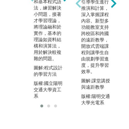
的
和基本程式語
針對整個系統
引導學生進行
由
法，練習解決
從系統管理的
推演和計算，
會
小問題，接著
角度切入，接
深入掌握課程
而
才學習理論，
著了解應用程
內容。新型多
至
將理論融和於
式的開發，最
功能教室支持
排
實作，基本的
後才深入進階
跨校區和跨國
圖
理論如資料結
的內核開發和
的遠距教學，
最
構和演算法，
驅動程式開
開放式雲端課
相
用於解決較複
發。
程則讓學生自
雜的問題。
由規劃學習進
圖
圖解:系統開發
度，提升學習
學
圖解:程式設計
的學習方法
效率。
的學習方法
版
版權:國立陽明
圖解:課堂講授
交
版權:國立陽明
交通大學資工
與遠距教學
系
交通大學資工
系
系
版權:陽明交通
大學光電系