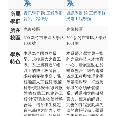
系
系
資訊
學群
跨
工程
學群
資訊
學群
跨
工程
學群
所屬
資訊工程
學類
光電工程
學類
學群
光復校區
光復校區
所在
校區
300 新竹市東區大學路
300 新竹市東區大學路
1001號
1001號
本系為全國成立最
本系是台灣首屈一指
學系
早、規模最大之資工
的光電科技人才培育
特色
系。系上擁有近60名
中心，發展重點在於
以上的博士級師資，
垂直整合，結合電機
課程的完整度高，課
資訊工程與物理化學
程涵蓋人工智慧/數據
等基礎科學，打造跨
科學/資訊安全/系統軟
領域的永續研發體
體/多媒體工程/網路工
系。透過強大的研發
程/計算理論/軟硬體整
實力、優秀的師資、
合等，培育學生奠定
完善的課程規劃與先
資訊基礎之能力，並
進的實驗設備，學系