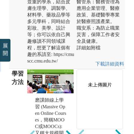
並重的學系，結合皮
醫管系：醫務管理為
膚生理學、調製學、
應用企業管理、醫療
材料學、藥妝品學等
政策、基礎醫學專業
多元學科，同時結合
於醫療照護產業。
彩妝、美學、設計
職安系：為防止職業
等；你可以依自己興
災害，保障工作者安
趣修讀不同領域課
全及健康。
展
程，想更了解這個有
詳細如附檔
開
趣的系請至: https://cmu
scc.cmu.edu.tw/
下載詳細資料
學習
方法
未上傳圖片
磨課師線上學
習 (Massive Op
翻轉學習 (Flip
實
en Online Cours
learning）:著重
（L
es，簡稱MOO
主動學習，是
do
C或MOOCs):
學生在上課之
著
又稱大規模開
前先自行上網