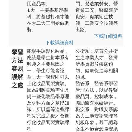
用產品等。
門、營造業勞安、營
4.大一主要學基礎學
造業工安、醫療院所
科，將基礎打穩才能
職安、職業衛生技
在大二大三開始做調
師、工業安全技師等
製。
出路。
下載詳細資料
下載詳細資料
能親手調製化妝品，
公衛系：培育公共衛
學習
應該是學生對本系有
生之專業人才，發揮
方法
興趣之主要原因之
所學貢獻於疾病預
容易
一，學生可能會認
防、健康促進等相關
誤解
為，大一課程即可以
領域。
上化妝品調製實驗。
醫管系：醫管系學習
之處
因為調製實驗需先具
管理方法，以提昇醫
備一些化妝品學原理
療品質、控制成本，
及材料方面之基礎知
協助醫院永續經營。
識，所以需等這些課
職安系：對職安系認
程先完成之後才會進
為與工地安衛管理等
行化妝品調製實驗課
刻板印象，甚至認為
程。
女生不適合念職安系