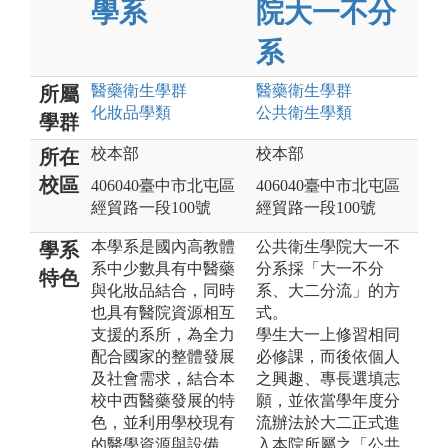
學系
院大一不分
系
醫藥衛生
學群
醫藥衛生
學群
所屬
化妝品
學類
公共衛生
學類
學群
校本部
校本部
所在
校區
406040臺中市北屯區
406040臺中市北屯區
經貿路一段100號
經貿路一段100號
本學系是國內高教體
公共衛生學院大一不
學系
系中少數具有中醫藥
分系採「大一不分
特色
與化妝品結合，同時
系、大二分流」的方
也具有醫院資源相互
式。
支援的系所，為全力
學生大一上修習相同
配合國家的整體發展
必修課，而後依個人
及社會需求，結合本
之興趣、專長選填志
校中西醫藥發展的特
願，並依當學年度分
色，並利用學校現有
流辦法於大二正式進
的醫學資源與設備，
入本院所屬之「公共