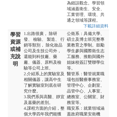
為錯誤觀念。學習領
域涵蓋衛生、安全、
工業管理、環境、共
通之領域等課程。
下載詳細資料
1.出路很廣， 除研
公衛系：具備大學、
學習
發、 檢驗、 製造、 行
碩士及博士班完整專
資源
銷等類別， 除化妝品
業教育之學制。鼓勵
或補
公司及生技公司外，
學生參與國際衛生志
充說
還能到科技廠、藥
工服務、推動與國外
廠、儀器、原料及檢
姐妹校簽訂雙聯學位
明
驗等公司上班。
等。
2.介紹系上的實驗室及
醫管系：醫管就業職
相關儀器，讓高中生
場包括醫療事務室、
了解實驗室到底在研
管理中心、企劃室、
究什麼。
品管中心、人事室、
3.我們系與高醫、靜宜
總務室、公關室、財
及嘉藥的差別。
務室等。
4.課程方面的介紹，整
職安系：就業領域涵
個大學四年我們能獲
蓋政府職業安衛機