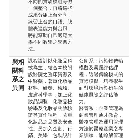
不同的實驗模組等做
一個整合，再將這些
成果分組上台分享，
練習上台的口語、肢
體表達能力與台風，
將能幫助自己適應大
學不同教學之學習方
法。
課程設計以化妝品科
公衛系：污染物傳輸
與相
技為主，結合本校附
模擬及暴露評估課
關科
設醫院之臨床資源及
程，透過傳輸模式的
系之
中醫藥，著重化妝品
實際模擬，培養學生
異同
材料、研發、檢驗、
面對環境污染衍生的
皮膚科學等，加上化
健康風險之評估能
妝品調製、化妝品檢
力。
驗學及化妝品功效驗
醫管系：企業管理為
證等實作課程，著重
商業管理通才教育，
化妝品之品質及安全
醫務管理為運用管理
性。另加入企劃、行
方法於醫療產業之專
銷、美學、包裝設計
業訓練，能瞭解管理