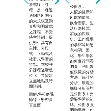
用
放式線上課
學習要教授的
公衛系：
論
程，是一種透
課程內容，課
人類的健康和
重
過網路所開設
堂上可以保留
所處的環境、
透
的大規模互動
更多學習互動
飲食習慣、生
動
參與和開放式
的機會。譬如
活行為模式、
從
之課程，不受
為解決問題而
家族的疾病
的
時空限制，提
去閱讀或實際
史、工作職場
證
供學生具有自
作業，會讓學
的暴露等均息
的
主性、分段
習更有效率。
息相關。因
加
式、互動式及
由學生主導學
此，學生學習
象
社群式學習的
習，在課前依
如何進行問卷
生
特點。本校許
老師設定題目
調查、利用數
產
多課程逐漸數
及方向收集與
值模擬的分析
位化，希望建
整理資料，於
圖
方法、統計的
立無地點及時
課堂上討論，
驗
分析、環境的
間限制。
留下更深刻印
採樣分析等均
版
象。
是公衛系主要
圖解:學校磨課
紀
需要學習的範
師線上學習首
圖解:翻轉學習
疇。公衛系強
頁畫面
教室
調動手做，作