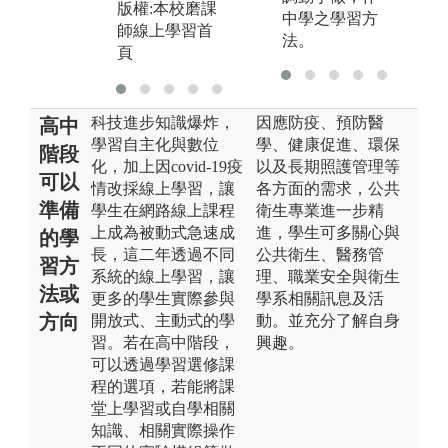
版權:本校磨課
版權:學校教師
中學之學習方
師線上學習首
發展中心網頁
法。
頁
照片
科技進步知識爆炸，
因應防疫、預防醫
高中
學習自主化與數位
學、健康促進、環保
階段
化，加上因covid-19疫
以及長期照護管理等
可以
情改採線上學習，讓
各方面的需求，公共
準備
學生在網路線上課程
衛生專業進一步精
上成為被動式急速成
進，學生可多關心與
的學
長，這二年透過不同
公共衛生、醫務管
習方
系統的線上學習，讓
理、職業安全與衛生
法或
更多的學生實際參與
學系相關訊息及活
方向
開放式、主動式的學
動。並充分了解自身
習。若在高中階段，
興趣。
可以透過學習選修課
程的選項，若能將課
堂上學習或自學相關
知識、相關實際操作