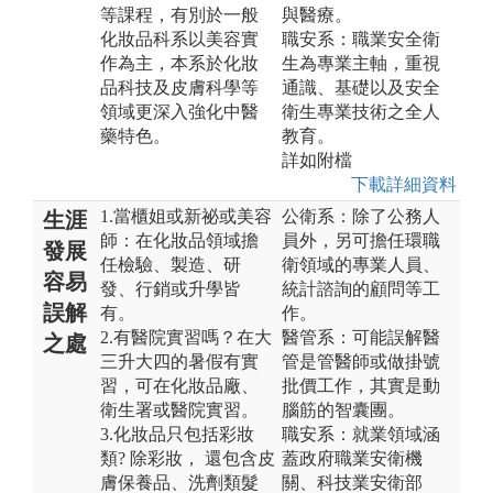
等課程，有別於一般
與醫療。
化妝品科系以美容實
職安系：職業安全衛
作為主，本系於化妝
生為專業主軸，重視
品科技及皮膚科學等
通識、基礎以及安全
領域更深入強化中醫
衛生專業技術之全人
藥特色。
教育。
詳如附檔
下載詳細資料
1.當櫃姐或新祕或美容
公衛系：除了公務人
生涯
師：在化妝品領域擔
員外，另可擔任環職
發展
任檢驗、製造、研
衛領域的專業人員、
容易
發、行銷或升學皆
統計諮詢的顧問等工
誤解
有。
作。
2.有醫院實習嗎？在大
醫管系：可能誤解醫
之處
三升大四的暑假有實
管是管醫師或做掛號
習，可在化妝品廠、
批價工作，其實是動
衛生署或醫院實習。
腦筋的智囊團。
3.化妝品只包括彩妝
職安系：就業領域涵
類? 除彩妝， 還包含皮
蓋政府職業安衛機
膚保養品、洗劑類髮
關、科技業安衛部