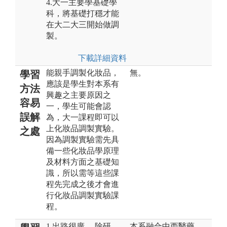
4.大一主要學基礎學
科，將基礎打穩才能
在大二大三開始做調
製。
下載詳細資料
能親手調製化妝品，
無。
學習
應該是學生對本系有
方法
興趣之主要原因之
容易
一，學生可能會認
誤解
為，大一課程即可以
上化妝品調製實驗。
之處
因為調製實驗需先具
備一些化妝品學原理
及材料方面之基礎知
識，所以需等這些課
程先完成之後才會進
行化妝品調製實驗課
程。
1.出路很廣， 除研
本系融合中西醫藥，