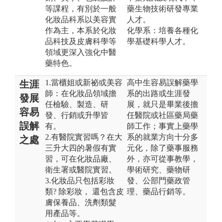
等課程，有別於一般
藥生物技術研發專業
化妝品科系以美容實
人才。
作為主，本系於化妝
化學系：培養各種化
品科技及皮膚科學等
學基礎科學人才。
領域更深入強化中醫
藥特色。
1.當櫃姐或新祕或美容
高中生容易誤解藥學
生涯
師：在化妝品領域擔
系的出路或生涯發
發展
任檢驗、製造、研
展，就只是畢業後擔
容易
發、行銷或升學皆
任醫院或社區藥局藥
誤解
有。
師工作；事實上藥學
2.有醫院實習嗎？在大
系的就業方向十分多
之處
三升大四的暑假有實
元化，除了藥事服務
習，可在化妝品廠、
外，亦可從事教學，
衛生署或醫院實習。
學術研究、藥物研
3.化妝品只包括彩妝
發、公部門藥政管
類? 除彩妝， 還包含皮
理、藥品行銷等。
膚保養品、洗劑類髮
用產品等。