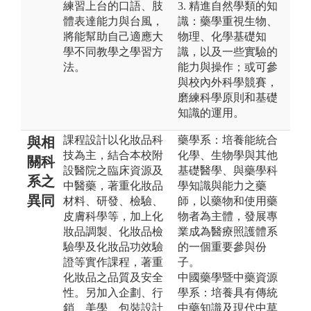
練習上台的口語、肢
3. 精進自然學類的知
體表達能力與台風，
識：藥學重視生物、
將能幫助自己適應大
物理、化學基礎知
學不同教學之學習方
識，以及一些實驗的
法。
能力與操作；或可參
與校內外科學競賽，
磨練科學原則和基礎
知識的運用。
課程設計以化妝品科
藥學系：培養能統合
與相
技為主，結合本校附
化學、生物學與其他
關科
設醫院之臨床資源及
基礎醫學、與藥學科
系之
中醫藥，著重化妝品
學知識與能力之藥
異同
材料、研發、檢驗、
師，以藥物和使用藥
皮膚科學等，加上化
物者為主體，發展專
妝品調製、化妝品檢
業成為醫療照護體系
驗學及化妝品功效驗
的一個重要參與份
證等實作課程，著重
子。
化妝品之品質及安全
中國藥學暨中藥資源
性。另加入企劃、行
學系：培養具有傳統
銷、美學、包裝設計
中藥知識及現代中草