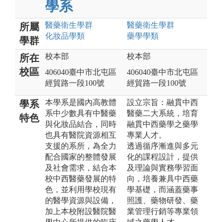
學系
醫藥衛生
學群
醫藥衛生
學群
所屬
化妝品
學類
藥學
學類
學群
校本部
校本部
所在
校區
406040臺中市北屯區
406040臺中市北屯區
經貿路一段100號
經貿路一段100號
本學系是國內高教體
設立宗旨：融貫中西
學系
系中少數具有中醫藥
醫藥二大系統，培育
特色
與化妝品結合，同時
融貫中西藥學之藥學
也具有醫院資源相互
專業人才。
支援的系所，為全力
透過循序漸進與多元
配合國家的整體發展
化的課程設計，提供
及社會需求，結合本
及理論與實務學習面
校中西醫藥發展的特
向，培養兼具中西藥
色，並利用學校現有
學基礎，而涵蓋藥事
的醫學資源與設備，
照護、藥物研發、藥
加上本校附設醫院醫
業管理行銷等專業領