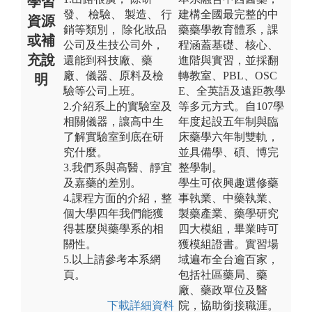
學習
發、 檢驗、 製造、 行
建構全國最完整的中
資源
銷等類別， 除化妝品
藥藥學教育體系，課
或補
公司及生技公司外，
程涵蓋基礎、核心、
充說
還能到科技廠、藥
進階與實習，並採翻
廠、儀器、原料及檢
轉教室、PBL、OSC
明
驗等公司上班。
E、全英語及遠距教學
2.介紹系上的實驗室及
等多元方式。自107學
相關儀器，讓高中生
年度起設五年制與臨
了解實驗室到底在研
床藥學六年制雙軌，
究什麼。
並具備學、碩、博完
3.我們系與高醫、靜宜
整學制。
及嘉藥的差別。
學生可依興趣選修藥
4.課程方面的介紹，整
事執業、中藥執業、
個大學四年我們能獲
製藥產業、藥學研究
得甚麼與藥學系的相
四大模組，畢業時可
關性。
獲模組證書。實習場
5.以上請參考本系網
域遍布全台逾百家，
頁。
包括社區藥局、藥
廠、藥政單位及醫
下載詳細資料
院，協助銜接職涯。