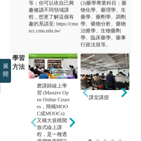
等；你可以依自己興
(3)藥學專業科目：藥
趣修讀不同領域課
物化學、藥理學、生
程，想更了解這個有
藥學、藥劑學、調劑
趣的系請至: https://cmu
學、藥物分析、藥物
scc.cmu.edu.tw/
治療學、生物藥劑
學、臨床藥學、藥事
行政法規等。
學習
展
方法
開
磨課師線上學
習 (Massive Op
翻轉學習 (Flip
課堂講授
實
en Online Cours
learning）:著重
（L
es，簡稱MOO
主動學習，是
do
C或MOOCs):
學生在上課之
著
又稱大規模開
前先自行上網
用
放式線上課
學習要教授的
論
程，是一種透
課程內容，課
重