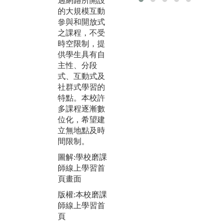
過網路所開設
堂上可以保留
透
的大規模互動
更多學習互動
動
參與和開放式
的機會。譬如
從
之課程，不受
為解決問題而
的
時空限制，提
去閱讀或實際
證
供學生具有自
作業，會讓學
的
主性、分段
習更有效率。
加
式、互動式及
由學生主導學
象
社群式學習的
習，在課前依
生
特點。本校許
老師設定題目
產
多課程逐漸數
及方向收集與
位化，希望建
整理資料，於
圖
立無地點及時
課堂上討論，
驗
間限制。
留下更深刻印
版
象。
圖解:學校磨課
紀
師線上學習首
圖解:翻轉學習
頁畫面
教室
版權:本校磨課
版權:學校教師
師線上學習首
發展中心網頁
頁
照片