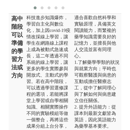
科技進步知識爆炸，
適合喜歡自然科學和
高中
學習自主化與數位
實驗原理，具備英文
階段
化，加上因covid-19疫
閱讀能力，而繁複的
可以
情改採線上學習，讓
藥學知識需要良好的
準備
學生在網路線上課程
記憶力，並擅長與他
上成為被動式急速成
人交流並富有同理
的學
長，這二年透過不同
心。
習方
系統的線上學習，讓
1.了解藥學學類的狀況
法或
更多的學生實際參與
與就業方向；平時也
方向
開放式、主動式的學
可觀察醫護與病患的
習。若在高中階段，
互動或擔任醫療志
可以透過學習選修課
工，從中了解同理心
程的選項，若能將課
與了解如何與病患建
堂上學習或自學相關
立信任關係。
知識、相關實際操作
2. 提升外語能力：從
不同的實驗模組等做
課本到最新文獻皆為
一個整合，再將這些
英語，因此英語能力
成果分組上台分享，
為藥學基本要求。