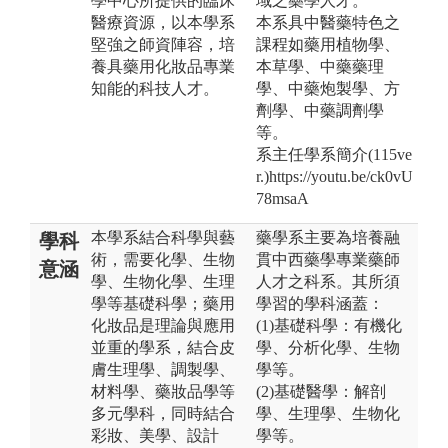
學中心所提供的臨床
域之藥學人才。
醫療資源，以本學系
本系具中醫藥特色之
堅強之師資陣容，培
課程如藥用植物學、
養具藥用化妝品專業
本草學、中藥藥理
知能的科技人才。
學、中藥炮製學、方
劑學、中藥調劑學
等。
系主任學系簡介(115ve
r.)https://youtu.be/ck0vU
78msaA
本學系結合科學與藝
藥學系主要為培養融
學科
術，需要化學、生物
貫中西藥學專業藥師
意涵
學、生物化學、生理
人才之科系。其所須
學等基礎科學；藥用
學習的學科涵蓋：
化妝品是理論與應用
(1)基礎科學：有機化
並重的學系，結合皮
學、分析化學、生物
膚生理學、調製學、
學等。
材料學、藥妝品學等
(2)基礎醫學：解剖
多元學科，同時結合
學、生理學、生物化
彩妝、美學、設計
學等。