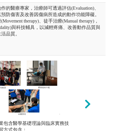
的醫療專家，治療師可透過評估(Evaluation)、
以預防傷害及改善因傷病所造成的動作功能障礙。
ment therapy)、徒手治療(Manual therapy)，
dality)與科技輔具，以減輕疼痛、改善動作品質與
生活品質。
推演和決策分析：針對不同種類
業包含醫學基礎理論與臨床實務技
(3)最後一年到
國際認證
科、神經科、心肺疾患、運動
習方式包含：
治療師的帶領下，