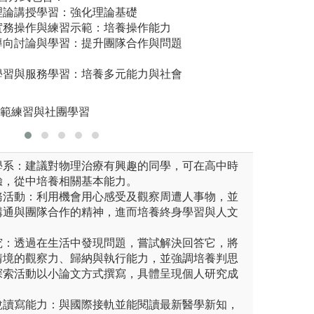
圖解:紅繩
會教導學生如何進行檢查、判
理論講授學習：強化理論基礎
療。其目的希望學
適當的治療方法。
實務操作與練習示範：培養操作能力
療師。
導向討論與學習：提升團隊合作與問題
專科
圖解:學生至醫院
學物理治療學系
版權:中國醫藥大
學習與服務學習：培養多元能力與社會
示範練習與社團學習
學系：建議對物理治療有興趣的同學，可在高中時
驗，從中培養相關基本能力。
務活動：利用機會用心感受及觀察周遭人事物，並
溝通與團隊合作的精神，進而培養終身學習與人文
究：透過在生活中發現問題，嘗試解決回答它，將
情境的觀察力、歸納與執行能力，並強調培養判思
探索活動以小論文方式撰寫，具體呈現個人研究成
說讀寫能力：與國際接軌並能閱讀最新醫學新知，