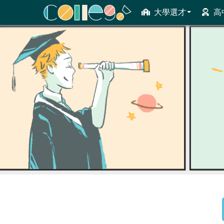
大學選才
高
ColleGo! 大學選才與高中育才輔助系統