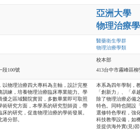
亞洲大學
物理治療學
醫藥衛生
學群
物理治療
學類
校本部
一段100號
413台中市霧峰區柳
，以物理治療四大專科為主軸，設計完整
本系為四年學制，
務訓練，培養物理治療臨床專業能力。學
「創新力」、「卓
績優之區域醫院實習，多數畢業即可取照
除了物理治療必備
學術研究方面，本學系的研究型師資，帶
特色。同時也開設
臨床的研究，促進物理治療的學術發展。
選修特色學程，強
北港分部。
科技教學設備，如
並提供海外實(見)