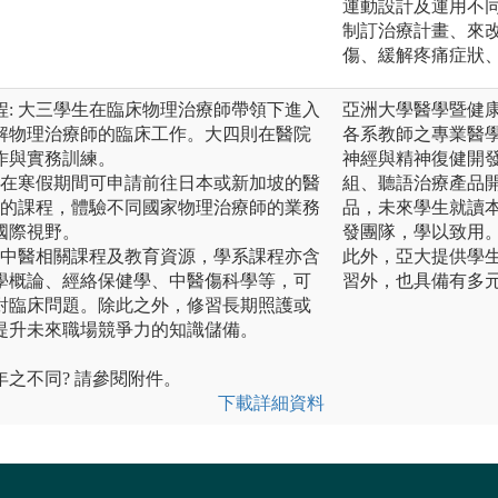
運動設計及運用不
制訂治療計畫、來
傷、緩解疼痛症狀
: 大三學生在臨床物理治療師帶領下進入
亞洲大學醫學暨健
解物理治療師的臨床工作。大四則在醫院
各系教師之專業醫
作與實務訓練。
神經與精神復健開
生在寒假期間可申請前往日本或新加坡的醫
組、聽語治療產品
週的課程，體驗不同國家物理治療師的業務
品，未來學生就讀
國際視野。
發團隊，學以致用
的中醫相關課程及教育資源，學系課程亦含
此外，亞大提供學
學概論、經絡保健學、中醫傷科學等，可
習外，也具備有多
對臨床問題。除此之外，修習長期照護或
提升未來職場競爭力的知識儲備。
之不同? 請參閱附件。
下載詳細資料