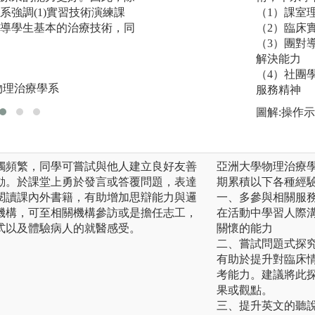
系強調(1)實習技術演練課
傷害、小兒科等，
（1）課室
導學生基本的治療技術，同
斷病人問題和選擇
（2）臨床
（3）團對
圖解:物理治療四大
解決能力
版權:中國醫藥大
（4）社團
物理治療學系
服務精神
圖解:操作
觸頻繁，同學可嘗試與他人建立良好友善
亞洲大學物理治療
動。於課堂上勇於發言或答覆問題，表達
期累積以下各種經
閱讀課內外書籍，有助增加思辯能力與邏
一、多參與相關服
機構，可至相關機構參訪或是擔任志工，
在活動中學習人際
式以及體驗病人的就醫感受。
關懷的能力
二、嘗試問題式探
有助於提升對臨床
考能力。建議將此
果或觀點。
三、提升英文的聽