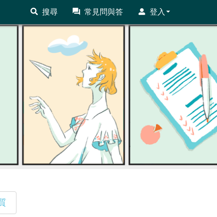
搜尋
常見問與答
登入
質