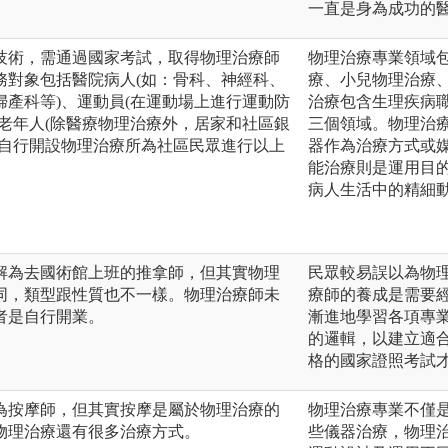
一直是身為成功的
技術，需通過國家考試，取得物理治療師
物理治療專業領域
務對象包括醫院病人(如：骨科、神經科、
療、小兒物理治療
產科等)、運動員(在運動場上進行運動防
治療包含生理疾病
老年人(除醫療物理治療外，居家和社區銀
三個領域。物理治
可自行開設物理治療所為社區民眾進行以上
器作為治療方式或
能治療則是運用目
病人生活中的精細
解為去國術館上班的推拿師，但其實物理
民眾較易誤以為物
同，類型跟性質也不一樣。物理治療師未
療師的養成是需要
者是自行開業。
漸進地學習各項專
的邏輯，以建立適
格的國家證照考試
為按摩師，但其實按摩是屬於物理治療的
物理治療專業不僅是
物理治療還有很多治療方式。
些儀器治療，物理