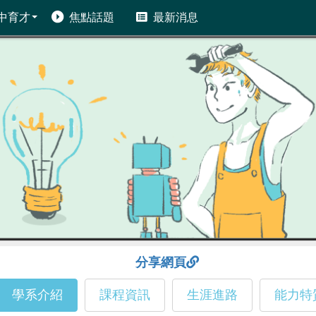
中育才
焦點話題
最新消息
分享網頁
學系介紹
課程資訊
生涯進路
能力特