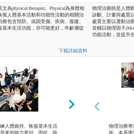
ical therapist。Physical為身體相
物理治療師是人體動作
恢復人體基本活動和功能性活動的相關治
診斷、計畫與處置
治療包含預防、或因受傷、疾病、復建、
處置主要以運動治療(Move
復基本生活功能，亦可能更好，年齡層從
並輔以物理因子(Mo
功能活動，並提升
下載詳細資料
練人體維持、恢復基本生活
(2)臨床問題邏輯
物理治療專
原來的能力更好。因此，除
的病人，例如：骨
術，本系學