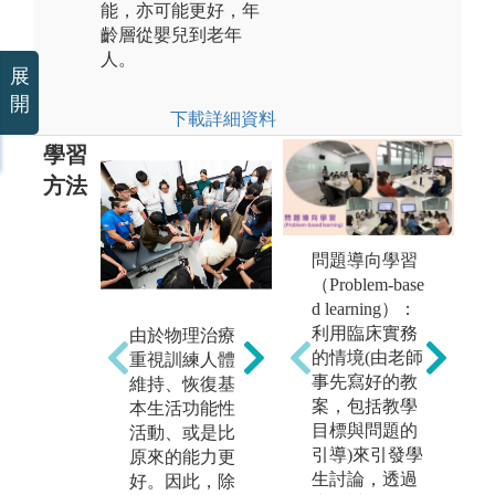
能，亦可能更好，年
齡層從嬰兒到老年
人。
展
開
下載詳細資料
學習
方法
問題導向學習
(
（Problem-base
醫
d learning）：
構
(2)臨床問題邏
利用臨床實務
由於物理治療
床
輯推演和決策
的情境(由老師
重視訓練人體
的
分析：針對不
事先寫好的教
維持、恢復基
對
同種類的病
案，包括教學
本生活功能性
查
人，例如：骨
目標與問題的
活動、或是比
療
科、神經科、
引導)來引發學
原來的能力更
望
心肺疾患、運
生討論，透過
好。因此，除
以
動傷害、小兒