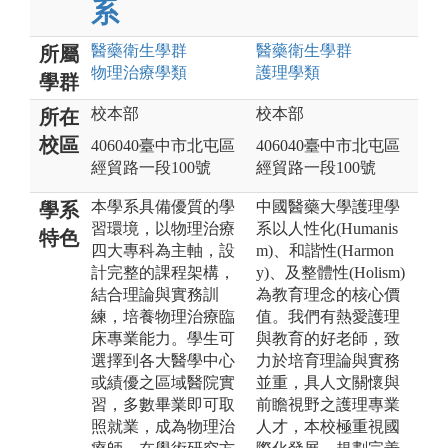
系
醫藥衛生
學群
醫藥衛生
學群
所屬
物理治療
學類
護理
學類
學群
校本部
校本部
所在
校區
406040臺中市北屯區
406040臺中市北屯區
經貿路一段100號
經貿路一段100號
本學系具備優質的學
中國醫藥大學護理學
學系
習環境，以物理治療
系以人性化(Humanis
特色
四大專科為主軸，設
m)、和諧性(Harmon
計完整的課程架構，
y)、及整體性(Holism)
結合理論與實務訓
為教育理念的核心價
練，培養物理治療臨
值。我們有熱愛護理
床專業能力。學生可
與教育的好老師，致
選擇到各大醫學中心
力於培育理論與實務
或績優之區域醫院實
並重，具人文關懷與
習，多數畢業即可取
前瞻視野之護理專業
照就業，成為物理治
人才，本校極重視國