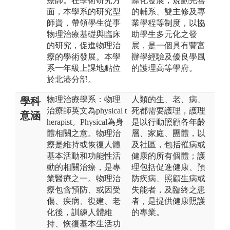
療師。在學術研究方
際化發展，規劃完善
面，本學系的研究型
的輔系、雙主修及專
師資，帶領學生從事
業學程等制度，以協
物理治療基礎與臨床
助學生多元化之發
的研究，促進物理治
展，是一個具有豐富
療的學術發展。本學
辦學經驗及優良學風
系一年級上課地點位
的護理高等學府。
於北港分部。
物理治療學系：物理
人類的生、老、病、
學科
治療師英文為physical t
死都需要護理，護理
意涵
herapist。Physical為身
是以行動照顧各年齡
體相關之意。物理治
層、家庭、團體，以
療是維持或恢復人體
及社區，包括罹病或
基本活動和功能性活
健康的所有個體；護
動的相關治療，是專
理包括促進健康、預
業醫療之一。物理治
防疾病、照顧生病或
療包含預防、或因受
失能者，及臨終之患
傷、疾病、復建、老
者，是提供健康照護
化後，訓練人體維
的專業。
持、恢復基本生活功