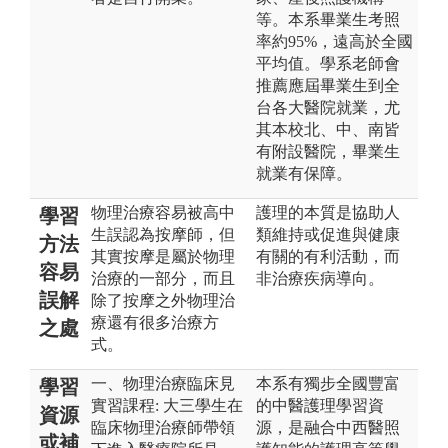
等。本系畢業生考照
率約95%，遠高於全國
平均值。學系老師會
推薦應屆畢業生到全
台各大醫院就業，尤
其本校北、中、南皆
有附設醫院，畢業生
就業有保障。
物理治療容易被高中
護理的本質是協助人
學習
生誤認為按摩師，但
類維持或促進與健康
方法
其實按摩是屬於物理
有關的有利活動，而
容易
治療的一部分，而且
非治療疾病導向。
誤解
除了按摩之外物理治
療還有很多治療方
之處
式。
一、物理治療臨床見
本系有獨步全國豐富
學習
實習課程: 大三學生在
的中醫護理學習資
資源
臨床物理治療師帶領
源，是融合中西醫照
或補