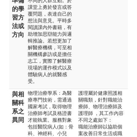
準備
不同的人群互動。於
課堂上勇於發言或答
的學
覆問題，表達自己的
習方
想法與意見。平時多
法或
閱讀課內外書籍，有
方向
助增加思辯能力與邏
輯推論。若想更加了
解醫療機構，可至相
關機構參訪或是擔任
志工，實際了解醫療
現場的運作模式以及
體驗病人的就醫感
受。
物理治療學系：為醫
護理屬於健康照護相
與相
療專門技術，需通過
關職類，針對職能治
關科
國家考試，取得物理
療師、物理治療師及
系之
治療師考試及格證書
護理師 ，其工作內容
異同
才能執業。服務對象
不同之處如下：
包括醫院病人(如：骨
職能治療師以協助個
科、神經科、小兒
案改善日常生活或職