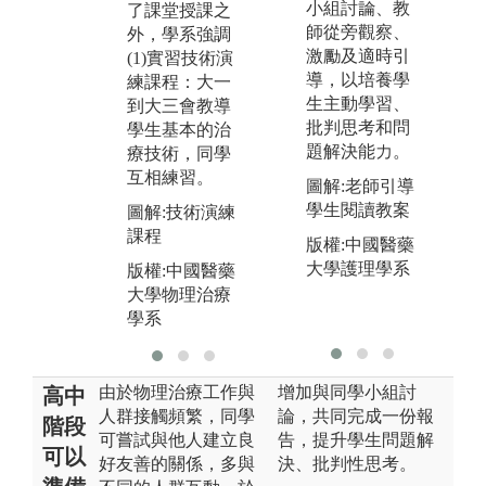
小組討論、教
了課堂授課之
面
科等，會教導
師從旁觀察、
外，學系強調
學生如何進行
圖
激勵及適時引
(1)實習技術演
檢查、判斷病
院
導，以培養學
練課程：大一
人問題和選擇
生主動學習、
版
到大三會教導
適當的治療方
批判思考和問
大
學生基本的治
法。
題解決能力。
學
療技術，同學
圖解:物理治療
互相練習。
圖解:老師引導
四大專科
學生閱讀教案
圖解:技術演練
版權:中國醫藥
課程
版權:中國醫藥
大學物理治療
大學護理學系
版權:中國醫藥
學系
大學物理治療
學系
由於物理治療工作與
增加與同學小組討
高中
人群接觸頻繁，同學
論，共同完成一份報
階段
可嘗試與他人建立良
告，提升學生問題解
可以
好友善的關係，多與
決、批判性思考。