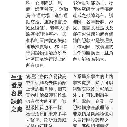
科、心肺問題、癌
能活動功能為主。物
症、婦產科等)、運動
理治療師對改善疾病
員(在運動場上進行運
造成之殘障為主。護
動防護、運動傷害治
理師：各年齡群、家
療及復健)、老年人(除
庭、團體及社區以及
醫療物理治療外，居
罹病或健康的所有個
家和社區銀髮族樂齡
體的照顧都是護理的
運動推廣等)。亦可自
工作範圍，故護理的
行開設物理治療所為
工作範圍廣泛，且角
社區民眾進行以上的
色功能較為強大。
所有項目。
物理治療師容易被高
本系畢業學生的出路
生涯
中生誤解為去國術館
非常寬廣，除了可以
發展
上班的推拿師，但其
到醫院或診所就業之
容易
實物理治療師和推拿
外，也可以到衛生
誤解
師有很大的不同，類
所、學校、企業、長
型跟性質也不一樣。
照機構擔任護理師；
之處
物理治療師未來多半
若累積足夠經驗也可
去醫院、診所就業或
以自行開設護理之
者是自行開業。
家、產後照護機構