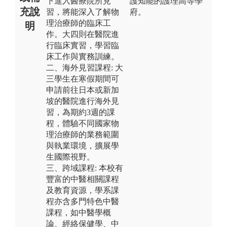
下進入醫療院所見
護知能的護理高等學
充說
習，將能深入了解物
府。
理治療師的臨床工
明
作。大四則在醫院進
行臨床實習，學習臨
床工作與實務訓練。
二、海外見習課程: 大
三學生在寒假期間可
申請前往日本或新加
坡的醫院進行海外見
習，為期約3週的課
程，體驗不同國家物
理治療師的業務範圍
與執業環境，擴展學
生國際視野。
三、跨域課程: 本校有
豐富的中醫相關課程
及教育資源，學系課
程亦含多門特色中醫
課程，如中醫學概
論、經絡保健學、中