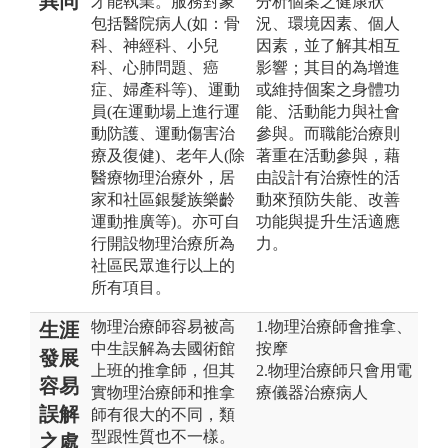
異同
才能執業。服務對象
分析個案之健康狀
包括醫院病人(如：骨
況、環境因素、個人
科、神經科、小兒
因素，並了解其相互
科、心肺問題、癌
影響；其目的為增進
症、婦產科等)、運動
或維持個案之身體功
員(在運動場上進行運
能、活動能力與社會
動防護、運動傷害治
參與。而職能治療則
療及復健)、老年人(除
著重在活動參與，藉
醫療物理治療外，居
由設計有治療性的活
家和社區銀髮族樂齡
動來預防失能、改善
運動推廣等)。亦可自
功能與提升生活適應
行開設物理治療所為
力。
社區民眾進行以上的
所有項目。
物理治療師容易被高
1.物理治療師會推拿、
生涯
中生誤解為去國術館
按摩
發展
上班的推拿師，但其
2.物理治療師只會用電
容易
實物理治療師和推拿
療儀器治療病人
誤解
師有很大的不同，類
型跟性質也不一樣。
之處