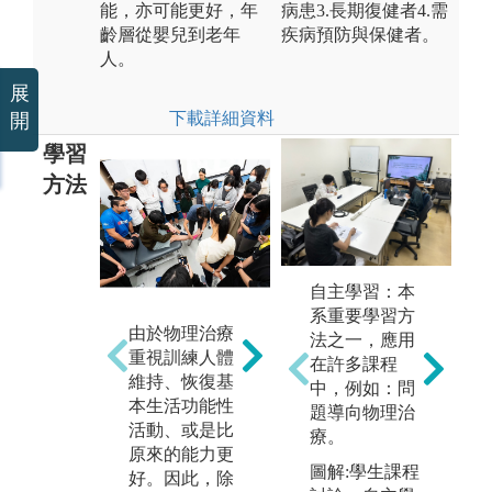
能，亦可能更好，年
病患3.長期復健者4.需
齡層從嬰兒到老年
疾病預防與保健者。
人。
展
下載詳細資料
開
學習
方法
(
醫
自主學習：本
構
(2)臨床問題邏
系重要學習方
由於物理治療
床
輯推演和決策
法之一，應用
重視訓練人體
的
分析：針對不
在許多課程
維持、恢復基
對
同種類的病
中，例如：問
本生活功能性
查
人，例如：骨
題導向物理治
活動、或是比
療
科、神經科、
療。
原來的能力更
望
心肺疾患、運
圖解:學生課程
好。因此，除
以
動傷害、小兒