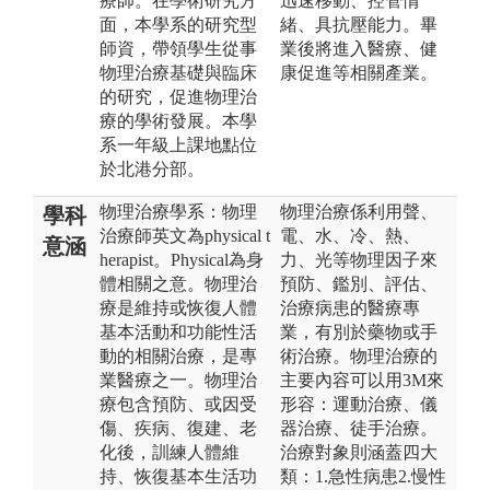
療師。在學術研究方
迅速移動、控管情
面，本學系的研究型
緒、具抗壓能力。畢
師資，帶領學生從事
業後將進入醫療、健
物理治療基礎與臨床
康促進等相關產業。
的研究，促進物理治
療的學術發展。本學
系一年級上課地點位
於北港分部。
物理治療學系：物理
物理治療係利用聲、
學科
治療師英文為physical t
電、水、冷、熱、
意涵
herapist。Physical為身
力、光等物理因子來
體相關之意。物理治
預防、鑑別、評估、
療是維持或恢復人體
治療病患的醫療專
基本活動和功能性活
業，有別於藥物或手
動的相關治療，是專
術治療。物理治療的
業醫療之一。物理治
主要內容可以用3M來
療包含預防、或因受
形容：運動治療、儀
傷、疾病、復建、老
器治療、徒手治療。
化後，訓練人體維
治療對象則涵蓋四大
持、恢復基本生活功
類：1.急性病患2.慢性