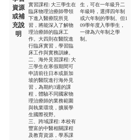
實習課程: 大三學生在
生，可在一年級升二
資源
臨床物理治療師帶領
年級時，選擇四年制
或補
下進入醫療院所見
或六年制的學制。但1
充說
習，將能深入了解物
09學年度入學學生，
理治療師的臨床工
一律為六年制之學
明
作。大四則在醫院進
制。
行臨床實習，學習臨
床工作與實務訓練。
二、海外見習課程: 大
三學生在寒假期間可
申請前往日本或新加
坡的醫院進行海外見
習，為期約3週的課
程，體驗不同國家物
理治療師的業務範圍
與執業環境，擴展學
生國際視野。
三、跨域課程: 本校有
豐富的中醫相關課程
及教育資源，學系課