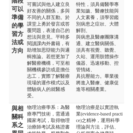
階段
可嘗試與他人建立良
特性，須具備醫學專
可以
好友善的關係，多與
業知識、醫療技能與
準備
不同的人群互動。於
人文素養，須學習鑑
課堂上勇於發言或答
別病患之症狀、大體
的學
覆問題，表達自己的
解剖、
習方
想法與意見。平時多
與病患及醫療團隊溝
法或
閱讀課內外書籍，有
通、建立醫病關係、
方向
助增加思辯能力與邏
須具有視覺、聽覺、
輯推論。若想更加了
久站、運用肢體操作
解醫療機構，可至相
儀器、迅速移動、控
關機構參訪或是擔任
管情緒、
志工，實際了解醫療
具抗壓能力。畢業後
現場的運作模式以及
將進入醫療、健康促
體驗病人的就醫感
進等相關產業。
受。
物理治療學系：為醫
物理治療是以實證執
與相
療專門技術，需通過
業(evidence-based practi
關科
國家考試，取得物理
ce)之精神，運用科學
系之
治療師考試及格證書
理論與方法，評估、