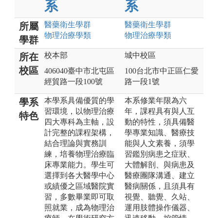
系
系
醫藥衛生
學群
醫藥衛生
學群
所屬
物理治療
學類
物理治療
學類
學群
校本部
城中校區
所在
校區
406040臺中市北屯區
100台北市中正區仁愛
經貿路一段100號
路一段1號
本學系具備優質的學
本系修業年限為六
學系
習環境，以物理治療
年，課程具有與人互
特色
四大專科為主軸，設
動的特性，須具備醫
計完整的課程架構，
學專業知識、醫療技
結合理論與實務訓
能與人文素養，須學
練，培養物理治療臨
習鑑別病患之症狀、
床專業能力。學生可
大體解剖、與病患及
選擇到各大醫學中心
醫療團隊溝通、建立
或績優之區域醫院實
醫病關係，且須具有
習，多數畢業即可取
視覺、聽覺、久站、
照就業，成為物理治
運用肢體操作儀器、