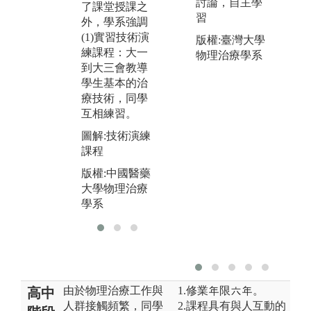
討論，自主學
了課堂授課之
面
科等，會教導
習
外，學系強調
學生如何進行
圖
(1)實習技術演
版權:臺灣大學
檢查、判斷病
院
練課程：大一
物理治療學系
人問題和選擇
版
到大三會教導
適當的治療方
大
學生基本的治
法。
學
療技術，同學
圖解:物理治療
互相練習。
四大專科
圖解:技術演練
版權:中國醫藥
課程
大學物理治療
版權:中國醫藥
學系
大學物理治療
學系
由於物理治療工作與
1.修業年限六年。
高中
人群接觸頻繁，同學
2.課程具有與人互動的