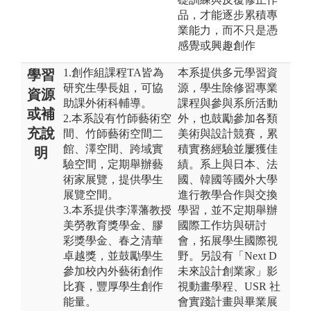
品，才能逐步累積專
業能力，而不只是憑
感覺或興趣創作
1.創作組課程TA皆為
本系提供多元學習資
學習
研究生學長姐，可協
源，學生除修習專業
資源
助課外術科輔導。
課程與參與系所活動
或補
2.本系設有竹師藝術空
外，也鼓勵參加各類
充說
間、竹師藝術空間二
美術與設計競賽，累
館、澤空間、跨域實
積實務經驗並屢獲佳
明
驗空間，定期舉辦藝
績。系上與日本、法
術家展覽，提供學生
國、韓國等國外大學
展覽空間。
進行教學合作與交換
3.本系提供李澤藩教授
學習，並不定期舉辦
美勞教育獎學金、膠
國際工作坊與研討
彩獎學金、春之清華
會，拓展學生國際視
卓越獎，並鼓勵學生
野。另設有「Next D
參加校內外藝術創作
未來設計創業家」影
比賽，豐厚學生創作
視動畫學程、USR 社
能量。
會實踐計畫與畢業展