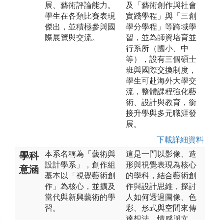
展、藝術評論能力。
及「藝術創作與社會
學生在各類比賽表現
實踐學程」與「三創
傑出，並積極參與國
學分學程」等跨域學
際展覽與交流。
習，並為師資培育並
行系所（國小、中
等），設有三個碩士
班與國際交換制度，
學生可赴海外大學交
流，整體課程強化藝
術、設計與教育，銜
接升學與多元職涯發
展。
下載詳細資料
本系名稱為「藝術與
這是一門以影像、造
學科
設計學系」，創作組
形與視覺表現為核心
意涵
基本以「視覺藝術創
的學科，結合藝術創
作」為核心，並擴及
作與設計思維，探討
當代與新興藝術的學
人如何透過圖像、色
習。
彩、形式與空間來傳
達想法、情感與文