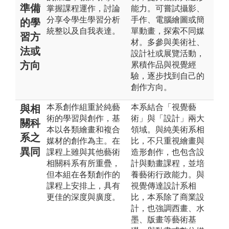
準備
掌握課程運作，討論
能力。可嘗試攝影、
分享令學生學習分析
手作、電腦繪圖或簡
的學
統整以及自我表達。
單動畫，探索不同媒
習方
材。多參與美術社、
法或
設計社或展覽活動，
方向
累積作品與視覺經
驗，逐步找到自己的
創作方向。
本系創作組重於純藝
本系結合「視覺藝
與相
術的學習與創作，基
術」與「設計」兩大
關科
本以各類繪畫和複合
領域。與純美術系相
系之
媒材的創作為主。在
比，不只重視繪畫與
異同
課程上雖與其他藝術
造形創作，也包含設
相關科系有所重疊，
計與動畫課程，並培
但本組在各類創作的
養藝術行政能力。與
課程上安排上，具有
視覺傳達設計系相
更佳的深度與廣度。
比，本系除了商業設
計，也強調西畫、水
墨、版畫等藝術基