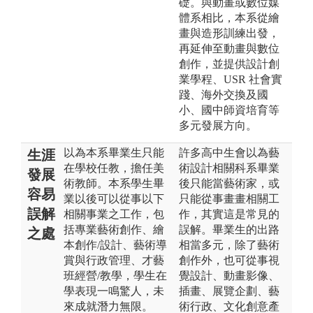
礎。與動畫或數位媒
體系相比，本系從繪
畫與造形訓練出發，
再延伸至動畫與數位
創作，並提供設計創
業學程、USR 社會實
踐、海外交換及國
小、國中師資培育等
多元發展方向。
以為本系畢業生只能
許多高中生會以為藝
生涯
在學校任教，擔任美
術設計相關科系畢業
發展
術教師。本系學生畢
後只能當藝術家，或
容易
業以後可以從事以下
只能從事畫畫相關工
誤解
相關事業之工作，包
作，其實這是常見的
括專業藝術創作、繪
誤解。畢業生的出路
之處
本創作/設計、藝術導
相當多元，除了藝術
賞與行政管理、才藝
創作外，也可從事視
班經營/教學，學生在
覺設計、動畫影像、
學表現一鳴驚人，未
插畫、展覽企劃、藝
來成就潛力無限。
術行政、文化創意產