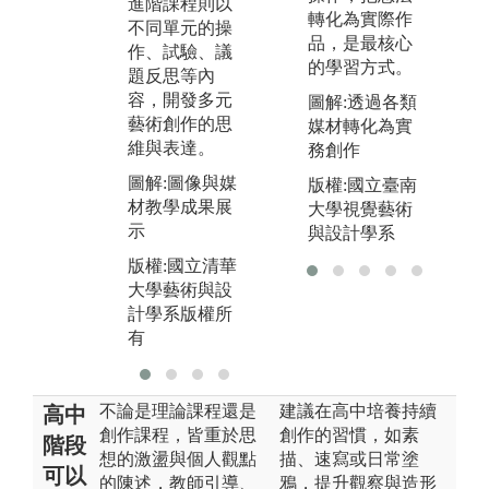
進階課程則以
人觀點的陳
圖
轉化為實際作
不同單元的操
述，教師引
雙
品，是最核心
作、試驗、議
導、掌握課程
策
的學習方式。
題反思等內
運作，討論分
容，開發多元
享令學生學習
版
圖解:透過各類
藝術創作的思
分析統整以及
大
媒材轉化為實
維與表達。
自我表達。
計
務創作
有
圖解:圖像與媒
圖解:學生發表
版權:國立臺南
材教學成果展
分組工作成果
大學視覺藝術
示
與設計學系
版權:國立清華
版權:國立清華
大學藝術與設
大學藝術與設
計學系版權所
計學系版權所
有
有
不論是理論課程還是
建議在高中培養持續
高中
創作課程，皆重於思
創作的習慣，如素
階段
想的激盪與個人觀點
描、速寫或日常塗
可以
的陳述，教師引導、
鴉，提升觀察與造形