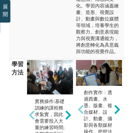
化。學習內容涵蓋繪
展
畫、造形、視覺設
開
計、動畫與數位媒體
等領域，培養學生的
觀察力、創意表現能
力與視覺溝通能力，
將創意轉化為具意義
與功能的視覺作品。
學習
方法
創作實作：透
過西畫、水
實務操作:基礎
討論與表述:不
墨、版畫、複
訓練的課程務
論是理論課程
參
合媒材、設
求紮實，因此
還是創作課
館
計、動畫、攝
會需要投入大
程，皆重於思
要
影與各類媒材
量的練習時間;
想的激盪與個
實
操作，把想法