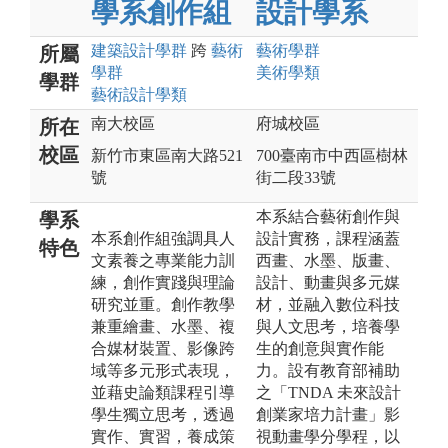
學系創作組
設計學系
建築設計
學群
跨
藝術
藝術
學群
所屬
學群
美術
學類
學群
藝術設計
學類
南大校區
府城校區
所在
校區
新竹市東區南大路521
700臺南市中西區樹林
號
街二段33號
本系結合藝術創作與
學系
本系創作組強調具人
設計實務，課程涵蓋
特色
文素養之專業能力訓
西畫、水墨、版畫、
練，創作實踐與理論
設計、動畫與多元媒
研究並重。創作教學
材，並融入數位科技
兼重繪畫、水墨、複
與人文思考，培養學
合媒材裝置、影像跨
生的創意與實作能
域等多元形式表現，
力。設有教育部補助
並藉史論類課程引導
之「TNDA 未來設計
學生獨立思考，透過
創業家培力計畫」影
實作、實習，養成策
視動畫學分學程，以