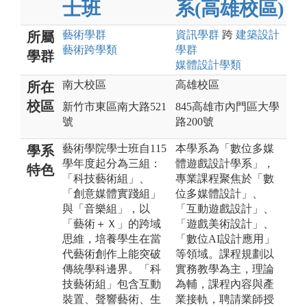
士班
系(高雄校區)
藝術
學群
資訊
學群
跨
建築設計
所屬
藝術跨學類
學群
學群
媒體設計
學類
南大校區
高雄校區
所在
校區
新竹市東區南大路521
845高雄市內門區大學
號
路200號
藝術學院學士班自115
本學系為「數位多媒
學系
學年度起分為三組：
體遊戲設計學系」，
特色
「科技藝術組」、
專業課程聚焦於「數
「創意媒體實踐組」
位多媒體設計」、
與「音樂組」，以
「互動遊戲設計」、
「藝術＋Ｘ」的跨域
「遊戲美術設計」、
思維，培養學生在當
「數位AI設計應用」
代藝術創作上能突破
等領域。課程規劃以
傳統學科邊界。「科
實務教學為主，理論
技藝術組」包含互動
為輔，課程內容與產
裝置、聲響藝術、生
業接軌，聘請業師授