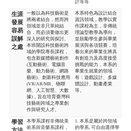
計等等
一般以為科技藝術是
本系特色為設計結合
生涯
將兩者結合，然而跨
資訊領域，教學以實
發展
領域並非只單純結
作課程為主，非傳統
容易
合，而必須要做出更
理論型教學為導向，
誤解
深入的研究與探討。
並鼓勵學生參與畢業
本班開設科技藝術跨
展演與各項競賽，培
之處
域的學院專長課程，
養出來的畢業生將具
包含新媒體藝術創作
有創造力及高度接受
(互動藝術、電腦音
挑戰的能力，本系的
樂、動力藝術、網路
畢業生就業的領域
藝術)、創新科技應用
有：遊戲設計、多媒
(VR/AR/MR、物聯
體設計、動畫產業
網、人工智慧、大數
等。
據)，旨在培育臺灣科
技藝術跨域之專業創
作與研究人才。
本學系課程非傳統美
1. 本系是屬於跨領域
學習
術系與音樂系課程，
的學系, 可自由選擇學
方法