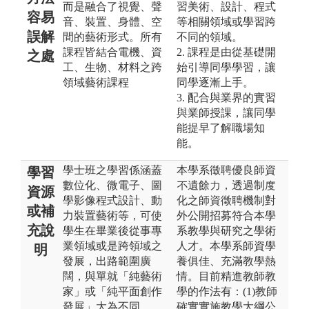
而是融合了視覺、聲
習美術、設計、程式
容易
音、裝置、身體、空
等相關領域或學習跨
誤解
間的藝術形式。所有
不同的領域。
課程皆結合電機、資
2. 課程是由從基礎開
之處
工、生物、材料之跨
始引導同學學習，讓
領域藝術課程
同學逐漸上手。
3. 配合與業界的實習
與業師授課，讓同學
能提早了解職場知
能。
學士班之學習係涵蓋
本學系徵聘優良師資
學習
數位化、微電子、圖
不遺餘力，透過制度
資源
學影像程式設計、動
化之師資徵聘機制對
或補
力裝置藝術等，可使
外公開招募符合本學
充說
學生在畢業後從事專
系教學與研究之學術
業領域或是跨領域之
人才。本學系師資學
明
發展，出路範圍廣
養俱佳、充滿教學熱
闊，與單就「純藝術
情。目前精進教師教
家」或「純平面創作
學的作法有：(1)教師
發展」大為不同。
確實實施教學大綱公