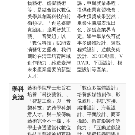
物藝術、虛擬藝術
課，申辦就業學程，
等，是結合當代數位
提供產業實習機會，
美學與創新科技的前
學生獲獎成果斐然，
衛類型。「創意媒體
畢業生職場表現出
實踐組」強調智慧工
色，深獲產業界肯
藝、「音樂組」以
定。學生畢業後可從
「數位科技」賦能表
事多媒體設計、遊戲
演藝術之靈魂。我們
程式設計、遊戲美術
期盼在清華培育跨域
設計、2D/3D動畫、V
創作能力，締造臺灣
R/AR、平面設計、模
未來產業需要的新型
型設計等產業。
人才!
藝術學院學士班旨在
「數位多媒體設計」
學科
培養「科技藝術」、
培養多媒體創作、影
意涵
「智慧工藝」與「音
像處理、視訊剪接、
樂科技」的跨學科創
編排設計、海報設
意人才。與一般傳統
計、平面設計、商業
藝術完全不一樣，本
攝影、微電影製作等
學士班透過當代數位
能力；「互動遊戲設
科技與藝術的相互融
計」學程培養同學具