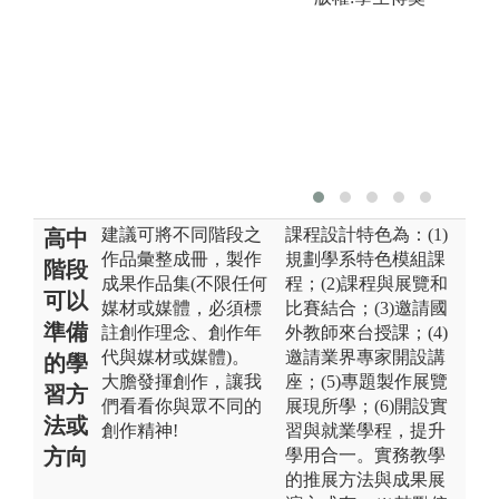
建議可將不同階段之
課程設計特色為：(1)
高中
作品彙整成冊，製作
規劃學系特色模組課
階段
成果作品集(不限任何
程；(2)課程與展覽和
可以
媒材或媒體，必須標
比賽結合；(3)邀請國
準備
註創作理念、創作年
外教師來台授課；(4)
代與媒材或媒體)。
邀請業界專家開設講
的學
大膽發揮創作，讓我
座；(5)專題製作展覽
習方
們看看你與眾不同的
展現所學；(6)開設實
法或
創作精神!
習與就業學程，提升
方向
學用合一。實務教學
的推展方法與成果展