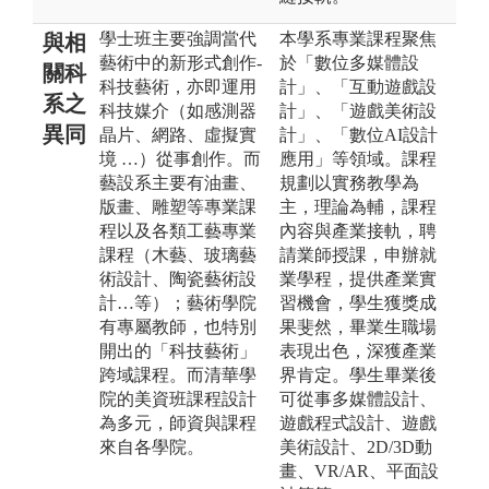
學士班主要強調當代
本學系專業課程聚焦
與相
藝術中的新形式創作-
於「數位多媒體設
關科
科技藝術，亦即運用
計」、「互動遊戲設
系之
科技媒介（如感測器
計」、「遊戲美術設
異同
晶片、網路、虛擬實
計」、「數位AI設計
境 …）從事創作。而
應用」等領域。課程
藝設系主要有油畫、
規劃以實務教學為
版畫、雕塑等專業課
主，理論為輔，課程
程以及各類工藝專業
內容與產業接軌，聘
課程（木藝、玻璃藝
請業師授課，申辦就
術設計、陶瓷藝術設
業學程，提供產業實
計…等）；藝術學院
習機會，學生獲獎成
有專屬教師，也特別
果斐然，畢業生職場
開出的「科技藝術」
表現出色，深獲產業
跨域課程。而清華學
界肯定。學生畢業後
院的美資班課程設計
可從事多媒體設計、
為多元，師資與課程
遊戲程式設計、遊戲
來自各學院。
美術設計、2D/3D動
畫、VR/AR、平面設