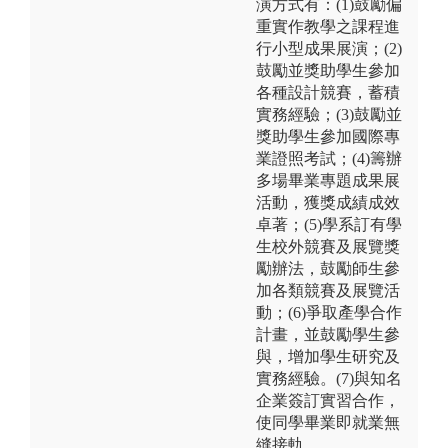
演方式有：(1)鼓勵偏
重實作教學之課程進
行小型成果展演；(2)
鼓勵並獎助學生參加
各種設計競賽，蓄積
實務經驗；(3)鼓勵並
獎助學生參加國際專
業證照考試；(4)籌辦
多場畢業專題成果展
活動，獲獎成績成效
卓著；(5)學系訂有學
生校外競賽及展覽獎
勵辦法，鼓勵師生參
加各類競賽及展覽活
動；(6)爭取產學合作
計畫，並鼓勵學生參
與，增加學生研究及
實務經驗。(7)與知名
企業簽訂實習合作，
使同學畢業即就業無
縫接軌。