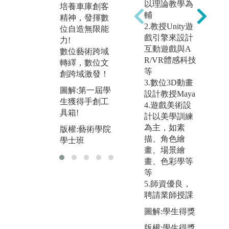
習
以理論教學為
版權:藝術學院
培養車庫創客
輔
學士班
精神，發揮數
圖
2.教授Unity遊
位自造無限能
年
戲引擎來設計
力!
動
互動遊戲與A
數位藝術跨域
版
R/VR體感科技
轉繹，數位文
學
等
創跨域激發！
3.數位3D動畫
圖解:第一屆學
設計教授Maya
生獲得手創工
4.遊戲美術設
具箱!
計以美學訓練
為主，如素
版權:藝術學院
描、角色繪
學士班
畫、場景繪
畫、色彩學等
等
5.師資優良，
聘請業師授課
圖解:學生得獎
版權:學生得獎