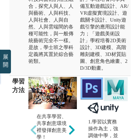
合，探究人與人、人
備互動遊戲設計、AR/
與藝術、人與科技、
VR虛擬實境設計、遊
人與社會、人與自
戲關卡設計、Unity遊
然、人與雲端間的各
戲引擎的應用設計能
種可能性，與一般傳
力；「遊戲美術設
統藝術完全不一樣。
計」學程培養2D美術
是故，學士班之學科
設計、3D建模、高階
定義將其置於綜合藝
雕刻建模、3D材質貼
展
術類。
圖、創意角色繪畫、2
開
D/3D動畫。
學習
方法
創意
科技藝術，當
代藝術的 newt
ype !
在共享學習、
實
1.學習以實務
共享創意環境
圖解:藝術學院
跨
操作為主，強
裡發揮創意美
學士班logo
與
調做中學，並
學！