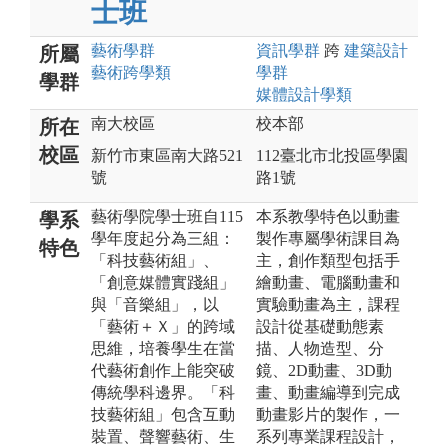
士班
藝術
學群
資訊
學群
跨
建築設計
所屬
藝術跨學類
學群
學群
媒體設計
學類
南大校區
校本部
所在
校區
新竹市東區南大路521
112臺北市北投區學園
號
路1號
藝術學院學士班自115
本系教學特色以動畫
學系
學年度起分為三組：
製作專屬學術課目為
特色
「科技藝術組」、
主，創作類型包括手
「創意媒體實踐組」
繪動畫、電腦動畫和
與「音樂組」，以
實驗動畫為主，課程
「藝術＋Ｘ」的跨域
設計從基礎動態素
思維，培養學生在當
描、人物造型、分
代藝術創作上能突破
鏡、2D動畫、3D動
傳統學科邊界。「科
畫、動畫編導到完成
技藝術組」包含互動
動畫影片的製作，一
裝置、聲響藝術、生
系列專業課程設計，