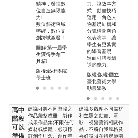
學士班
精神，發揮數
力、說故事方
圖
位自造無限能
式、動畫技巧
年
力!
運用、角色人
動
數位藝術跨域
物基礎結構和
版
轉繹，數位文
分鏡構圖與角
學
創跨域激發！
色表演等，讓
學生有更紮實
圖解:第一屆學
的學習基礎，
生獲得手創工
進而可培養編
具箱!
導的能力。
版權:藝術學院
版權:版權:國立
學士班
臺北藝術大學
動畫學系
建議可將不同階段之
建議多觀摩不同媒材
高中
作品彙整成冊，製作
和主題之動畫、電
階段
成果作品集(不限任何
影、視覺藝術相關作
可以
媒材或媒體，必須標
品，不將自我風格及
準備
註創作理念、創作年
喜好設限在特定範圍