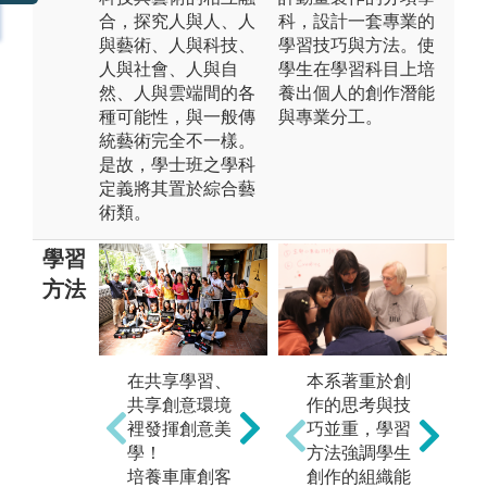
合，探究人與人、人
科，設計一套專業的
與藝術、人與科技、
學習技巧與方法。使
人與社會、人與自
學生在學習科目上培
然、人與雲端間的各
養出個人的創作潛能
種可能性，與一般傳
與專業分工。
統藝術完全不一樣。
是故，學士班之學科
定義將其置於綜合藝
術類。
學習
方法
創意
科技藝術，當
代藝術的 newt
ype !
在共享學習、
本系著重於創
實
共享創意環境
作的思考與技
圖解:藝術學院
跨
裡發揮創意美
巧並重，學習
學士班logo
與
學！
方法強調學生
習
版權:藝術學院
培養車庫創客
創作的組織能