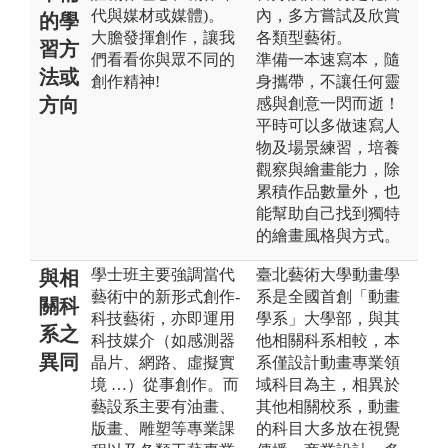
代與媒材或媒體)。
內，多方嘗試及欣賞
的學
大膽發揮創作，讓我
各類型藝術。
習方
們看看你與眾不同的
準備一本速寫本，隨
法或
創作精神!
身攜帶，不讓任何靈
方向
感與創意一閃而逝！
平時可以多做速寫人
物及場景練習，培養
觀察與繪畫能力，除
累積作品數量外，也
能幫助自己找到獨特
的繪畫風格與方式。
學士班主要強調當代
臺北藝術大學動畫學
與相
藝術中的新形式創作-
系是全國首創「動畫
關科
科技藝術，亦即運用
學系」大學部，與其
系之
科技媒介（如感測器
他相關科系相較，本
異同
晶片、網路、虛擬實
系僅設計動畫專業領
境 …）從事創作。而
域科目為主，相異於
藝設系主要有油畫、
其他相關校系，動畫
版畫、雕塑等專業課
的科目大多放在視覺