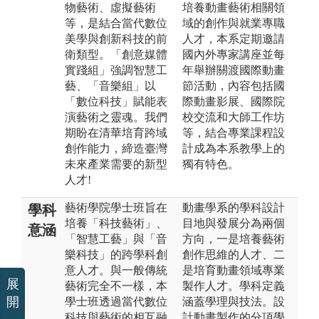
物藝術、虛擬藝術
培養動畫藝術相關領
等，是結合當代數位
域的創作與就業專職
美學與創新科技的前
人才，本系定期邀請
衛類型。「創意媒體
國內外專家講座並每
實踐組」強調智慧工
年舉辦關渡國際動畫
藝、「音樂組」以
節活動，內容包括國
「數位科技」賦能表
際動畫影展、國際院
演藝術之靈魂。我們
校交流和大師工作坊
期盼在清華培育跨域
等，結合專業課程設
創作能力，締造臺灣
計成為本系教學上的
未來產業需要的新型
獨有特色。
人才!
藝術學院學士班旨在
動畫學系的學科設計
學科
培養「科技藝術」、
目地與發展分為兩個
意涵
「智慧工藝」與「音
方向，一是培養藝術
樂科技」的跨學科創
創作思維的人才、二
意人才。與一般傳統
是培育動畫領域專業
展
藝術完全不一樣，本
製作人才。學科定義
開
學士班透過當代數位
涵蓋學理與技法。設
科技與藝術的相互融
計動畫製作的分項學