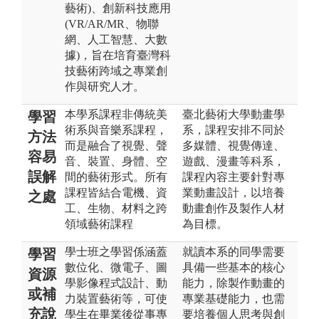
藝術)、創新科技應用
(VR/AR/MR、物聯
網、人工智慧、大數
據)，旨在培育臺灣科
技藝術跨域之專業創
作與研究人才。
本學系課程非傳統美
臺北藝術大學動畫學
學習
術系與音樂系課程，
系，課程安排不同於
方法
而是融合了視覺、聲
多媒體、視覺傳達、
容易
音、裝置、身體、空
遊戲、漫畫等科系，
誤解
間的藝術形式。所有
課程內容主要針對專
課程皆結合電機、資
業動畫設計，以培養
之處
工、生物、材料之跨
動畫創作及製作人材
領域藝術課程
為目標。
學士班之學習係涵蓋
就讀本系的同學需要
學習
數位化、微電子、圖
具備一些基本的核心
資源
學影像程式設計、動
能力，除製作動畫的
或補
力裝置藝術等，可使
專業基礎能力，也需
充說
學生在畢業後從事專
要培養個人思考與創