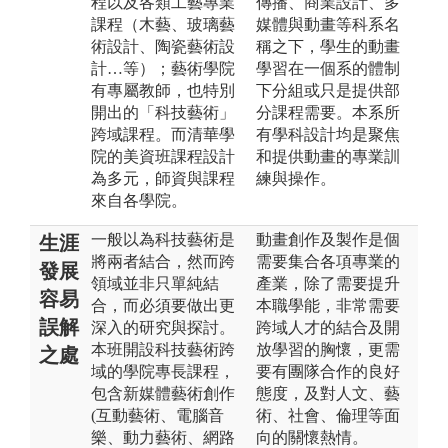
程以及各類工藝專業
傳播、商業設計、多
課程（木藝、玻璃藝
媒體與動畫等科系名
術設計、陶瓷藝術設
稱之下，學生的動畫
計…等）；藝術學院
學習在一個系的體制
有專屬教師，也特別
下分組或只是提供部
開出的「科技藝術」
分課程需要。本系所
跨域課程。而清華學
有學科設計均是聚焦
院的美資班課程設計
和提供動畫的專業訓
為多元，師資與課程
練與操作。
來自各學院。
一般以為科技藝術是
動畫創作及製作是個
生涯
將兩者結合，然而跨
需要集合各項專業的
發展
領域並非只單純結
產業，除了需要提升
容易
合，而必須要做出更
本職學能，非常需要
誤解
深入的研究與探討。
跨域人才的結合及開
本班開設科技藝術跨
放學習的胸懷，更需
之處
域的學院專長課程，
要有團隊合作的良好
包含新媒體藝術創作
態度，及對人文、藝
(互動藝術、電腦音
術、社會、倫理等面
樂、動力藝術、網路
向的關懷熱情。