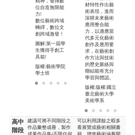
精神，發揮數
圖
材特性作出藝
位自造無限能
年
術表現，進而
力!
動
深耕未來藝術
數位藝術跨域
版
應用整合能
轉繹，數位文
學
力，以適應當
創跨域激發！
代多元化藝術
圖解:第一屆學
創作及應用要
生獲得手創工
求，在藝術創
具箱!
作方法與技術
的歷史脈絡與
版權:藝術學院
聯結能有充分
學士班
學習與體認。
版權:版權:國立
臺北藝術大學
美術學系
建議可將不同階段之
可以利用課餘之暇多
高中
作品彙整成冊，製作
看展覽或藝術相關書
階段
成果作品集(不限任何
籍，增進藝術涵養開