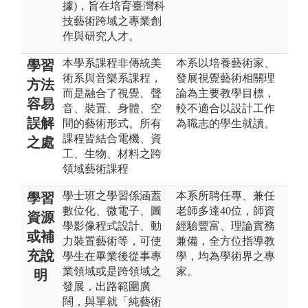
據)，旨在培育臺灣科
技藝術跨域之專業創
作與研究人才。
本學系課程非傳統美
本系以培養藝術家、
學習
術系與音樂系課程，
發展視覺藝術相關理
方法
而是融合了視覺、聲
論為主要教學目標，
容易
音、裝置、身體、空
較不適合以設計工作
誤解
間的藝術形式。所有
為職志的學生就讀。
課程皆結合電機、資
之處
工、生物、材料之跨
領域藝術課程
學士班之學習係涵蓋
本系所聘任專、兼任
學習
數位化、微電子、圖
老師多達40位，師資
資源
學影像程式設計、動
經驗豐富、理論實務
或補
力裝置藝術等，可使
兼備，全方位指導教
充說
學生在畢業後從事專
學，均為學術界之專
業領域或是跨領域之
家。
明
發展，出路範圍廣
闊，與單就「純藝術