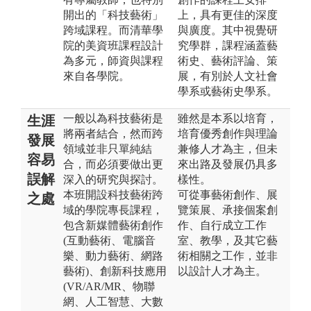
開出的「科技藝術」
上，具有更佳的深度
跨域課程。而清華學
與廣度。其中視覺研
院的美資班課程設計
究學群，課程涵蓋藝
為多元，師資與課程
術史、藝術評論、策
來自各學院。
展，有別於人文社會
學系或藝術史學系。
一般以為科技藝術是
雖然是本系以培育，
生涯
將兩者結合，然而跨
培育優秀創作與理論
發展
領域並非只單純結
兼修人才為主，但未
容易
合，而必須要做出更
來出路及發展仍具多
誤解
深入的研究與探討。
樣性。
本班開設科技藝術跨
可從事藝術創作、展
之處
域的學院專長課程，
覽策展、承接個案創
包含新媒體藝術創作
作、自行成立工作
(互動藝術、電腦音
室、教學，及其它藝
樂、動力藝術、網路
術相關之工作，並非
藝術)、創新科技應用
以設計人才為主。
(VR/AR/MR、物聯
網、人工智慧、大數