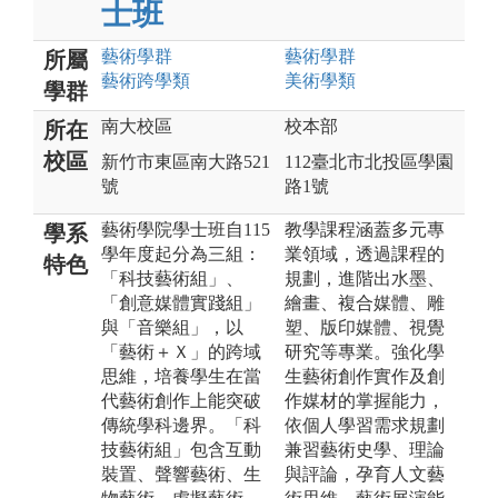
士班
藝術
學群
藝術
學群
所屬
藝術跨學類
美術
學類
學群
南大校區
校本部
所在
校區
新竹市東區南大路521
112臺北市北投區學園
號
路1號
藝術學院學士班自115
教學課程涵蓋多元專
學系
學年度起分為三組：
業領域，透過課程的
特色
「科技藝術組」、
規劃，進階出水墨、
「創意媒體實踐組」
繪畫、複合媒體、雕
與「音樂組」，以
塑、版印媒體、視覺
「藝術＋Ｘ」的跨域
研究等專業。強化學
思維，培養學生在當
生藝術創作實作及創
代藝術創作上能突破
作媒材的掌握能力，
傳統學科邊界。「科
依個人學習需求規劃
技藝術組」包含互動
兼習藝術史學、理論
裝置、聲響藝術、生
與評論，孕育人文藝