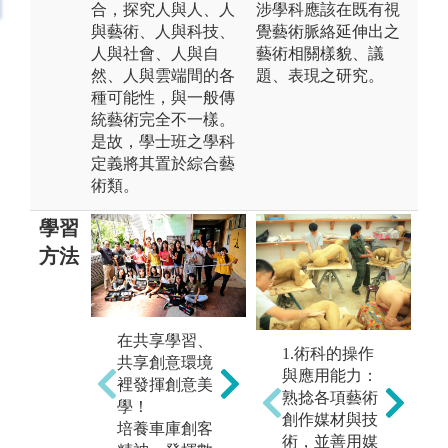
合，探究人與人、人
涉學科應該在既有視
與藝術、人與科技、
覺藝術脈絡延伸出之
人與社會、人與自
藝術相關樣貌、議
然、人與雲端間的各
題、表現之研究。
種可能性，與一般傳
統藝術完全不一樣。
是故，學士班之學科
定義將其置於綜合藝
術類。
學習
方法
創意
科技藝術，當
代藝術的 newt
ype !
在共享學習、
實
1.術科的操作
共享創意環境
圖解:藝術學院
跨
與應用能力：
裡發揮創意美
學士班logo
與
熟捻各項藝術
學！
習
創作媒材與技
版權:藝術學院
培養車庫創客
術，並善用媒
學士班