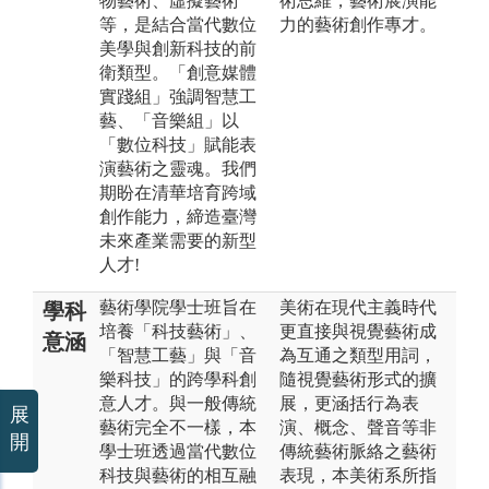
物藝術、虛擬藝術
術思維，藝術展演能
等，是結合當代數位
力的藝術創作專才。
美學與創新科技的前
衛類型。「創意媒體
實踐組」強調智慧工
藝、「音樂組」以
「數位科技」賦能表
演藝術之靈魂。我們
期盼在清華培育跨域
創作能力，締造臺灣
未來產業需要的新型
人才!
藝術學院學士班旨在
美術在現代主義時代
學科
培養「科技藝術」、
更直接與視覺藝術成
意涵
「智慧工藝」與「音
為互通之類型用詞，
樂科技」的跨學科創
隨視覺藝術形式的擴
意人才。與一般傳統
展，更涵括行為表
展
藝術完全不一樣，本
演、概念、聲音等非
開
學士班透過當代數位
傳統藝術脈絡之藝術
科技與藝術的相互融
表現，本美術系所指