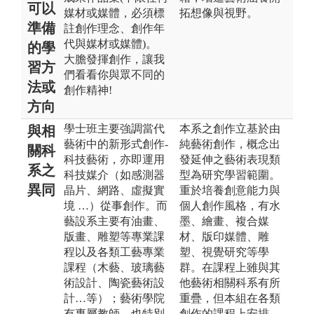
可以
媒材或媒體，必須標
拓想像與視野。
準備
註創作理念、創作年
代與媒材或媒體)。
的學
大膽發揮創作，讓我
習方
們看看你與眾不同的
法或
創作精神!
方向
學士班主要強調當代
本系之創作立基於由
與相
藝術中的新形式創作-
純藝術創作，概念出
關科
科技藝術，亦即運用
發延伸之藝術表現類
系之
科技媒介（如感測器
型為研究學習範圍。
異同
晶片、網路、虛擬實
重於培養創意能力與
境 …）從事創作。而
個人創作風格，有水
藝設系主要有油畫、
墨、繪畫、複合媒
版畫、雕塑等專業課
材、版印媒體、雕
程以及各類工藝專業
塑、視覺研究等學
課程（木藝、玻璃藝
群。在課程上雖與其
術設計、陶瓷藝術設
他藝術相關科系有所
計…等）；藝術學院
重疊，但本組在各類
有專屬教師，也特別
創作的課程上安排