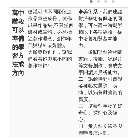
建議可將不同階段之
◆美術系：我們建議
高中
作品彙整成冊，製作
對於藝術有興趣的同
階段
成果作品集(不限任何
學，可在高中時期累
可以
媒材或媒體，必須標
積以下各種經驗，從
準備
註創作理念、創作年
中培養相關基本能
代與媒材或媒體)。
力。
的學
大膽發揮創作，讓我
一、多閱讀藝術相關
習方
們看看你與眾不同的
書籍，接觸、紀錄片
法或
創作精神!
等文藝創作，養成文
方向
字閱讀與賞析能力。
二、課餘時間可參觀
各種藝文展覽、表
演，以涵養對藝術的
廣度。
三、培養對事物的好
奇心、探究心及恆
心。
四、參與藝文競賽與
籌辦展演活動。