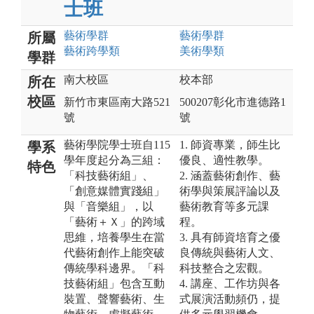
士班
藝術
學群
藝術
學群
所屬
藝術跨學類
美術
學類
學群
南大校區
校本部
所在
校區
新竹市東區南大路521
500207彰化市進德路1
號
號
藝術學院學士班自115
1. 師資專業，師生比
學系
學年度起分為三組：
優良、適性教學。
特色
「科技藝術組」、
2. 涵蓋藝術創作、藝
「創意媒體實踐組」
術學與策展評論以及
與「音樂組」，以
藝術教育等多元課
「藝術＋Ｘ」的跨域
程。
思維，培養學生在當
3. 具有師資培育之優
代藝術創作上能突破
良傳統與藝術人文、
傳統學科邊界。「科
科技整合之宏觀。
技藝術組」包含互動
4. 講座、工作坊與各
裝置、聲響藝術、生
式展演活動頻仍，提