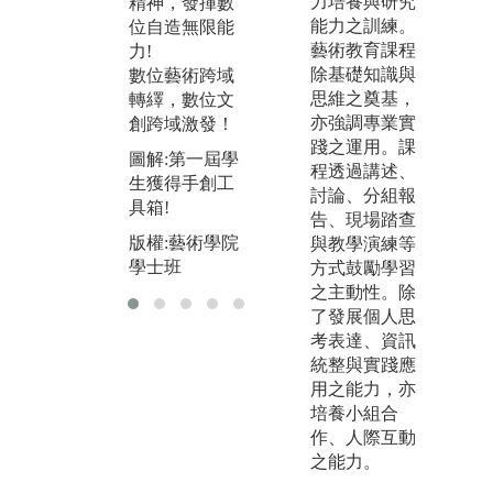
力培養與研究
精神，發揮數
圖
能力之訓練。
位自造無限能
年
藝術教育課程
力!
動
除基礎知識與
數位藝術跨域
版
思維之奠基，
轉繹，數位文
學
亦強調專業實
創跨域激發！
踐之運用。課
圖解:第一屆學
程透過講述、
生獲得手創工
討論、分組報
具箱!
告、現場踏查
版權:藝術學院
與教學演練等
學士班
方式鼓勵學習
之主動性。除
了發展個人思
考表達、資訊
統整與實踐應
用之能力，亦
培養小組合
作、人際互動
之能力。