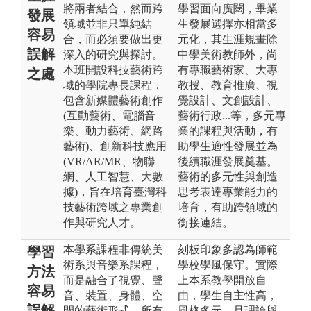
將兩者結合，然而跨
學習面向廣闊，畢業
發展
領域並非只單純結
生發展選擇亦相當多
容易
合，而必須要做出更
元化，其生涯規畫除
誤解
深入的研究與探討。
中學美術教師外，尚
本班開設科技藝術跨
有專職藝術家、大專
之處
域的學院專長課程，
教授、教育推廣、視
包含新媒體藝術創作
覺設計、文創設計、
(互動藝術、電腦音
藝術行政...等，多元專
樂、動力藝術、網路
業的課程與活動，有
藝術)、創新科技應用
助學生適性發展並為
(VR/AR/MR、物聯
後續職涯發展奠基。
網、人工智慧、大數
藝術的多元性與創造
據)，旨在培育臺灣科
思考表達專業能力的
技藝術跨域之專業創
培育，有助跨領域的
作與研究人才。
銜接連結。
本學系課程非傳統美
刻板印象多認為師範
學習
術系與音樂系課程，
學校學風保守。實際
方法
而是融合了視覺、聲
上本系教學開放自
容易
音、裝置、身體、空
由，學生自主性高，
誤解
間的藝術形式。所有
風格多元，且理論與