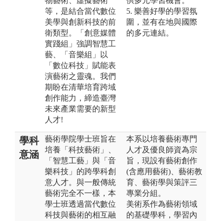
物藝術、虛擬藝術
供多元學習機會。
等，是結合當代數位
5. 樂善好學的學習氛
美學與創新科技的前
圍，並有在地與國際
衛類型。「創意媒體
的多元連結。
實踐組」強調智慧工
藝、「音樂組」以
「數位科技」賦能表
演藝術之靈魂。我們
期盼在清華培育跨域
創作能力，締造臺灣
未來產業需要的新型
人才!
藝術學院學士班旨在
本系以培養藝術專門
學科
培養「科技藝術」、
人才及優良師資為宗
意涵
「智慧工藝」與「音
旨，現設有藝術創作
樂科技」的跨學科創
(含應用藝術)、藝術教
意人才。與一般傳統
育、藝術學與策評三
藝術完全不一樣，本
專業分組。
學士班透過當代數位
美術系作為藝術領域
科技與藝術的相互融
的基礎學科，學習內