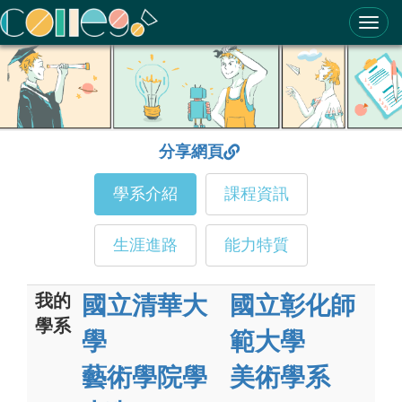
ColleGo! 大學選才與高中育才輔助系統
分享網頁
學系介紹
課程資訊
生涯進路
能力特質
我的
國立清華大
國立彰化師
學系
學
範大學
藝術學院學
美術學系