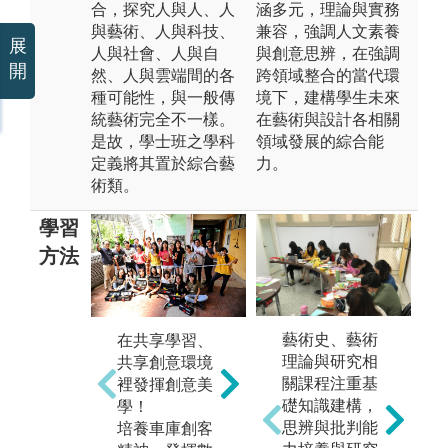
合，探究人與人、人
涵多元，理論與實務
與藝術、人與科技、
兼容，強調人文素養
展
人與社會、人與自
與創意思辨，在強調
開
然、人與雲端間的各
跨領域整合的當代環
種可能性，與一般傳
境下，建構學生未來
統藝術完全不一樣。
在藝術與設計各相關
是故，學士班之學科
領域發展的綜合能
定義將其置於綜合藝
力。
術類。
學習
方法
創意
科技藝術，當
代藝術的 newt
藝術史、藝術
ype !
在共享學習、
實
理論與研究相
共享創意環境
圖解:藝術學院
跨
關課程注重基
裡發揮創意美
學士班logo
與
礎知識建構，
學！
習
版權:藝術學院
思辨與批判能
培養車庫創客
學士班