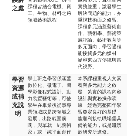
課程皆結合電機、資
實務並重，激發學生
之處
工、生物、材料之跨
解決問題的能力，亦
領域藝術課程
重視技術面之修習。
課程多元涵蓋藝術創
作、藝術學、藝術策
展評論、藝術教育等
多元面向，學習過程
能接觸多元的媒材，
涵容東西方傳統與當
代視野。
學士班之學習係涵蓋
本系課程重視人文素
學習
數位化、微電子、圖
養與多元能力之啟
資源
學影像程式設計、動
發，紮實的課程內容
或補
力裝置藝術等，可使
設計與實務操作演
充說
學生在畢業後從事專
練，經過完整四年學
業領域或是跨領域之
習奠定良好的基礎，
明
發展，出路範圍廣
能順利接軌職場需具
闊，與單就「純藝術
備的能力，或是繼續
家」或「純平面創作
於研究所進修。