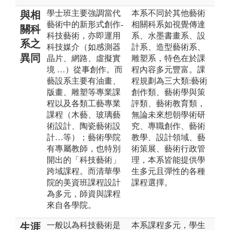
學士班主要強調當代
本系不同於其他藝術
與相
藝術中的新形式創作-
相關科系如視覺傳達
關科
科技藝術，亦即運用
系、水墨書畫系、設
系之
科技媒介（如感測器
計系、造型藝術系、
異同
晶片、網路、虛擬實
雕塑系，特色在於課
境 …）從事創作。而
程內容多元豐富。課
藝設系主要有油畫、
程規劃為三大類:藝術
版畫、雕塑等專業課
創作類、藝術學與策
程以及各類工藝專業
評類、藝術教育類，
課程（木藝、玻璃藝
無論未來想朝學術研
術設計、陶瓷藝術設
究、專職創作、藝術
計…等）；藝術學院
教學、設計領域、藝
有專屬教師，也特別
術策展、藝術行政管
開出的「科技藝術」
理，本系皆能提供學
跨域課程。而清華學
生多元且彈性的各種
院的美資班課程設計
課程選擇。
為多元，師資與課程
來自各學院。
一般以為科技藝術是
本系課程多元，學生
生涯