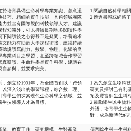
在於培育具備生命科學專業知識、創意邏
1.閱讀自然科學相
通技巧、精細的實作技能、具跨領域團隊
2.透過書報或網路
能力並含有國際觀的科技領導人才。建議
課程知識外，可以持續長期地多閱讀科學
寫下閱讀後之心得甚至是疑問，培養追求
英文能力有助於大學課程銜接，建議持續
養聽說讀寫能力。數學、物理、化學的良
學專業科目之學習，甚至跨領域合作學習
認真研讀。生命科學是實作科學，建議在
親自參與，並要求完美。
，創立於1991年，為全國首創以『跨領
1.為先創立生物科
。以深入淺出的學習課程，綜合數、理、
研究及探討已有利
引導學生們探索現代生命科學之領域。並
拓及豐富師生生科
醫生技領導人才為目標。
2.鼓勵學生以生物
外語，培育學生生
野，成為新時代π型
產業、教育工作、研究機構、生醫產業、
傳言唸生科一生科