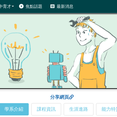
中育才
焦點話題
最新消息
分享網頁
學系介紹
課程資訊
生涯進路
能力特