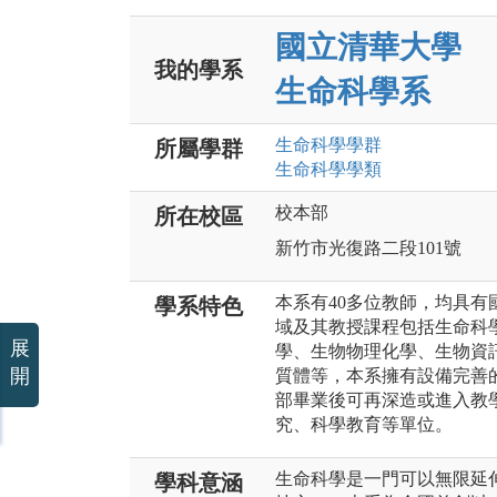
國立清華大學
我的學系
生命科學系
生命科學
學群
所屬學群
生命科學
學類
校本部
所在校區
新竹市光復路二段101號
本系有40多位教師，均具
學系特色
域及其教授課程包括生命科
展
學、生物物理化學、生物資
開
質體等，本系擁有設備完善
部畢業後可再深造或進入教
究、科學教育等單位。
生命科學是一門可以無限延
學科意涵