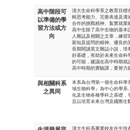
清大生命科學系之教育目標
高中階段可
輯思考能力、完善表達及溝
以準備的學
合作的挑戰精神、紮實就業
習方法或方
高中生除了高中生物的基本
向
人雜誌及相關之文章，練習
新知及提問的精神。優良的
長期閱讀英文雜誌小說，培
好基礎，有助於未來生命科
的可能，建議在高中時期就
高中時期的實驗課，要努力
本系為台灣第一個生命科學系
與相關科系
域生物科學』為中心的學系
之異同
化及生物各種學科之基礎，
且以培育未來台灣及國際生
清大生科系畢業校友在生技
生涯發展容