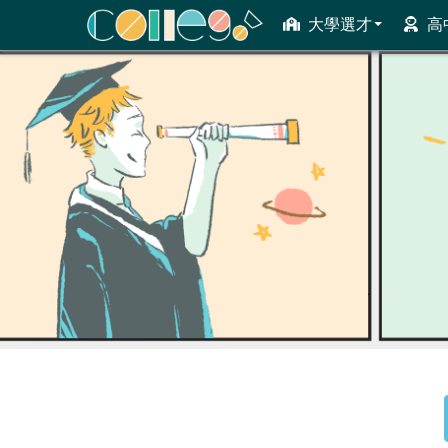
大學選才
高
ColleGo! 大學選才與高中育才輔助系統