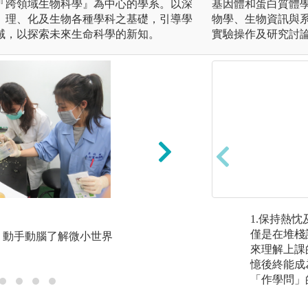
『跨領域生物科學』為中心的學系。以深
基因體和蛋白質體
、理、化及生物各種學科之基礎，引導學
物學、生物資訊與
域，以探索未來生命科學的新知。
實驗操作及研究討
神經科學
1.保持熱
僅是在堆棧
、動手動腦了解微小世界
圖解:果蠅神經傳導
來理解上課
版權:清大生科系羅
憶後終能成
「作學問」