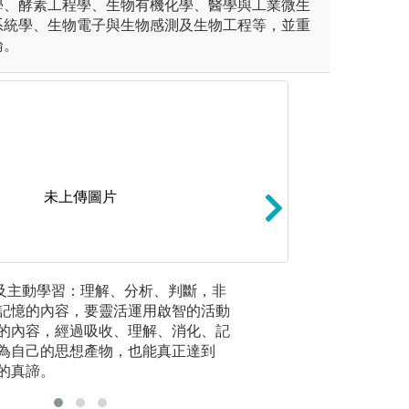
學、酵素工程學、生物有機化學、醫學與工業微生
系統學、生物電子與生物感測及生物工程等，並重
論。
未上傳圖片
植物保種
忱及主動學習：理解、分析、判斷，非
２.書報
記憶的內容，要靈活運用啟智的活動
課，但因
網路系統
圖解:建立植物保
的內容，經過吸收、理解、消化、記
進，授課
中泉教授
版權:清大生科系
為自己的思想產物，也能真正達到
文輔助學
的真諦。