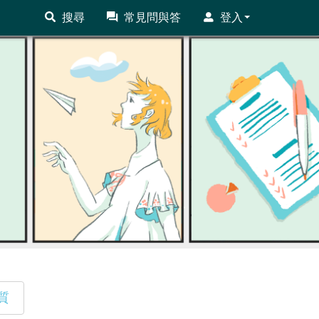
搜尋
常見問與答
登入
質