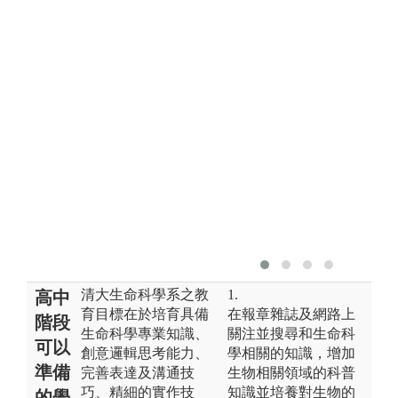
實
R
清大生命科學系之教
1.
高中
育目標在於培育具備
在報章雜誌及網路上
階段
生命科學專業知識、
關注並搜尋和生命科
可以
創意邏輯思考能力、
學相關的知識，增加
準備
完善表達及溝通技
生物相關領域的科普
巧、精細的實作技
知識並培養對生物的
的學