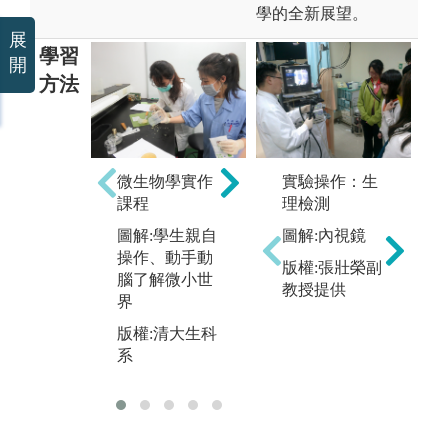
學的全新展望。
展
學習
開
方法
神經科學
植
圖解:果蠅神經
實驗操作：生
微生物學實作
圖
傳導網路系統
理檢測
課程
保
版權:清大生科
圖解:內視鏡
圖解:學生親自
作
系羅中泉教授
操作、動手動
版權:張壯榮副
版
腦了解微小世
教授提供
系
界
版權:清大生科
系