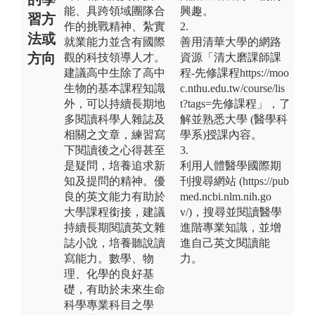
能、具跨領域團隊合
興趣。
習方
作的挑戰精神、紮實
2.
法或
就業能力並含有國際
善用清華大學的網路
方向
觀的科技領導人才。
資源「清大磨課師課
建議高中生除了高中
程-先修課程https://moo
生物的基本課程知識
c.nthu.edu.tw/course/lis
外，可以持續長期地
t?tags=先修課程」，了
多閱讀科學人雜誌及
解並熟悉大學 (醫學科
相關之文章，練習寫
學系)授課內容。
下閱讀後之心得甚至
3.
是疑問，培養追求新
利用人體醫學國際期
知及提問的精神。優
刊搜尋網站 (https://pub
良的英文能力有助於
med.ncbi.nlm.nih.go
大學課程銜接，建議
v/)，搜尋並閱讀醫學
持續長期閱讀英文雜
進階專業知識，並增
誌小說，培養聽說讀
進自己英文閱讀能
寫能力。數學、物
力。
理、化學的良好基
礎，有助於未來生命
科學專業科目之學