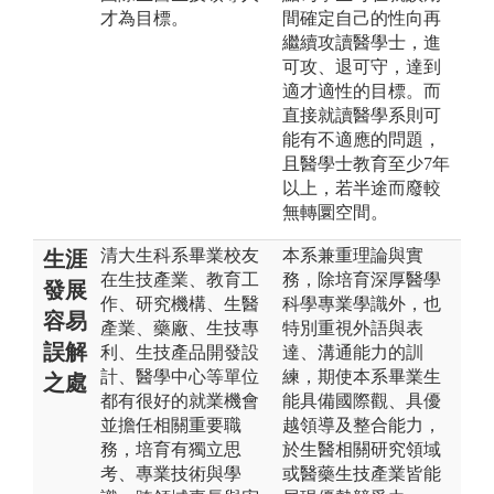
才為目標。
間確定自己的性向再
繼續攻讀醫學士，進
可攻、退可守，達到
適才適性的目標。而
直接就讀醫學系則可
能有不適應的問題，
且醫學士教育至少7年
以上，若半途而廢較
無轉圜空間。
清大生科系畢業校友
本系兼重理論與實
生涯
在生技產業、教育工
務，除培育深厚醫學
發展
作、研究機構、生醫
科學專業學識外，也
容易
產業、藥廠、生技專
特別重視外語與表
誤解
利、生技產品開發設
達、溝通能力的訓
計、醫學中心等單位
練，期使本系畢業生
之處
都有很好的就業機會
能具備國際觀、具優
並擔任相關重要職
越領導及整合能力，
務，培育有獨立思
於生醫相關研究領域
考、專業技術與學
或醫藥生技產業皆能