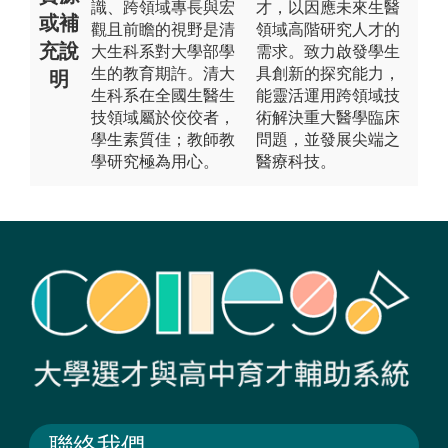
識、跨領域專長與宏
才，以因應未來生醫
或補
觀且前瞻的視野是清
領域高階研究人才的
充說
大生科系對大學部學
需求。致力啟發學生
生的教育期許。清大
具創新的探究能力，
明
生科系在全國生醫生
能靈活運用跨領域技
技領域屬於佼佼者，
術解決重大醫學臨床
學生素質佳；教師教
問題，並發展尖端之
學研究極為用心。
醫療科技。
聯絡我們