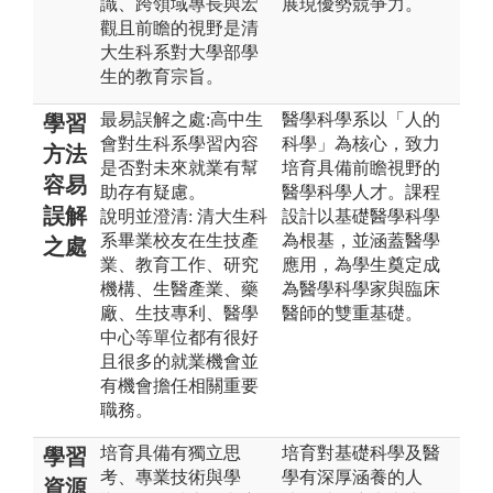
識、跨領域專長與宏
展現優勢競爭力。
觀且前瞻的視野是清
大生科系對大學部學
生的教育宗旨。
最易誤解之處:高中生
醫學科學系以「人的
學習
會對生科系學習內容
科學」為核心，致力
方法
是否對未來就業有幫
培育具備前瞻視野的
容易
助存有疑慮。
醫學科學人才。課程
誤解
說明並澄清: 清大生科
設計以基礎醫學科學
系畢業校友在生技產
為根基，並涵蓋醫學
之處
業、教育工作、研究
應用，為學生奠定成
機構、生醫產業、藥
為醫學科學家與臨床
廠、生技專利、醫學
醫師的雙重基礎。
中心等單位都有很好
且很多的就業機會並
有機會擔任相關重要
職務。
培育具備有獨立思
培育對基礎科學及醫
學習
考、專業技術與學
學有深厚涵養的人
資源