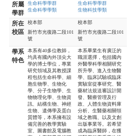
生命科學
學群
生命科學
學群
所屬
生命科學
學類
生物科技
學類
學群
校本部
校本部
所在
校區
新竹市光復路二段101
新竹市光復路二段101
號
號
本系有40多位教師，
本系畢業生有廣泛的
學系
均具有國內外頂尖大
職涯選擇，包括國內
特色
學的博士學位，專業
外醫學科學相關研究
研究領域及其教授課
所升學、進入生物醫
程包括生命科學、細
學、臨床試驗或臨床
胞生物學、生物化
實驗室從事研究、醫
學、分子生物學、生
藥材法規送審設計開
物物理化學、生物資
發、醫療管理及行
訊、結構生物、神經
政、人體生物資料庫
生物、遺傳學及蛋白
分析、生醫藥相關領
質體等，本系擁有設
域之教職、以及文創
備完善的教學實驗
出版事業等。若希望
室、圖書館及電腦教
成為臨床醫師，在獲