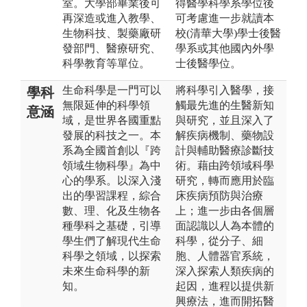
室。大學部畢業後可
得醫學科學系學位後
再深造或進入教學、
可考慮進一步就讀本
生物科技、製藥廠研
校(清華大學)學士後醫
發部門、醫療研究、
學系或其他國內外學
科學教育等單位。
士後醫學位。
生命科學是一門可以
將科學引入醫學，接
學科
無限延伸的科學領
觸最先進的生醫新知
意涵
域，是世界各國重點
與研究，並且深入了
發展的科技之一。本
解疾病機制、藥物設
系為全國首創以『跨
計與輔助醫療診斷技
領域生物科學』為中
術。藉由跨領域科學
心的學系。以深入淺
研究，轉而應用於臨
出的學習課程，綜合
床疾病預防與治療
數、理、化及生物各
上；進一步由各個層
種學科之基礎，引導
面認識以人為本體的
學生們了解現代生命
科學，從分子、細
科學之領域，以探索
胞、人體器官系統，
未來生命科學的新
深入探索人類疾病的
知。
起因，進程以提供新
興療法，進而開拓醫