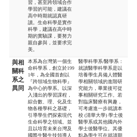
習，甚至跨領域合作
學習的可能，建議在
高中時期就認真研
讀。生命科學是實作
科學，建議在高中時
期的實驗課，要努力
親自參與，並要求完
美。
本系為台灣第一個生
醫學科學系/醫學系：
與相
命科學系，創立於199
就讀醫學科學系是以
關科
1年，為全國首創以
培養學生具備人體醫
系之
『跨領域生物科學』
學相關領域的進階研
異同
為中心的學系。以深
究能力，畢業後可從
入淺出的學習課程，
事相關研究工作。若
綜合數、理、化及生
對臨床醫療有興趣，
物各種學科之基礎，
可考慮進一步就讀本
引導學生們探索現代
校 (清華大學) 學士後
生命科學之領域。並
醫學系或其他國內外
且以培育未來台灣及
學士後醫學位。其優
國際生醫生技領導人
點為學生可在就讀期