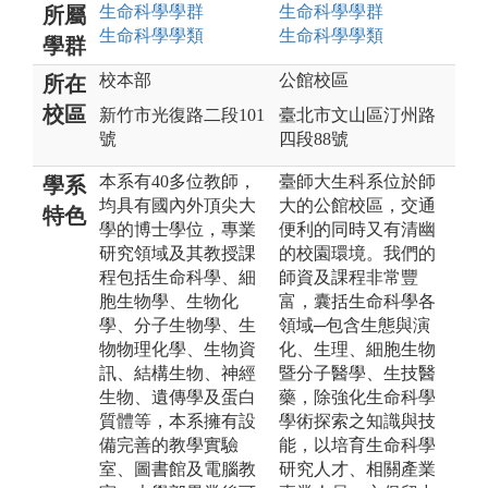
生命科學
學群
生命科學
學群
所屬
生命科學
學類
生命科學
學類
學群
校本部
公館校區
所在
校區
新竹市光復路二段101
臺北市文山區汀州路
號
四段88號
本系有40多位教師，
臺師大生科系位於師
學系
均具有國內外頂尖大
大的公館校區，交通
特色
學的博士學位，專業
便利的同時又有清幽
研究領域及其教授課
的校園環境。我們的
程包括生命科學、細
師資及課程非常豐
胞生物學、生物化
富，囊括生命科學各
學、分子生物學、生
領域─包含生態與演
物物理化學、生物資
化、生理、細胞生物
訊、結構生物、神經
暨分子醫學、生技醫
生物、遺傳學及蛋白
藥，除強化生命科學
質體等，本系擁有設
學術探索之知識與技
備完善的教學實驗
能，以培育生命科學
室、圖書館及電腦教
研究人才、相關產業