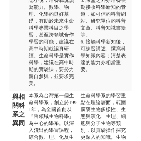
誌小說，培養聽說讀
5. 課堂之外亦培養長
寫能力。數學、物
期接收科學新知的管
理、化學的良好基
道，如可信的科普網
礎，有助於未來生命
站、研究單位的科普
科學專業科目之學
文章、科普知識書籍
習，甚至跨領域合作
等。
學習的可能，建議在
6. 接觸科學新知後，
高中時期就認真研
可練習講述、撰寫科
讀。生命科學是實作
學知識內容；清楚表
科學，建議在高中時
達的能力亦相當重
期的實驗課，要努力
要。
親自參與，並要求完
美。
本系為台灣第一個生
生命科學系的學習重
與相
命科學系，創立於199
點在理論層面，範圍
關科
1年，為全國首創以
廣褒生物多樣性、生
系之
『跨領域生物科學』
態與演化、生理、細
異同
為中心的學系。以深
胞與分子生物等類
入淺出的學習課程，
別，以實驗操作探究
綜合數、理、化及生
更深入的知識。生物