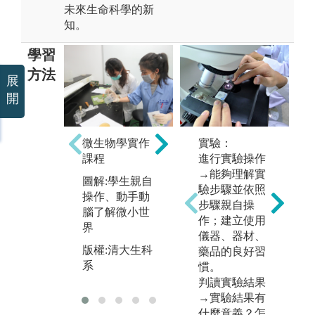
未來生命科學的新
知。
學習
方法
展
開
神經科學
植
圖解:果蠅神經
微生物學實作
實驗：
圖
傳導網路系統
課程
進行實驗操作
保
→能夠理解實
版權:清大生科
圖解:學生親自
作
驗步驟並依照
系羅中泉教授
操作、動手動
步驟親自操
版
腦了解微小世
作；建立使用
系
界
儀器、器材、
版權:清大生科
藥品的良好習
系
慣。
判讀實驗結果
→實驗結果有
什麼意義？怎