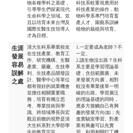
物各種學科之基礎，
科技系較重視應用於
引導學生們探索現代
科技產業的操作，動
生命科學之領域。並
物科學系專門培育畜
且以培育未來台灣及
產人才、園藝系訓練
國際生醫生技領導人
植物的栽植與培育。
才為目標。
清大生科系畢業校友
1.一定要成為老師？不
生涯
在生技產業、教育工
一定。
發展
作、研究機構、生醫
2.讀生物沒出路？生科
容易
產業、藥廠、生技專
系主要是學習理論基
誤解
利、生技產品開發設
礎，含括範圍廣、未
計、醫學中心等單位
來發展方向廣，相對
之處
都有很好的就業機會
較沒有畢業後單一明
並擔任相關重要職
確的出路。學習廣泛
務，培育有獨立思
的理論基礎的同時，
考、專業技術與學
應多方接觸自己有興
識、跨領域專長與宏
趣的發展方向(如：先
觀且前瞻的視野是清
進實驗室學習、對產
大生科系對大學部學
業有興趣可以先實
生的教育宗旨。
習、利用相關打工機