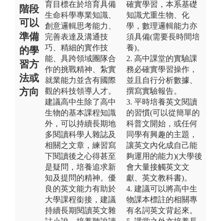
育目標在於培育具備
確實學習，本系基礎
階段
生命科學專業知識、
知識尤重生物、化
可以
創意邏輯思考能力、
學，數理邏輯能力亦
準備
完善表達及溝通技
須具備(需要長時間培
巧、精細的實作技
養)。
的學
能、具跨領域團隊合
2. 高中課堂的實驗課
習方
作的挑戰精神、紮實
務必確實學習操作，
法或
就業能力並含有國際
並且自行分析數據、
方向
觀的科技領導人才。
撰寫實驗報告。
建議高中生除了高中
3. 平時培養英文閱讀
生物的基本課程知識
的習慣(可以從簡單的
外，可以持續長期地
科普文開始，或任何
多閱讀科學人雜誌及
同學有興趣的主題，
相關之文章，練習寫
讓英文內化成自己能
下閱讀後之心得甚至
夠運用的能力)(大學後
是疑問，培養追求新
會大量接觸英文文
知及提問的精神。優
獻、英文教科書)。
良的英文能力有助於
4. 建議可以將高中生
大學課程銜接，建議
物課本標註的相關專
持續長期閱讀英文雜
有名詞英文背起來。