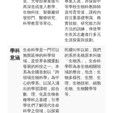
室。大學部畢業後可
專業人員，亦保留中
再深造或進入教學、
等學校生物科教師師
生物科技、製藥廠研
資培育管道，課程內
發部門、醫療研究、
容注重基礎學識、務
科學教育等單位。
實技能、研究能力與
方法的訓練，俾使學
生依其志趣進行多元
生涯探索與規劃。
生命科學是一門可以
民國92年以前，我們
學科
無限延伸的科學領
的系所名稱原本叫做
意涵
域，是世界各國重點
「生物系」。生命科
發展的科技之一。本
學即為各生物相關領
系為全國首創以『跨
域的整合，包含：生
領域生物科學』為中
物多樣性、生態、生
心的學系。以深入淺
理、生物技術、細胞
出的學習課程，綜合
生物、生物醫學等
數、理、化及生物各
等。
種學科之基礎，引導
學生們了解現代生命
科學之領域，以探索