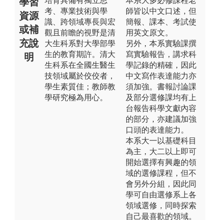
培育具備有獨立思
本系大多必修課程老
學習
考、專業技術與學
師皆以中文口述，但
資源
識、跨領域專長與宏
簡報、課本、考試使
或補
觀且前瞻的視野是清
用英文原文。
充說
大生科系對大學部學
另外，本系實驗課撰
生的教育期許。清大
寫實驗報告，講求科
明
生科系在全國生醫生
學記錄的精確，因此
技領域屬於佼佼者，
中文寫作表達能力亦
學生素質佳；教師教
須加強。書報討論課
學研究極為用心。
及部分選修課均有上
台報告科學文獻內容
的部分，亦建議加強
口頭的表達能力。
本系大一以基礎科目
為主，大二以上即可
開始選擇有興趣的領
域的選修課程，但不
會另外分組，因此同
學可自由選修系上各
領域選修，同時探索
自己最喜歡的領域。