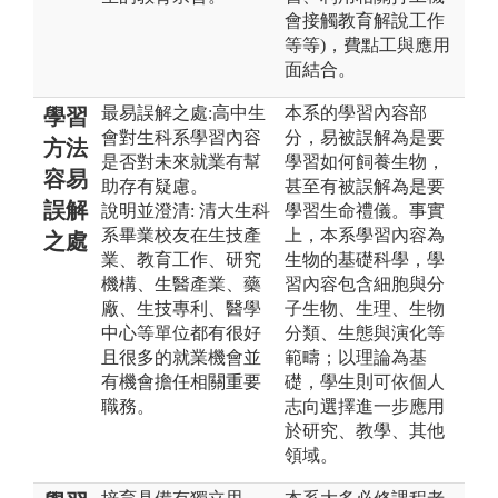
會接觸教育解說工作
等等)，費點工與應用
面結合。
最易誤解之處:高中生
本系的學習內容部
學習
會對生科系學習內容
分，易被誤解為是要
方法
是否對未來就業有幫
學習如何飼養生物，
容易
助存有疑慮。
甚至有被誤解為是要
誤解
說明並澄清: 清大生科
學習生命禮儀。事實
系畢業校友在生技產
上，本系學習內容為
之處
業、教育工作、研究
生物的基礎科學，學
機構、生醫產業、藥
習內容包含細胞與分
廠、生技專利、醫學
子生物、生理、生物
中心等單位都有很好
分類、生態與演化等
且很多的就業機會並
範疇；以理論為基
有機會擔任相關重要
礎，學生則可依個人
職務。
志向選擇進一步應用
於研究、教學、其他
領域。