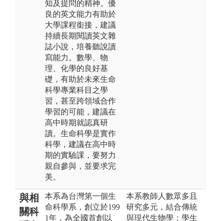
知及提問的精神。優
良的英文能力有助於
大學課程銜接，建議
持續長期閱讀英文雜
誌小說，培養聽說讀
寫能力。數學、物
理、化學的良好基
礎，有助於未來生命
科學專業科目之學
習，甚至跨領域合作
學習的可能，建議在
高中時期就認真研
讀。生命科學是實作
科學，建議在高中時
期的實驗課，要努力
親自參與，並要求完
美。
本系為台灣第一個生
本系教師人數眾多且
與相
命科學系，創立於199
研究多元，結合傳統
關科
1年，為全國首創以
與現代生物學；學生