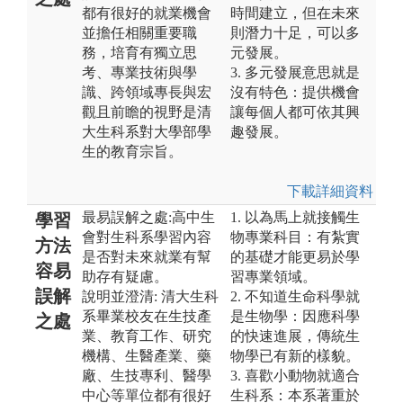
都有很好的就業機會
時間建立，但在未來
並擔任相關重要職
則潛力十足，可以多
務，培育有獨立思
元發展。
考、專業技術與學
3. 多元發展意思就是
識、跨領域專長與宏
沒有特色：提供機會
觀且前瞻的視野是清
讓每個人都可依其興
大生科系對大學部學
趣發展。
生的教育宗旨。
下載詳細資料
最易誤解之處:高中生
1. 以為馬上就接觸生
學習
會對生科系學習內容
物專業科目：有紮實
方法
是否對未來就業有幫
的基礎才能更易於學
容易
助存有疑慮。
習專業領域。
誤解
說明並澄清: 清大生科
2. 不知道生命科學就
系畢業校友在生技產
是生物學：因應科學
之處
業、教育工作、研究
的快速進展，傳統生
機構、生醫產業、藥
物學已有新的樣貌。
廠、生技專利、醫學
3. 喜歡小動物就適合
中心等單位都有很好
生科系：本系著重於