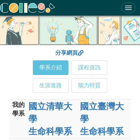
ColleGo! 大學選才與高中育才輔助系統
分享網頁
學系介紹
課程資訊
生涯進路
能力特質
我的
國立清華大
國立臺灣大
學系
學
學
生命科學系
生命科學系