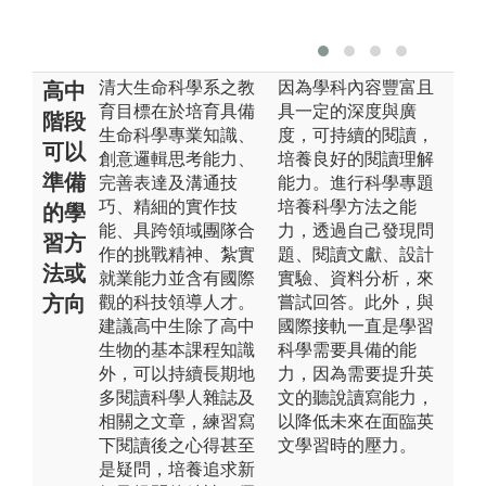
清大生命科學系之教
因為學科內容豐富且
高中
育目標在於培育具備
具一定的深度與廣
階段
生命科學專業知識、
度，可持續的閱讀，
可以
創意邏輯思考能力、
培養良好的閱讀理解
準備
完善表達及溝通技
能力。進行科學專題
巧、精細的實作技
培養科學方法之能
的學
能、具跨領域團隊合
力，透過自己發現問
習方
作的挑戰精神、紮實
題、閱讀文獻、設計
法或
就業能力並含有國際
實驗、資料分析，來
方向
觀的科技領導人才。
嘗試回答。此外，與
建議高中生除了高中
國際接軌一直是學習
生物的基本課程知識
科學需要具備的能
外，可以持續長期地
力，因為需要提升英
多閱讀科學人雜誌及
文的聽說讀寫能力，
相關之文章，練習寫
以降低未來在面臨英
下閱讀後之心得甚至
文學習時的壓力。
是疑問，培養追求新