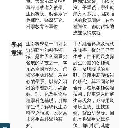
室。大學部畢業後可
跨領域學習、出國交
再深造或進入教學、
換。畢業後，學生就
生物科技、製藥廠研
業方向多元，因跨領
發部門、醫療研究、
域的紮實訓練，在各
科學教育等單位。
種崗位，都能很快適
應並取得成就。
生命科學是一門可以
本系結合傳統及現代
學科
無限延伸的科學領
生物學，從分子乃至
意涵
域，是世界各國重點
生態，由不同尺度探
發展的科技之一。本
討生命體的各種現
系為全國首創以『跨
象，及與環境的互
領域生物科學』為中
動。並藉由基礎機制
心的學系。以深入淺
的研究，與不同領域
出的學習課程，綜合
合作，發展各種尖端
數、理、化及生物各
技術，以更深入瞭解
種學科之基礎，引導
生命現象，並應用於
學生們了解現代生命
環境生態、生技製
科學之領域，以探索
藥、醫療研發等。因
未來生命科學的新
此本系學生於畢業
知。
後，都可找到其志