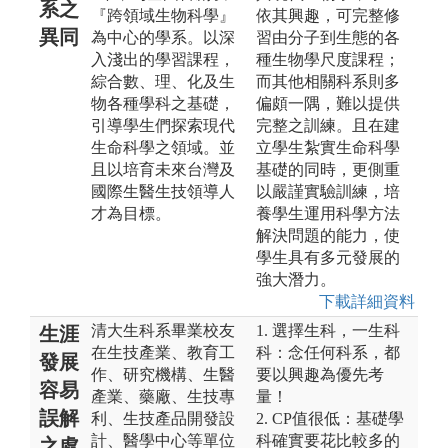
系之
『跨領域生物科學』
依其興趣，可完整修
異同
為中心的學系。以深
習由分子到生態的各
入淺出的學習課程，
種生物學尺度課程；
綜合數、理、化及生
而其他相關科系則多
物各種學科之基礎，
偏頗一隅，難以提供
引導學生們探索現代
完整之訓練。且在建
生命科學之領域。並
立學生紮實生命科學
且以培育未來台灣及
基礎的同時，更側重
國際生醫生技領導人
以嚴謹實驗訓練，培
才為目標。
養學生運用科學方法
解決問題的能力，使
學生具有多元發展的
強大潛力。
下載詳細資料
清大生科系畢業校友
1. 選擇生科，一生科
生涯
在生技產業、教育工
科：念任何科系，都
發展
作、研究機構、生醫
要以興趣為優先考
容易
產業、藥廠、生技專
量！
誤解
利、生技產品開發設
2. CP值很低：基礎學
計、醫學中心等單位
科確實要花比較多的
之處