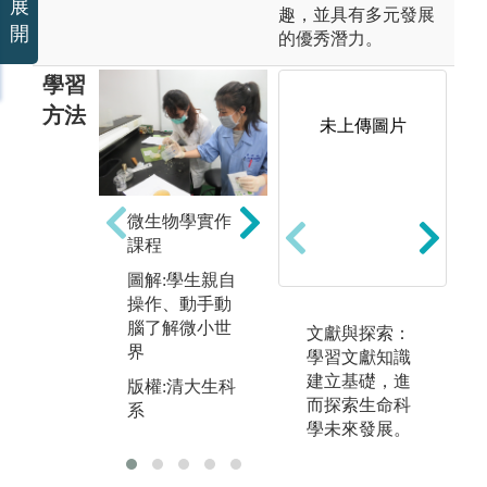
展
趣，並具有多元發展
開
的優秀潛力。
學習
方法
未上傳圖片
神經科學
植
圖解:果蠅神經
微生物學實作
圖
傳導網路系統
課程
保
版權:清大生科
圖解:學生親自
作
系羅中泉教授
操作、動手動
版
腦了解微小世
文獻與探索：
系
界
學習文獻知識
建立基礎，進
版權:清大生科
而探索生命科
系
學未來發展。