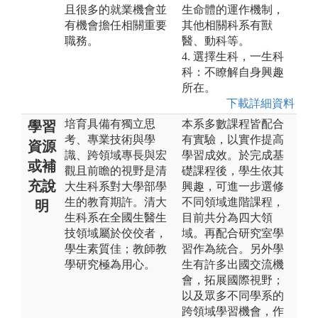
且很多的就業機會並
生命體的運作機制，
有機會擔任相關重要
其他相關科系有獸
職務。
醫、動科等。
4. 選擇生科，一生科
科：不瞭解自身興趣
所在。
下載詳細資料
培育具備有獨立思
本系多數課程皆配合
學習
考、專業技術與學
有實驗，以實作提高
資源
識、跨領域專長與宏
學習成效。於完成基
或補
觀且前瞻的視野是清
礎課程後，學生依其
充說
大生科系對大學部學
興趣，可進一步選修
生的教育期許。清大
不同領域進階課程，
明
生科系在全國生醫生
目前共分為四大領
技領域屬於佼佼者，
域。再配合研究室學
學生素質佳；教師教
習作為統合。另外學
學研究極為用心。
生有許多出國交流機
會，拓展國際視野；
以及眾多不同學系的
跨領域學習機會，作