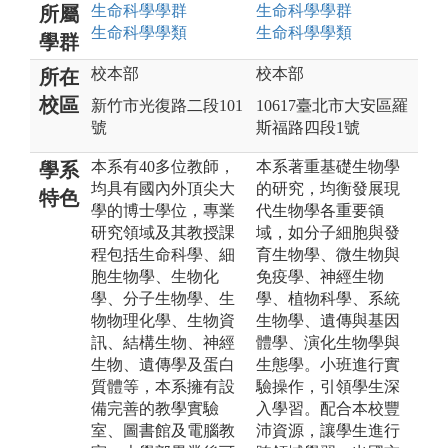
生命科學
學群
生命科學
學群
所屬
生命科學
學類
生命科學
學類
學群
校本部
校本部
所在
校區
新竹市光復路二段101
10617臺北市大安區羅
號
斯福路四段1號
本系有40多位教師，
本系著重基礎生物學
學系
均具有國內外頂尖大
的研究，均衡發展現
特色
學的博士學位，專業
代生物學各重要領
研究領域及其教授課
域，如分子細胞與發
程包括生命科學、細
育生物學、微生物與
胞生物學、生物化
免疫學、神經生物
學、分子生物學、生
學、植物科學、系統
物物理化學、生物資
生物學、遺傳與基因
訊、結構生物、神經
體學、演化生物學與
生物、遺傳學及蛋白
生態學。小班進行實
質體等，本系擁有設
驗操作，引領學生深
備完善的教學實驗
入學習。配合本校豐
室、圖書館及電腦教
沛資源，讓學生進行