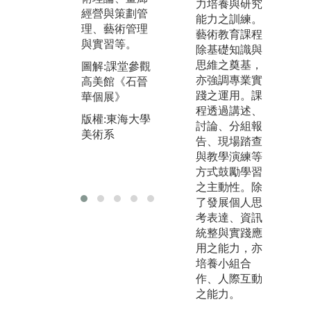
力培養與研究
經營與策劃管
與
版權:東海大學
能力之訓練。
理、藝術管理
提
美術系
藝術教育課程
與實習等。
及
除基礎知識與
力
思維之奠基，
圖解:課堂參觀
亦強調專業實
高美館《石晉
圖
踐之運用。課
華個展》
巖
程透過講述、
版權:東海大學
版
討論、分組報
美術系
美
告、現場踏查
與教學演練等
方式鼓勵學習
之主動性。除
了發展個人思
考表達、資訊
統整與實踐應
用之能力，亦
培養小組合
作、人際互動
之能力。