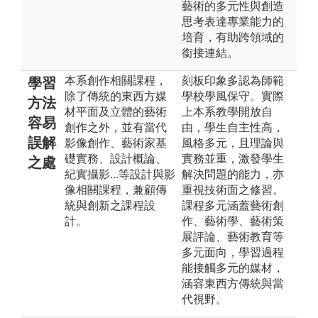
藝術的多元性與創造
思考表達專業能力的
培育，有助跨領域的
銜接連結。
本系創作相關課程，
刻板印象多認為師範
學習
除了傳統的東西方媒
學校學風保守。實際
方法
材平面及立體的藝術
上本系教學開放自
容易
創作之外，並有當代
由，學生自主性高，
誤解
影像創作、藝術家基
風格多元，且理論與
礎實務、設計概論、
實務並重，激發學生
之處
紀實攝影...等設計與影
解決問題的能力，亦
像相關課程，兼顧傳
重視技術面之修習。
統與創新之課程設
課程多元涵蓋藝術創
計。
作、藝術學、藝術策
展評論、藝術教育等
多元面向，學習過程
能接觸多元的媒材，
涵容東西方傳統與當
代視野。