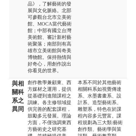
品》，了解藝術的發
展與文化脈絡。北部
可參觀台北市立美術
館、MOCA當代藝術
館；中部有國立台灣
美術館、審計新村藝
術聚落；南部則有高
雄市立美術館與奇美
博物館。保持熱情與
好奇心，用創作說出
你看見的世界。
創作教學兼顧東、西
本系不同於其他藝術
與相
方媒材之運用，提供
相關科系如視覺傳達
關科
從基礎到進階課程之
系、水墨書畫系、設
系之
訓練。各主修領域提
計系、造型藝術系、
異同
供完善的配套課程，
雕塑系，特色在於課
鼓勵多元發展。理論
程內容多元豐富。課
方面，不僅強調東西
程規劃為三大類:藝術
方藝術史之研究基
創作類、藝術學與策
礎，並積極提供美
評類、藝術教育類，