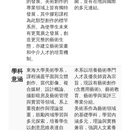
的發展。美術創作的
圍，並有在地與國際
專業領域上皆有獨特
的多元連結。
發展，其中膠彩課程
為此類型創作的標竿
系所。為使學生未來
有更寬廣之發展，創
造更完整的藝術生
態，亦建立藝術策畫
和中介人才的培育機
制。
東海大學美術學系，
本系以培養藝術專門
學科
課程涵蓋平面與立體
人才及優良師資為宗
意涵
創作、當代影像、複
旨，現設有藝術創作
合媒材、設計概論、
(含應用藝術)、藝術教
攝影暗房及藝術管理
育、藝術學與策評三
與實習等領域。系上
專業分組。
重視創作與理論並
美術系作為藝術領域
重，鼓勵跨域學習與
的基礎學科，學習內
多元探索，培養學生
涵多元，理論與實務
以創意思維表達自
兼容，強調人文素養