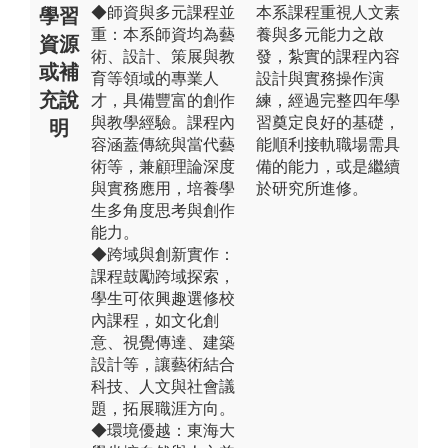
◆師資與多元課程並
本系課程重視人文素
學習
重：本系師資均為藝
養與多元能力之啟
資源
術、設計、策展與教
發，紮實的課程內容
或補
育等領域的專業人
設計與實務操作演
充說
才，具備豐富的創作
練，經過完整四年學
與教學經驗。課程內
習奠定良好的基礎，
明
容涵蓋傳統與當代藝
能順利接軌職場需具
術等，兼顧理論深度
備的能力，或是繼續
與實務應用，培養學
於研究所進修。
生多角度思考與創作
能力。
◆跨域與創新實作：
課程鼓勵跨域探索，
學生可依興趣選修校
內課程，如文化創
意、視覺傳達、建築
設計等，讓藝術結合
科技、人文與社會議
題，拓展職涯方向。
◆環境優越：東海大