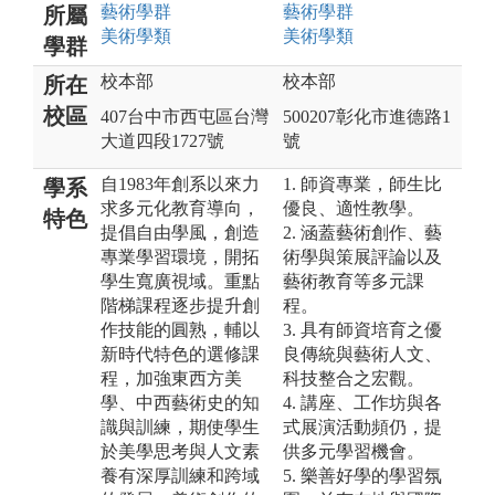
藝術
學群
藝術
學群
所屬
美術
學類
美術
學類
學群
校本部
校本部
所在
校區
407台中市西屯區台灣
500207彰化市進德路1
大道四段1727號
號
自1983年創系以來力
1. 師資專業，師生比
學系
求多元化教育導向，
優良、適性教學。
特色
提倡自由學風，創造
2. 涵蓋藝術創作、藝
專業學習環境，開拓
術學與策展評論以及
學生寬廣視域。重點
藝術教育等多元課
階梯課程逐步提升創
程。
作技能的圓熟，輔以
3. 具有師資培育之優
新時代特色的選修課
良傳統與藝術人文、
程，加強東西方美
科技整合之宏觀。
學、中西藝術史的知
4. 講座、工作坊與各
識與訓練，期使學生
式展演活動頻仍，提
於美學思考與人文素
供多元學習機會。
養有深厚訓練和跨域
5. 樂善好學的學習氛