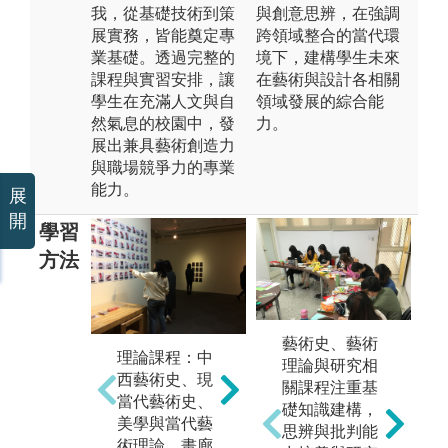
我，從基礎技術到策
與創意思辨，在強調
展實務，皆能奠定專
跨領域整合的當代環
業基礎。透過完整的
境下，建構學生未來
課程與實習安排，讓
在藝術與設計各相關
學生在充滿人文與自
領域發展的綜合能
然氣息的校園中，發
力。
展出兼具藝術創造力
與職場競爭力的專業
能力。
展
開
學習
方法
專題實作：從
階梯式課程的
實務操作，學
藝術史、藝術
理論課程：中
工
習個人專業表
理論與研究相
西藝術史、現
實
現能力。
關課程注重基
當代藝術史、
原
礎知識建構，
圖解:專業課程
美學與當代藝
外
思辨與批判能
上課情形
術理論、畫廊
式