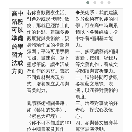
若你喜歡觀察生活、
◆美術系：我們建議
高中
對色彩或形狀特別敏
對於藝術有興趣的同
階段
銳，那就已經踏上創
學，可在高中時期累
可以
作的起點。建議多參
積以下各種經驗，從
準備
觀展覽與美術館，親
中培養相關基本能
身體驗作品的構圖與
力。
的學
氛圍；平時可用手機
一、多閱讀藝術相關
習方
拍照、畫速寫、寫下
書籍，接觸、紀錄片
法或
靈感筆記，讓生活成
等文藝創作，養成文
方向
為創作的素材。嘗試
字閱讀與賞析能力。
不同媒材與表現方
二、課餘時間可參觀
式，培養獨立思考與
各種藝文展覽、表
審美能力。
演，以涵養對藝術的
廣度。
閱讀藝術相關書籍，
三、培養對事物的好
如《藝術的故事》、
奇心、探究心及恆
《紫色大稻埕》、
心。
《你不可不知道的101
四、參與藝文競賽與
位中國畫家及其作
籌辦展演活動。