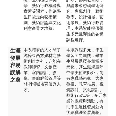
學、藝術行政概論與
無論未來想朝學術研
實習等課程，作為學
究、專職創作、藝術
生日後走向藝術策
教學、設計領域、藝
劃、藝術評論與文化
術策展、藝術行政管
創意產業之培養。
理，本系皆能提供學
生多元且彈性的各種
課程選擇。
本系培養的人才除了
本系課程多元，學生
生涯
純粹東西方媒材之藝
學習面向廣闊，畢業
發展
術創作之外，亦能在
生發展選擇亦相當多
容易
教師師資、文創產
元化，其生涯規畫除
誤解
業、室內設計、影
中學美術教師外，尚
像、畫廊經營管理等
有專職藝術家、大專
之處
相關領域培育優秀人
教授、教育推廣、視
才。
覺設計、文創設計、
藝術行政...等，多元專
業的課程與活動，有
助學生適性發展並為
後續職涯發展奠基。