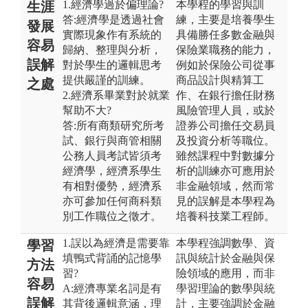
1.經濟學過於偏理論?
本學程的學習與訓
生涯
答:經濟學是透過社會
練，主要是培養學生
發展
實際現象作有系統的
具備勝任多數金融與
容易
歸納、整理與分析，
保險業職務的能力，
誤解
對於學生的邏輯思考
例如於保險公司從事
提供嚴謹的訓練。
商品設計與精算工
之處
2.經濟系畢業對於就業
作、在銀行擔任財務
幫助不大?
風險管理人員，或於
答:所有商類研究所考
證券公司擔任交易員
試、銀行與商管相關
及投資分析等職位。
公務人員考試皆須考
雖然課程中對數據分
經濟學，經濟系學生
析的訓練亦可應用於
有相對優勢，經濟系
非金融領域，然而常
亦可參加任何商科類
見的誤解是本學程為
別工作職位之徵才。
培養科技業工程師。
1.誤以為經濟是需要靠
本學程強調數學、資
學習
填鴨式背誦的記憶學
訊與統計於金融與保
方法
習?
險領域的應用，而非
容易
A:經濟專業名詞是有
學習理論的數學與統
誤解
其背後邏輯意涵，理
計，主要強調於金融