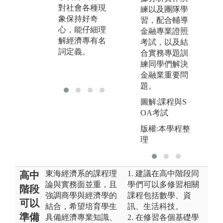
對社會各種現
嚴謹有條理的
現
練以及團隊學
象保持好奇
去分析與推
人
習，配合輔導
心，能仔細理
理。
金融專業證照
解經濟專有名
考試，以及結
詞定義。
合實務專題訓
練同學們解決
金融業重要問
題。
圖解:課程與S
OA考試
版權:本學程整
理
東海經濟系的課程理
1. 建議在高中階段同
高中
論與實務面並重，且
學們可以多修習相關
階段
強調商學與經濟學的
課程包括數學、資
可以
結合，希望培育學生
訊、生活科技。
準備
具備經濟專業知識、
2. 在修習各個基礎學