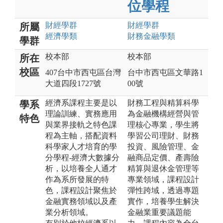
位學程
財經
學群
財經
學群
所屬
經濟
學類
財務金融
學類
學群
校本部
校本部
所在
校區
407台中市西屯區台灣
台中市西屯區文華路1
大道四段1727號
00號
經濟系課程主要是以
財務工程與精算科學
學系
理論訓練、實務應用
為金融機構經營與管
特色
與業界接軌之特色課
理核心專業，學生將
程為主軸，搭配資料
學習公司理財、財務
科學家人才培育的學
投資、風險管理、金
分學程-經濟大數據分
融商品定價、產壽險
析，以培養全人通才
精算與退休金管理等
作為系所發展的特
專業領域，課程設計
色，課程設計聚焦於
彈性跨域，透過專題
金融實務領域以及產
實作，培養學生解決
業分析領域。
金融業重要議題能