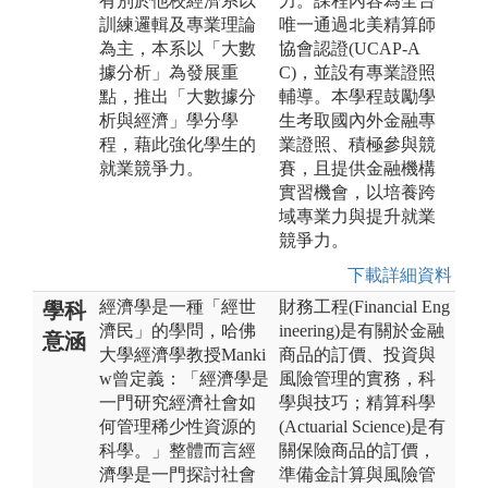
有別於他校經濟系以
力。課程內容為全台
訓練邏輯及專業理論
唯一通過北美精算師
為主，本系以「大數
協會認證(UCAP-A
據分析」為發展重
C)，並設有專業證照
點，推出「大數據分
輔導。本學程鼓勵學
析與經濟」學分學
生考取國內外金融專
程，藉此強化學生的
業證照、積極參與競
就業競爭力。
賽，且提供金融機構
實習機會，以培養跨
域專業力與提升就業
競爭力。
下載詳細資料
經濟學是一種「經世
財務工程(Financial Eng
學科
濟民」的學問，哈佛
ineering)是有關於金融
意涵
大學經濟學教授Manki
商品的訂價、投資與
w曾定義：「經濟學是
風險管理的實務，科
一門研究經濟社會如
學與技巧；精算科學
何管理稀少性資源的
(Actuarial Science)是有
科學。」整體而言經
關保險商品的訂價，
濟學是一門探討社會
準備金計算與風險管