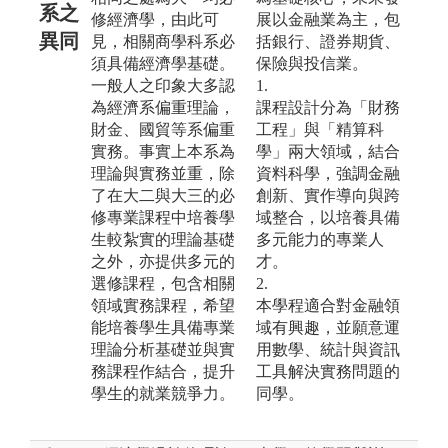
系之
修經濟學，由此可
展以金融業為主，包
異同
見，相關商學科系必
括銀行、證券期貨、
須具備經濟學基礎。
保險與投信業。
一般人之印象大多認
1.
為經濟系偏重理論，
課程設計分為「財務
財金、國貿等系偏重
工程」與「精算科
實務。事實上本系為
學」兩大領域，結合
理論與實務並重，除
資料科學，強調金融
了在大二與大三的必
創新、實作導向與跨
修專業課程中培養學
域整合，以培養具備
生較紮實的理論基礎
多元能力的專業人
之外，亦提供多元的
才。
選修課程，包含相關
2.
領域實務課程，希望
本學程適合對金融領
能培養學生具備專業
域有興趣，並願意運
理論分析基礎並與實
用數學、統計與資訊
務課程作結合，提升
工具解決實務問題的
學生的就業競爭力。
同學。