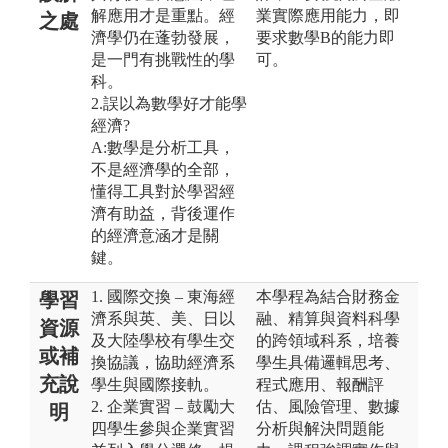
解應用才是重點。經
業實際應用能力，即
之處
濟學仍在蓬勃發展，
要求數學B的能力即
是一門有挑戰性的學
可。
科。
2.誤以為數學好才能學
經濟?
A:數學是分析工具，
不是經濟學的全部，
懂得工具對於學習經
濟有助益，背後運作
的經濟意涵才是關
鍵。
1. 國際交換 – 東海經
本學程為結合財務金
學習
濟系與英、美、日以
融、精算與資料科學
資源
及大陸學校有學生交
的跨領域科系，培養
或補
換協議，協助經濟系
學生具備邏輯思考、
充說
學生與國際接軌。
程式應用、報酬評
2. 企業實習 – 鼓勵大
估、風險管理、數據
明
四學生參與企業實習
分析與解決問題能