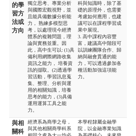
獨立思考、專業分析
科與知識時，除了基
的學
與國際宏觀視野，並
礎的原理外，也需要
習方
且能具備數據分析能
考慮如何應用，也建
法或
力， 熟練多模型思
議可以在課程學習成
方向
考，以處理現今經濟
果中展現。
體系的複雜問題，理
3. 高中課程內容豐
論與實務並重。因
富，建議高中階段可
此，高中生可以: (1)具
以訓練團隊合作、歸
備利用網際網路收集
納與融會貫通的能
資訊之能力， 培養資
力，可以透過參加各
訊的擷取。(2)透過學
種活動加強這項能
習活動，學習訊息蒐
力。
集、整理、分析與運
用的相關知識，培養
思考的能力，(3)具備
運用運算工具之能
力。
經濟系為商學之母，
本學程隸屬金融學
與相
與其他相關商學科系
院，以金融專業知識
關科
相同之處為大一均必
為基礎核心，未來發