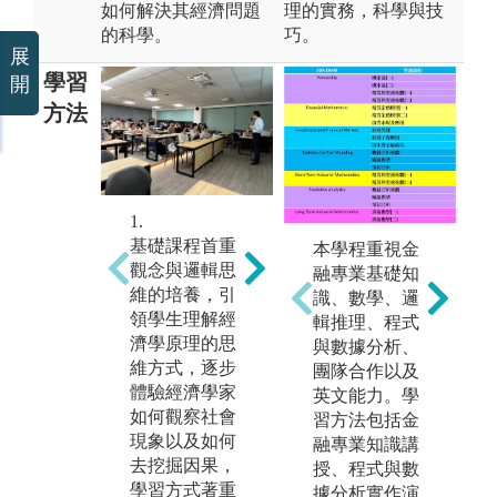
如何解決其經濟問題
理的實務，科學與技
的科學。
巧。
展
學習
開
方法
1.
2.
3.
基礎課程首重
進階之專業課
綜
本學程重視金
觀念與邏輯思
程強調分析能
強
融專業基礎知
維的培養，引
力的訓練，透
的
識、數學、邏
領學生理解經
過理論與模型
行
輯推理、程式
濟學原理的思
的推導，能完
證
與數據分析、
維方式，逐步
整敘述消費者
與
團隊合作以及
體驗經濟學家
或廠商行為，
主
英文能力。學
如何觀察社會
甚至是整體社
是
習方法包括金
現象以及如何
會以及國家經
析
融專業知識講
去挖掘因果，
濟，學習方式
來
授、程式與數
學習方式著重
主要是養成能
料
據分析實作演