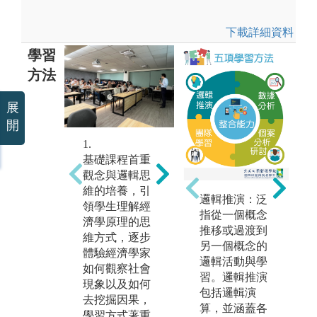
下載詳細資料
學習
方法
展
開
1.
2.
3.
基礎課程首重
進階之專業課
綜
觀念與邏輯思
程強調分析能
強
維的培養，引
力的訓練，透
的
邏輯推演：泛
領學生理解經
過理論與模型
行
指從一個概念
濟學原理的思
的推導，能完
證
推移或過渡到
維方式，逐步
整敘述消費者
與
另一個概念的
體驗經濟學家
或廠商行為，
主
邏輯活動與學
如何觀察社會
甚至是整體社
是
習。邏輯推演
現象以及如何
會以及國家經
析
包括邏輯演
去挖掘因果，
濟，學習方式
來
算，並涵蓋各
學習方式著重
主要是養成能
料