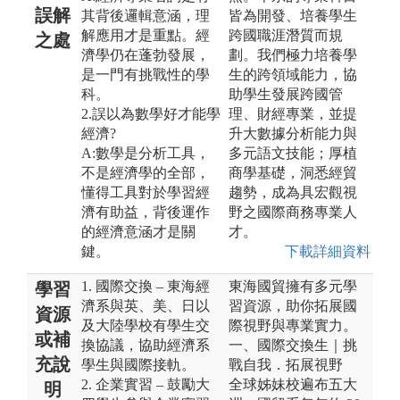
誤解
其背後邏輯意涵，理
皆為開發、培養學生
解應用才是重點。經
跨國職涯潛質而規
之處
濟學仍在蓬勃發展，
劃。我們極力培養學
是一門有挑戰性的學
生的跨領域能力，協
科。
助學生發展跨國管
2.誤以為數學好才能學
理、財經專業，並提
經濟?
升大數據分析能力與
A:數學是分析工具，
多元語文技能；厚植
不是經濟學的全部，
商學基礎，洞悉經貿
懂得工具對於學習經
趨勢，成為具宏觀視
濟有助益，背後運作
野之國際商務專業人
的經濟意涵才是關
才。
鍵。
下載詳細資料
1. 國際交換 – 東海經
東海國貿擁有多元學
學習
濟系與英、美、日以
習資源，助你拓展國
資源
及大陸學校有學生交
際視野與專業實力。
或補
換協議，協助經濟系
一、國際交換生｜挑
充說
學生與國際接軌。
戰自我．拓展視野
2. 企業實習 – 鼓勵大
全球姊妹校遍布五大
明