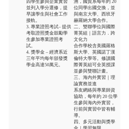
四學生參與企業實習
洲，國貿系每年約 20
並列入學分選修，提
位同學出國交換，並
早讓學生與社會工作
與南京大學、西班牙
接軌。
赫羅納大學合作。
3. 專業證照考試– 提供
二、雙聯學位與國際
考取證照獎金鼓勵學
菁英組｜語言力．跨
生參加專業證照考
文化力
試。
合作學校含美國羅格
4. 獎學金 – 經濟系近
斯大學、英國諾丁漢
三年平均每年頒發獎
倫特大學等。修讀國
學金高達50萬元。
際菁英組可全英授課
並參與雙聯計畫。
三、海內外實習｜理
論實務並進
系友網絡與專業師資
協助，每年約 20 位學
生參與海內外實習，
行前與實習中皆有輔
導。
四、多元活動與獎學
金｜學習無限