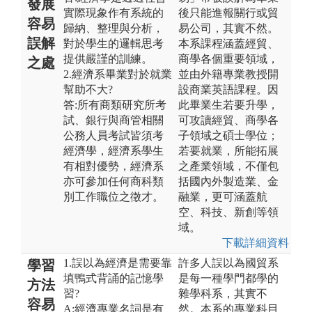
發展
實際現象作有系統的
後只能進報關行或貿
容易
歸納、整理與分析，
易公司，其實不然。
誤解
對於學生的邏輯思考
本系課程涵蓋經貿、
提供嚴謹的訓練。
商學各個重要領域，
之處
2.經濟系畢業對於就業
並由外籍專業教授開
幫助不大?
設商業英語課程。因
答:所有商類研究所考
此畢業生若要升學，
試、銀行與商管相關
可攻讀經貿、商學各
公務人員考試皆須考
子領域之碩士學位；
經濟學，經濟系學生
若要就業，所能拓展
有相對優勢，經濟系
之產業領域，不僅包
亦可參加任何商科類
括國內外製造業、金
別工作職位之徵才。
融業，更可涵蓋航
空、科技、新創等領
域。
下載詳細資料
1.誤以為經濟是需要靠
許多人誤以為國貿系
學習
填鴨式背誦的記憶學
是每一種學門都學的
方法
習?
雜學科系，其實不
容易
A:經濟專業名詞是有
然。本系的專業科目