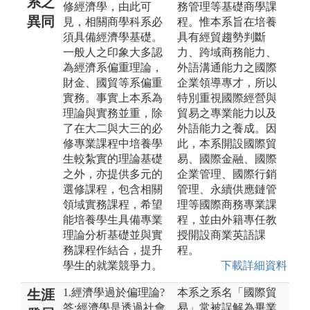
系之
修經濟學，由此可
務管理等基礎商學課
異同
見，相關商學科系必
程。惟本系旨在培養
須具備經濟學基礎。
具有經貿趨勢判斷
一般人之印象大多認
力、跨域商務能力、
為經濟系偏重理論，
外語溝通能力之國際
財金、國貿等系偏重
企業領導專才，所以
實務。事實上本系為
特別重視國際經營與
理論與實務並重，除
貿易之專業能力以及
了在大二與大三的必
外語能力之養成。因
修專業課程中培養學
此，本系開設國際貿
生較紮實的理論基礎
易、國際金融、國際
之外，亦提供多元的
企業管理、國際行銷
選修課程，包含相關
管理、永續供應鏈管
領域實務課程，希望
理等國際商務專業課
能培養學生具備專業
程，並由外籍專任教
理論分析基礎並與實
授開設商業英語課
務課程作結合，提升
程。
學生的就業競爭力。
下載詳細資料
1.經濟學過於偏理論?
本系之系名「國際貿
生涯
答:經濟學是透過社會
易」常被誤解為畢業