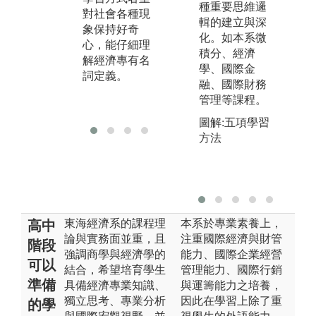
種重要思維邏
對社會各種現
嚴謹有條理的
現
輯的建立與深
象保持好奇
去分析與推
人
化。如本系微
心，能仔細理
理。
積分、經濟
解經濟專有名
學、國際金
詞定義。
融、國際財務
管理等課程。
圖解:五項學習
方法
東海經濟系的課程理
本系於專業素養上，
高中
論與實務面並重，且
注重國際經濟與財管
階段
強調商學與經濟學的
能力、國際企業經營
可以
結合，希望培育學生
管理能力、國際行銷
準備
具備經濟專業知識、
與運籌能力之培養，
獨立思考、專業分析
因此在學習上除了重
的學