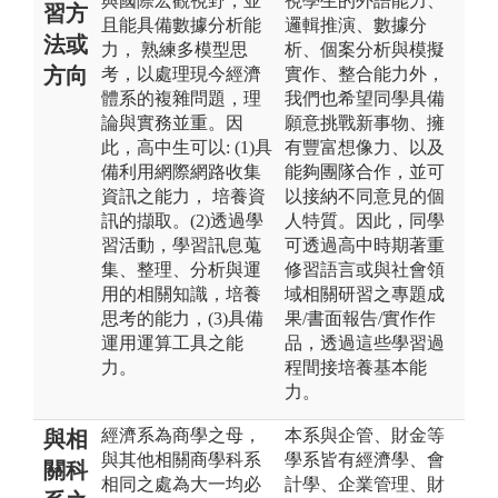
與國際宏觀視野，並
視學生的外語能力、
習方
且能具備數據分析能
邏輯推演、數據分
法或
力， 熟練多模型思
析、個案分析與模擬
方向
考，以處理現今經濟
實作、整合能力外，
體系的複雜問題，理
我們也希望同學具備
論與實務並重。因
願意挑戰新事物、擁
此，高中生可以: (1)具
有豐富想像力、以及
備利用網際網路收集
能夠團隊合作，並可
資訊之能力， 培養資
以接納不同意見的個
訊的擷取。(2)透過學
人特質。因此，同學
習活動，學習訊息蒐
可透過高中時期著重
集、整理、分析與運
修習語言或與社會領
用的相關知識，培養
域相關研習之專題成
思考的能力，(3)具備
果/書面報告/實作作
運用運算工具之能
品，透過這些學習過
力。
程間接培養基本能
力。
經濟系為商學之母，
本系與企管、財金等
與相
與其他相關商學科系
學系皆有經濟學、會
關科
相同之處為大一均必
計學、企業管理、財