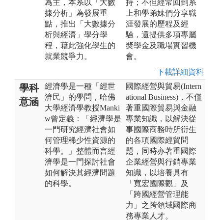
為主，本系以「大數
持；不但經常回到系
據分析」為發展重
上和學弟妹們分享職
點，推出「大數據分
涯發展的歷程及經
析與經濟」學分學
驗，還提供多項專屬
程，藉此強化學生的
奬學金及職場實習機
就業競爭力。
會。
下載詳細資料
經濟學是一種「經世
國際經營與貿易(Intern
學科
濟民」的學問，哈佛
ational Business)，不僅
意涵
大學經濟學教授Manki
著重國際貿易與金融
w曾定義：「經濟學是
專業知識，以解決從
一門研究經濟社會如
事國際商務時所衍生
何管理稀少性資源的
的各項國際經貿問
科學。」整體而言經
題，同時亦著重國際
濟學是一門探討社會
企業經營與行銷專業
如何解決其經濟問題
知識，以培養具有
的科學。
「寬宏國際觀」及
「跨國經營管理能
力」之跨領域國際商
務專業人才。