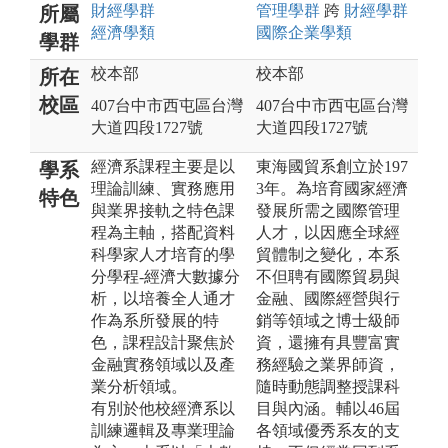
財經
學群
管理
學群
跨
財經
學群
所屬
經濟
學類
國際企業
學類
學群
校本部
校本部
所在
校區
407台中市西屯區台灣
407台中市西屯區台灣
大道四段1727號
大道四段1727號
經濟系課程主要是以
東海國貿系創立於197
學系
理論訓練、實務應用
3年。為培育國家經濟
特色
與業界接軌之特色課
發展所需之國際管理
程為主軸，搭配資料
人才，以因應全球經
科學家人才培育的學
貿體制之變化，本系
分學程-經濟大數據分
不但聘有國際貿易與
析，以培養全人通才
金融、國際經營與行
作為系所發展的特
銷等領域之博士級師
色，課程設計聚焦於
資，還擁有具豐富實
金融實務領域以及產
務經驗之業界師資，
業分析領域。
隨時動態調整授課科
有別於他校經濟系以
目與內涵。輔以46屆
訓練邏輯及專業理論
各領域優秀系友的支