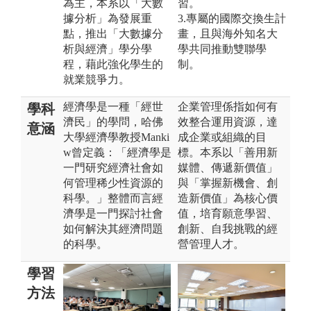
為主，本系以「大數
習。
據分析」為發展重
3.專屬的國際交換生計
點，推出「大數據分
畫，且與海外知名大
析與經濟」學分學
學共同推動雙聯學
程，藉此強化學生的
制。
就業競爭力。
經濟學是一種「經世
企業管理係指如何有
學科
濟民」的學問，哈佛
效整合運用資源，達
意涵
大學經濟學教授Manki
成企業或組織的目
w曾定義：「經濟學是
標。本系以「善用新
一門研究經濟社會如
媒體、傳遞新價值」
何管理稀少性資源的
與「掌握新機會、創
科學。」整體而言經
造新價值」為核心價
濟學是一門探討社會
值，培育願意學習、
如何解決其經濟問題
創新、自我挑戰的經
的科學。
營管理人才。
學習
方法