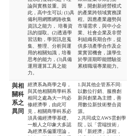
論與實務並重。因
擊，開創新經營模式
此，高中生可以: (1)具
的產業跨領域實務課
備利用網際網路收集
程。因應產業趨勢與
資訊之能力， 培養資
市場需求，與中小企
訊的擷取。(2)透過學
業、社會企業及非營
習活動，學習訊息蒐
利組織長期合作，提
集、整理、分析與運
供多項產學合作及企
用的相關知識，培養
業實習機會，讓學生
思考的能力，(3)具備
於學涯期即能體驗並
運用運算工具之能
累積職場專業能力。
力。
經濟系為商學之母，
1.與其他企管系不同:
與相
與其他相關商學科系
以數位行銷、服務創
關科
相同之處為大一均必
新與創業為主體，善
系之
修經濟學，由此可
用數位新技術整合資
異同
見，相關商學科系必
源。
須具備經濟學基礎。
2.共同成立AWS雲創學
一般人之印象大多認
院，以「雲端技術」
為經濟系偏重理論，
與「新經濟」課程，