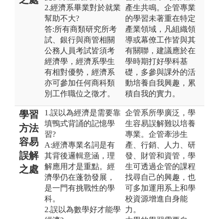
2.經濟系畢業對於就業
產生共鳴。企管專業
幫助不大?
的學習未著重在特定
答:所有商類研究所考
產業領域，凡組織領
試、銀行與商管相關
導或幕僚工作皆與其
公務人員考試皆須考
有關聯，建議應於在
經濟學，經濟系學生
學時期打好學科基
有相對優勢，經濟系
礎，多參與課外的活
亦可參加任何商科類
動培養自我興趣，累
別工作職位之徵才。
積自我的實力。
1.誤以為經濟是需要靠
企管系所學廣泛，學
學習
填鴨式背誦的記憶學
生容易誤解難以培養
方法
習?
專業。企管牽涉生
容易
A:經濟專業名詞是有
產、行銷、人力、研
誤解
其背後邏輯意涵，理
發、財管和資管，學
解應用才是重點。經
生可透過企管的課程
之處
濟學仍在蓬勃發展，
找尋自己的興趣，也
是一門有挑戰性的學
可多加運用系上和學
科。
校資源增進自身能
2.誤以為數學好才能學
力。