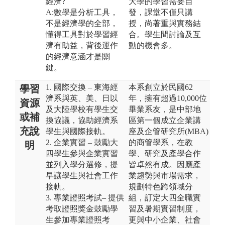
經濟?
大學的學習需要自
A:數學是分析工具，
發，課堂不僅只講
不是經濟學的全部，
授，尚著重與實務結
懂得工具對於學習經
合。學生間討論及互
濟有助益，背後運作
動的機會多。
的經濟意涵才是關
鍵。
1. 國際交換 – 東海經
本系創立於民國62
學習
濟系與英、美、日以
年，擁有超過10,000位
資源
及大陸學校有學生交
畢業系友，是中部地
或補
換協議，協助經濟系
區第一個成立企業講
充說
學生與國際接軌。
座及企管研究所(MBA)
2. 企業實習 – 鼓勵大
的商管學系，在教
明
四學生參與企業實習
學、研究及產學合作
並列入學分選修，提
皆卓然有成。因應產
早讓學生與社會工作
業趨勢與市場需求，
接軌。
規劃特色跨領域分
3. 專業證照考試– 提供
組，訂定大四全職實
考取證照獎金鼓勵學
習及暑期實習制度，
生參加專業證照考
更與中小企業、社會