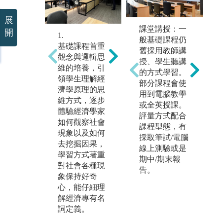
展
課堂講授：一
開
1.
2.
3.
般基礎課程仍
基礎課程首重
進階之專業課
綜
舊採用教師講
觀念與邏輯思
程強調分析能
強
授、學生聽講
維的培養，引
力的訓練，透
的
的方式學習。
領學生理解經
過理論與模型
行
部分課程會使
濟學原理的思
的推導，能完
證
用到電腦教學
維方式，逐步
整敘述消費者
與
或全英授課。
體驗經濟學家
或廠商行為，
主
評量方式配合
如何觀察社會
甚至是整體社
是
課程型態，有
現象以及如何
會以及國家經
析
採取筆試/電腦
去挖掘因果，
濟，學習方式
來
線上測驗或是
學習方式著重
主要是養成能
料
期中/期末報
對社會各種現
嚴謹有條理的
現
告。
象保持好奇
去分析與推
人
心，能仔細理
理。
解經濟專有名
詞定義。