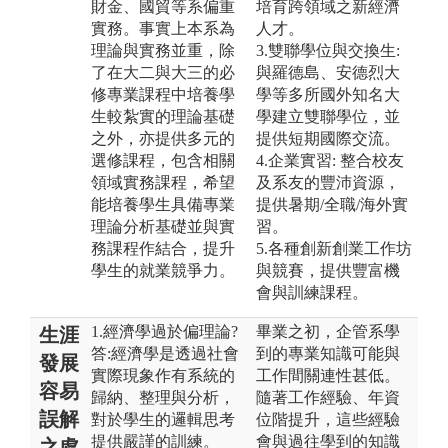
財金、國貿等系偏重
培育跨領域之新經濟
實務。事實上本系為
人才。
理論與實務並重，除
3.雙聯學位與交換生:
了在大二與大三的必
與羅德島、安德烈大
修專業課程中培養學
學等多所國外知名大
生較紮實的理論基礎
學建立雙聯學位，並
之外，亦提供多元的
提供短期國際交流。
選修課程，包含相關
4.企業實習: 整合校友
領域實務課程，希望
及系友的豐沛資源，
能培養學生具備專業
提供暑期/全職/海外實
理論分析基礎並與實
習。
務課程作結合，提升
5.各種創新創業工作坊
學生的就業競爭力。
與競賽，提供豐富機
會與訓練課程。
1.經濟學過於偏理論?
畢業之初，企管系學
生涯
答:經濟學是透過社會
到的專業知識可能與
發展
實際現象作有系統的
工作間關連性甚低。
容易
歸納、整理與分析，
隨著工作經驗、年資
誤解
對於學生的邏輯思考
位階提升，這些經驗
提供嚴謹的訓練。
會與過往學到的知識
之處