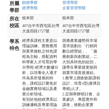
財經
學群
管理
學群
所屬
經濟
學類
企業管理
學類
學群
校本部
校本部
所在
校區
407台中市西屯區台灣
407台中市西屯區台灣
大道四段1727號
大道四段1727號
經濟系課程主要是以
因應產業趨勢與市場
學系
理論訓練、實務應用
需求規劃出「行銷與
特色
與業界接軌之特色課
數位經營組」、「服
程為主軸，搭配資料
務創新與創業組」二
科學家人才培育的學
大別具特色的組別，
分學程-經濟大數據分
讓學生畢業後更能與
析，以培養全人通才
就業市場直接連結。
作為系所發展的特
1.教學上開創創新課程
色，課程設計聚焦於
設計，培育π型(廣博且
金融實務領域以及產
專精)人才。
業分析領域。
2.定期舉辦研討會、企
有別於他校經濟系以
業參訪、專題實作和
訓練邏輯及專業理論
講座，推動企業實