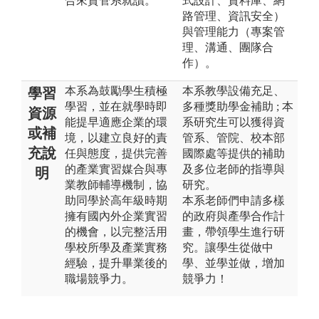
合來資管系就讀。
式設計、資料庫、網
路管理、資訊安全）
與管理能力（專案管
理、溝通、團隊合
作）。
本系為鼓勵學生積極
本系教學設備充足、
學習
學習，並在就學時即
多種獎助學金補助 ; 本
資源
能提早適應企業的環
系研究生可以獲得資
或補
境，以建立良好的責
管系、管院、校本部
充說
任與態度，提供完善
國際處等提供的補助
的產業實習媒合與專
及多位老師的指導與
明
業教師輔導機制，協
研究。
助同學於高年級時期
本系老師們申請多樣
擁有國內外企業實習
的政府與產學合作計
的機會，以完整活用
畫，帶領學生進行研
學校所學及產業實務
究。讓學生從做中
經驗，提升畢業後的
學、並學並做，增加
職場競爭力。
競爭力！