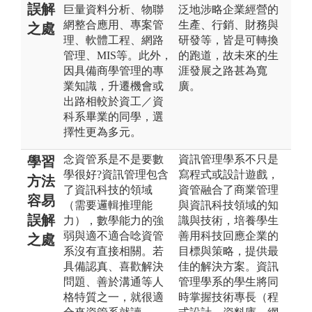
誤解
巨量資料分析、物聯
泛地涉略企業經營的
網整合應用、專案管
生產、行銷、財務與
之處
理、軟體工程、網路
研發等，皆是可轉換
管理、MIS等。此外，
的跑道，故未來的生
因具備商學管理的專
涯發展之路甚為寬
業知識，升遷機會或
廣。
出路相較於資工／資
科系畢業的同學，選
擇性更為多元。
念資管系是不是要數
資訊管理學系不只是
學習
學很好?資訊管理包含
寫程式或設計遊戲，
方法
了資訊科技的領域
資管融合了商業管理
容易
（需要邏輯推理能
與資訊科技領域的知
誤解
力），數學能力的強
識與技術，培養學生
弱與適不適合唸資管
善用科技回應企業的
之處
系沒有直接相關。若
目標與策略，提供最
具備認真、喜歡解決
佳的解決方案。資訊
問題、善於溝通等人
管理學系的學生將同
格特質之一，就很適
時掌握技術專長（程