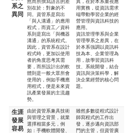
然而所撰寫語言的差
異，在於本系重視應
系之
別在於：對象的不
用實務，從資訊需求
異同
同。資管系是寫出
端帶動學習企業的經
「與人溝通」的應用
營管理與資訊科技的
程式，而資工／資科
應用。
系則是寫出「與機器
資訊管理學系與企業
溝通」的系統程式。
管理學系之差異，在
因此，資管系在設計
於本系強調以資訊科
程式時，更加以使用
技為本、企業管理為
者的角度思考其需
用，故學習資訊科
要，而所設計出的軟
技、系統開發，結合
體則是一般大眾所會
資訊與決策科學，解
使用的，例如手機應
決企業經營的核心問
用程式，便是未來資
題。
訊產業發展的主流趨
勢。
由於資管系兼具技術
雖然多數從程式設計
生涯
與管理之背景，就業
師寫程式的工作出
發展
選擇相當多元，例
發，逐步邁向資訊部
容易
如：手機軟體開發、
門的主管，但資管廣