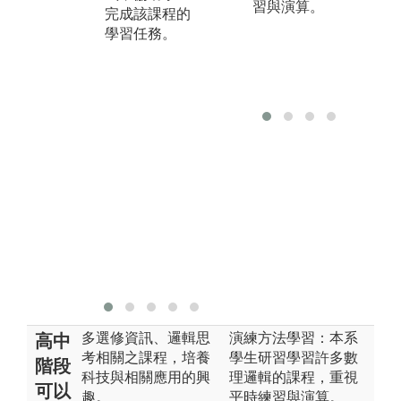
心
協助釐清相關
習與演算。
完成該課程的
題
實作範例。
學習任務。
盪
型
回
正
者
體
多選修資訊、邏輯思
演練方法學習：本系
高中
考相關之課程，培養
學生研習學習許多數
階段
科技與相關應用的興
理邏輯的課程，重視
可以
趣。
平時練習與演算。