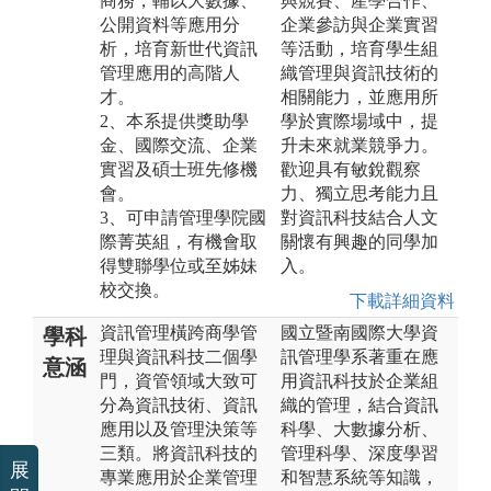
商務，輔以大數據、
與競賽、產學合作、
公開資料等應用分
企業參訪與企業實習
析，培育新世代資訊
等活動，培育學生組
管理應用的高階人
織管理與資訊技術的
才。
相關能力，並應用所
2、本系提供獎助學
學於實際場域中，提
金、國際交流、企業
升未來就業競爭力。
實習及碩士班先修機
歡迎具有敏銳觀察
會。
力、獨立思考能力且
3、可申請管理學院國
對資訊科技結合人文
際菁英組，有機會取
關懷有興趣的同學加
得雙聯學位或至姊妹
入。
校交換。
下載詳細資料
資訊管理橫跨商學管
國立暨南國際大學資
學科
理與資訊科技二個學
訊管理學系著重在應
意涵
門，資管領域大致可
用資訊科技於企業組
分為資訊技術、資訊
織的管理，結合資訊
應用以及管理決策等
科學、大數據分析、
三類。將資訊科技的
管理科學、深度學習
展
專業應用於企業管理
和智慧系統等知識，