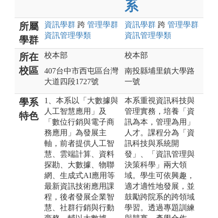
系
資訊
學群
跨
管理
學群
資訊
學群
跨
管理
學群
所屬
資訊管理
學類
資訊管理
學類
學群
校本部
校本部
所在
校區
407台中市西屯區台灣
南投縣埔里鎮大學路
大道四段1727號
一號
1、本系以「大數據與
本系重視資訊科技與
學系
人工智慧應用」及
管理實務，培養「資
特色
「數位行銷與電子商
訊為本，管理為用」
務應用」為發展主
人才。課程分為「資
軸，前者提供人工智
訊科技與系統開
慧、雲端計算、資料
發」、「資訊管理與
探勘、大數據、物聯
決策科學」兩大領
網、生成式AI應用等
域。學生可依興趣，
最新資訊技術應用課
適才適性地發展，並
程，後者發展企業智
鼓勵跨院系的跨領域
慧、社群行銷與行動
學習。透過專題訓練