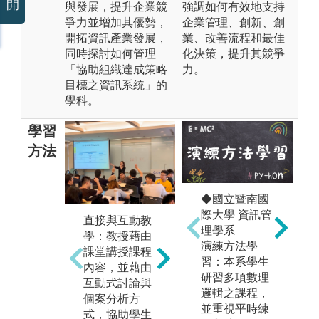
開
與發展，提升企業競
強調如何有效地支持
爭力並增加其優勢，
企業管理、創新、創
開拓資訊產業發展，
業、改善流程和最佳
同時探討如何管理
化決策，提升其競爭
「協助組織達成策略
力。
目標之資訊系統」的
學科。
學習
方法
實驗實作：安
◆國立暨南國
設
排資訊機房實
際大學 資訊管
直接與互動教
程
務操作與程式
理學系
學：教授藉由
考
設計訓練課
演練方法學
課堂講授課程
以
程，由助教與
習：本系學生
內容，並藉由
考
學長姊們帶領
研習多項數理
互動式討論與
在
同學實踐課堂
邏輯之課程，
個案分析方
思
講授理論，並
並重視平時練
式，協助學生