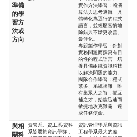
準備
實作方法學習：將演
算法與思考邏輯，具
的學
體轉化為逐行的程式
習方
語言，並經歷審慎地
法或
除錯與不斷更改善、
方向
最佳化。
專題製作學習：針對
實務問題而撰寫有目
的性的程式語言，培
養具備組織資訊科技
以解決問題的能力。
團隊合作學習：程式
繁多、系統複雜，唯
有集眾人之智，擷互
補之才，始能迅速而
敏捷地攻克難關，達
成任務使命。
資管系、資工系/資科
資訊管理學系與資訊
與相
系皆屬於資訊學群，
工程學系最大的差
關科