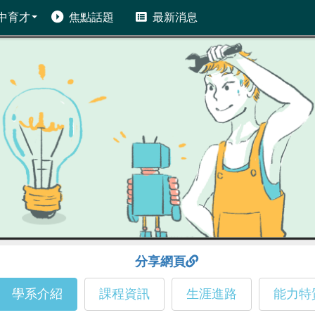
中育才
焦點話題
最新消息
分享網頁
學系介紹
課程資訊
生涯進路
能力特