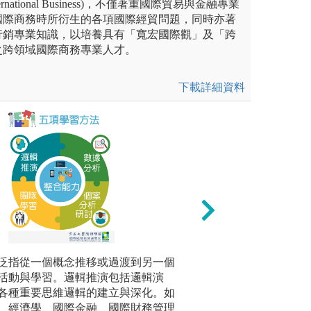
rnational Business)，不僅著重國際貿易與金融專業
國際商務時所衍生的各項國際經貿問題，同時亦著
行銷專業知識，以培養具有「寬宏國際觀」及「跨
之跨領域國際商務專業人才。
下載詳細資料
告討論：課程當中會採用管理
泛指從一個概念推移或過渡到另一個
腦力激盪、創意思
團隊學習
商業評論)，從各個角度系統地
活動與學習。邏輯推演包括邏輯演
精神，用創意工坊
的互相學
組織的營運進行分析。訓練學
各種重要思維邏輯的建立與深化。如
維，過程中採小組
促進學生
案競賽，透過競賽活動，訓練
、經濟學、國際金融、國際財務管理
程教具材料，讓同
作，創造