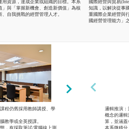
運用資源，達成企業或組織的目標。本系
國際經營與貿易(Inte
值」與「掌握新機會、創造新價值」為核
知識，以解決從事
新、自我挑戰的經營管理人才。
重國際企業經營與
國經營管理能力」
課程仍舊採用教師講授、學
個案研討、團體報
邏輯推演：
實務個案(如:哈佛
概念的邏輯
腦教學或全英授課。
和戰略性地對企業
算，並涵蓋
態，有採取筆試/電腦線上測
生參加跨校管理個
本系微積分