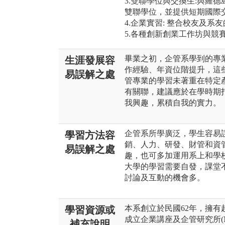
3.雙聯學位與交換生:與羅
雙聯學位，並提供短期國際
4.企業實習: 整合校友及系
5.各種創新創業工作坊與競
畢業之初，企管系學到的專
生涯發展容
作經驗、年資位階提升，這
易誤解之處
管專業的學習未著重在特定
有關聯，建議應於在學時期
我興趣，累積自我的實力。
企管系所學廣泛，學生容易
學習方法容
銷、人力、研發、財管和資
易誤解之處
趣，也可多加運用系上和學
大學的學習需要自發，課堂
討論及互動的機會多。
本系創立於民國62年，擁有超
學習資源或
成立企業講座及企管研究所(
補充說明