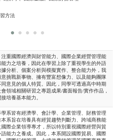
的能力，培養與他人協調溝通
性。
理、行銷
合作的精神。
學習方法
圖解:創業組課程
圖解:國際
18中區個案競賽勇奪佳績
踐
學系提供
版權:東海企業管
，注重國際經濟與財管能力、國際企業經營管理能
籌能力之培養，因此在學習上除了重視學生的外語
數據分析、個案分析與模擬實作、整合能力外，我
願意挑戰新事物、擁有豐富想像力、以及能夠團隊
不同意見的個人特質。因此，同學可透過高中時期
會領域相關研習之專題成果/書面報告/實作作品，
間接培養基本能力。
等學系皆有經濟學、會計學、企業管理、財務管理
惟本系旨在培養具有經貿趨勢判斷力、跨域商務能
之國際企業領導專才，所以特別重視國際經營與貿
外語能力之養成。因此，本系開設國際貿易、國際