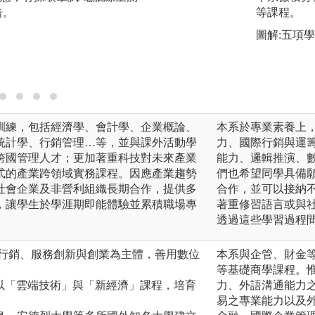
告。
個人獨立思考分析
等課程。
的能力，提昇團隊
圖解:五項
圖解:學生參加20
版權:東海企業管理
訓練，包括經濟學、會計學、企業概論、
本系於專業素養上
統計學、行銷管理…等，並與課外活動學
力、國際行銷與運
跨國管理人才；更加著重科技對未來產業
能力、邏輯推演、
式的產業跨領域實務課程。因應產業趨勢
們也希望同學具備
社會企業及非營利組織長期合作，提供多
合作，並可以接納
，讓學生於學涯期即能體驗並累積職場專
著重修習語言或與社
透過這些學習過程
數位行銷、服務創新與創業為主體，善用數位
本系與企管、財金
等基礎商學課程。
，以「雲端技術」與「新經濟」課程，培育
力、外語溝通能力
易之專業能力以及