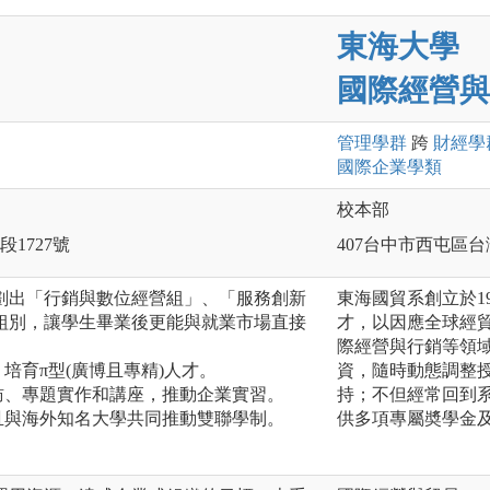
東海大學
國際經營與
管理
學群
跨
財經
學
國際企業
學類
校本部
1727號
407台中市西屯區台
劃出「行銷與數位經營組」、「服務創新
東海國貿系創立於1
組別，讓學生畢業後更能與就業市場直接
才，以因應全球經
際經營與行銷等領
培育π型(廣博且專精)人才。
資，隨時動態調整授
訪、專題實作和講座，推動企業實習。
持；不但經常回到
且與海外知名大學共同推動雙聯學制。
供多項專屬奬學金