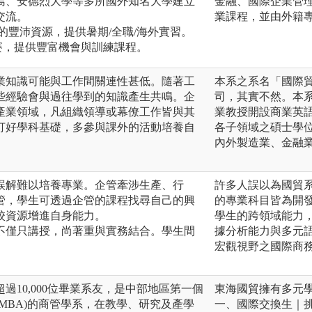
德島、安德烈大學等多所國外知名大學建立
金融、國際企業管
交流。
業課程，並由外籍
友的豐沛資源，提供暑期/全職/海外實習。
賽，提供豐富機會與訓練課程。
業知識可能與工作間關連性甚低。隨著工
本系之系名「國際
些經驗會與過往學到的知識產生共鳴。企
司，其實不然。本
產業領域，凡組織領導或幕僚工作皆與其
業教授開設商業英
打好學科基礎，多參與課外的活動培養自
各子領域之碩士學
內外製造業、金融
誤解難以培養專業。企管牽涉生產、行
許多人誤以為國貿
管，學生可透過企管的課程找尋自己的興
的專業科目皆為開
校資源增進自身能力。
學生的跨領域能力
不僅只講授，尚著重與實務結合。學生間
據分析能力與多元
宏觀視野之國際商
過10,000位畢業系友，是中部地區第一個
東海國貿擁有多元
MBA)的商管學系，在教學、研究及產學
一、國際交換生｜