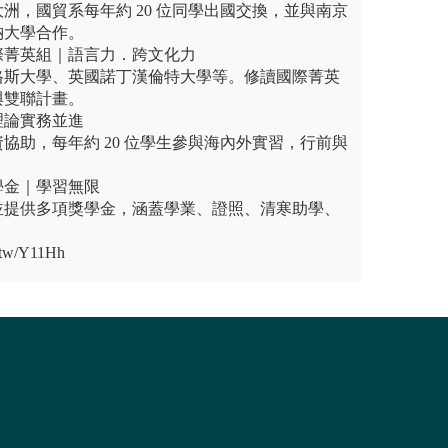
洲，國貿系每年約 20 位同學出國交換，並與南京
納大學合作。
際菁英組｜語言力．跨文化力
格斯大學、英國諾丁漢倫特大學等。修讀國際菁英
與雙聯計畫。
理論實務並進
協助，每年約 20 位學生參與海內外實習，行前與
學金｜學習無限
並提供多項獎學金，涵蓋學業、證照、清寒助學、
.tw/Y11Hh