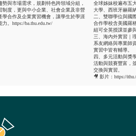
趨勢與市場需求，規劃特色跨領域分組，
全球姊妹校遍布五大
習制度，更與中小企業、社會企業及非營
大學、西班牙赫羅
產學合作及企業實習機會，讓學生於學涯
二、雙聯學位與國
s://ba.thu.edu.tw/
合作學校含美國羅
組可全英授課並參
三、海內外實習｜
系友網絡與專業師資
實習中皆有輔導。
四、多元活動與獎
活動與競賽豐富，
交換與實習。
🎥 影片：https://ithu