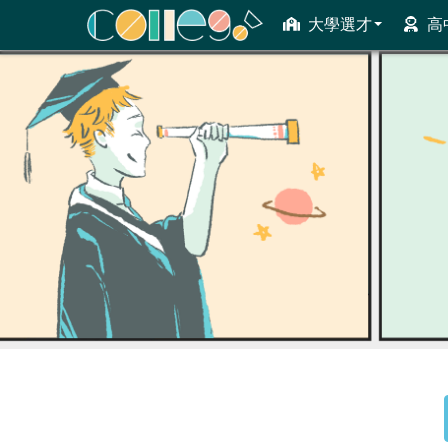
大學選才
高
ColleGo! 大學選才與高中育才輔助系統