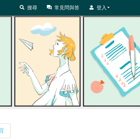
搜尋
常見問與答
登入
質