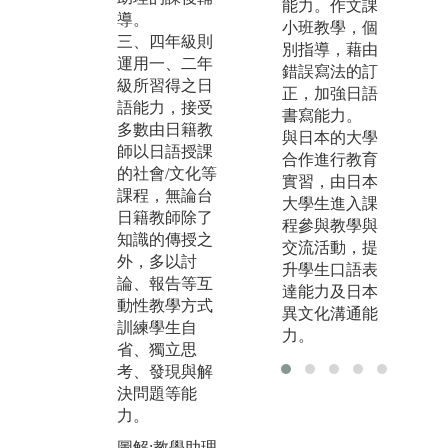
能力。作文課
定學生需自我
導。
協
小班教學，個
達成之目標，
三、四年級則
目
別指導，藉由
由教師引導學
運用一、二年
動
錯誤寫法的訂
生學習運用各
級所習得之日
區
正，加強日語
種資源來解決
語能力，接受
「
書寫能力。
問題，並達成
多數由日籍教
營
與日本的大學
預設之學習目
師以日語授課
誌
合作進行教育
標。
的社會/文化等
(
實習，由日本
課程，無論台
誌
大學生進入課
圖解:分組討論
日籍教師除了
實
程參與教學與
時間
知識的傳授之
交流活動，提
圖
版權:本系提供
外，多以討
升學生口語表
營
論、報告等互
達能力及日本
版
動性教學方式
異文化溝通能
提
訓練學生自
力。
省、獨立思
考、發現與解
決問題等能
力。
圖解:教學助理