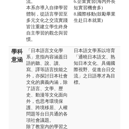
流。
6.企業實習(海內外長
本系亦導入自律學習
短實習機會多)
體制，從語言學習至
8.國際移動(鼓勵畢業
多元文化之交流實踐
生赴日本就業)
皆注重建立學生終身
自主學習的觀念與習
慣。
「日本語言文化學
日本語文學系以培育
學科
系」意指內容涵蓋日
「通曉日本語文、熟
意涵
語的聽、說、讀、
知日本文化、具備國
寫、譯等語言技能之
際視野、促進台日交
外，亦探討日本社會
流」之日語專才為目
文化的廣義內涵，除
標。
了語言、文學、歷
史、動漫等文化面向
外，也思考環境保
護、跨境移居、人權
問題等台日共通的各
項社會議題。
除了教室內的學習之