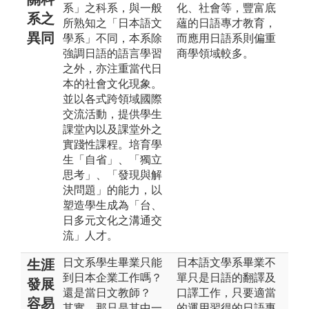
系」之科系，與一般
化、社會等，豐富底
系之
所熟知之「日本語文
蘊的日語專才教育，
異同
學系」不同，本系除
而應用日語系則偏重
強調日語的語言學習
商學領域較多。
之外，亦注重當代日
本的社會文化現象。
並以各式跨領域國際
交流活動，提供學生
課堂內以及課堂外之
實踐性課程。培育學
生「自省」、「獨立
思考」、「發現與解
決問題」的能力，以
塑造學生成為「台、
日多元文化之溝通交
流」人才。
日文系學生畢業只能
日本語文學系畢業不
生涯
到日本企業工作嗎？
單只是日語的翻譯及
發展
還是當日文教師？
口譯工作，只要適當
容易
其實，那只是其中一
的運用習得的日語專