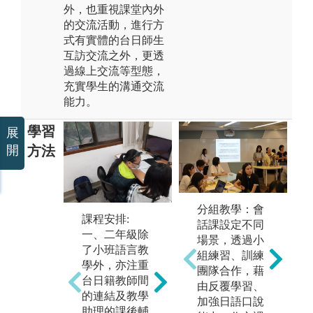
外，也重視課堂內外
的交流活動，進行方
式有實體的台日師生
互訪交流之外，更透
過線上交流等型態，
充實學生的溝通交流
能力。
學習
展
方法
開
分組教學：會
自律學習:
課程安排:
實
話課設定不同
一、二年級時
一、二年級除
透
場景，透過小
就積極導入自
了小班語言教
等
組練習、訓練
律學習體制，
學外，亦注重
訪
團隊合作，藉
搭配必修課
台日籍教師間
練
由反覆學習、
程，以作業、
的連結及教學
解
加強日語口說
報告等方式設
助理的課後輔
信