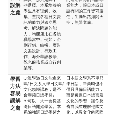
誤解
些選擇。本系培養的
業能力，跟日本或日
學生具有理解、收
語有關的工作皆可勝
之處
集、查詢各種日文資
任，生涯出路海闊天
訊的能力與獨立思
空，無限寬廣。
考、解決問題的能
力，均能運用在各類
職場當中。例如：企
劃行銷、編輯、廣告
文案設計、行政工
作、海外華語教學、
觀光服務業或自行創
業等。
Q:沒學過日文能進來
日本語文學系不單只
學習
嗎?日文系只學日文嗎?
學日語，畢業時也不
方法
文化領域課程，是否
僅只具備日語能力，
容易
會壓縮日語學習?
而是透過日本語言及
誤解
A:可以，大一會從基
文化的學習，讓你反
礎日語開始學習。本
省自我並理解他國文
之處
系除強調日語學習之
化，以異文化的國際