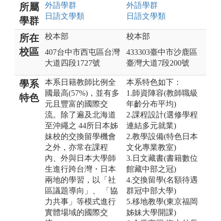
外語
學群
外語
學群
所屬
日語文
學類
日語文
學類
學群
校本部
校本部
所在
校區
407台中市西屯區台灣
433303臺中市沙鹿區
大道四段1727號
臺灣大道7段200號
本系日籍教師比例全
本系特色如下：
學系
國最高(57%)，並有多
1.師資陣容(教師職級
特色
元且豐富的國際交
年齡分布平均)
流。除了遍及北海道
2.課程設計(選修學程
至沖繩之 44所日本姊
連結多元就業)
妹校的交換留學機會
2.教學設備(特色日本
之外，亦常在課程
文化專業教室)
內、外與日本大學師
3.日文藏書(書籍數位
生進行跨台灣・日本
館藏中部之冠)
兩地的學習，以「社
4.交換留學(名額待遇
區議題導向」、 「協
群冠中部大學)
力共事」等模式進行
5.移地教學(東京福岡
實體場域的國際交
姊妹大學開課)