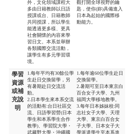
外，文化領域課程大
觀打開全球視野的鑰
多由日籍教師以日語
匙，使你(妳)具備進入
授課或台、日籍教師
日本為起始的國際移
共同授課，所以學生
動能力。
能透過更多樣、更具
社會關懷的內容來學
習日文。本系並舉辦
各類國際交流活動，
讓學生有多元學習環
境。
1.每年平均有30餘位學
1.每年逾60位學生赴日
學習
生赴日交換留學，另
交換留學。
資源
有暑期赴日交流活
2.暑期可至日本東京白
或補
動。
百合女子大學、九州
充說
2.日本學生來本系交流
福岡大學移地教學。
的活動有:台日社區交
3.每年日本姊妹校:同
明
流、日語學習營(日本
志社女子大學、天理
學生和本系學生合作
大學、東京白百合女
教學)、學習院大學・
子大學、日本女子大
武藏野大學・沖繩國
學派遣學生至本系進