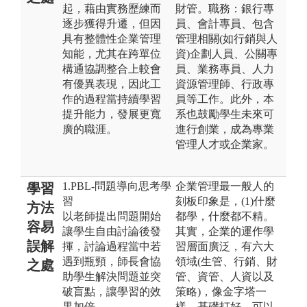
起，藉由實務歷練而
財管。職務：銀行專
逐步獲得升遷，但因
員、會計專員、包含
具有整體性企業管理
管理相關(如行銷與人
知能，尤其在跨單位
資)企劃人員、公關專
構通協調整合上較會
員、業務專員、人力
有優異表現，因此工
資源管理師、行政專
作的過程當持續學習
員等工作。此外，本
提升能力，發展更寬
系也鼓勵學生未來可
廣的職涯。
進行創業，成為專業
管理人才或企業家。
1.PBL-問題導向思考學
企業管理最一般人的
學習
習
刻板印象是，(1)什麼
方法
以老師提出問題開始
都學，什麼都不精。
容易
讓學生自由討論後發
其實，企業的運作學
誤解
揮，討論過程當中若
習層面廣泛，有六大
遇到瓶頸，師長會協
領域(生管、行銷、財
之處
助學生解決問題並突
管、資管、人資以及
破盲點，讓學習的效
策略)，像金字塔一
果加倍。
樣，基礎打好，可以