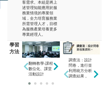
客需求。本組是將上
述管理知能應用於服
務業情境的專業領
域，全力培育服務業
所需管理人才，目標
為服務產業培養更多
專業經理人。
學習
方法
調查法：設計
翻轉教學-課程
實
PBL-問題導向
問卷，進行並
數位化、課堂
參
思考學習
利用統方分析
活動設計
案
調查結果 。