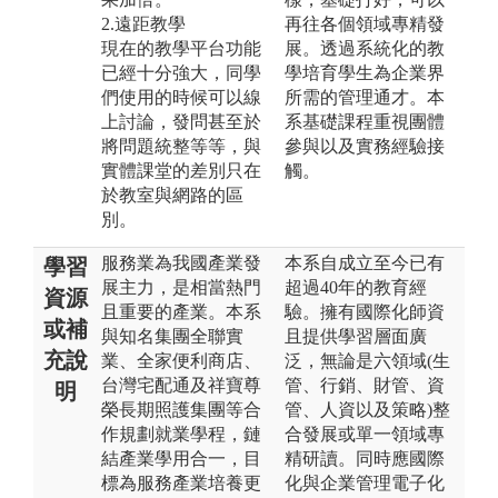
2.遠距教學
再往各個領域專精發
現在的教學平台功能
展。透過系統化的教
已經十分強大，同學
學培育學生為企業界
們使用的時候可以線
所需的管理通才。本
上討論，發問甚至於
系基礎課程重視團體
將問題統整等等，與
參與以及實務經驗接
實體課堂的差別只在
觸。
於教室與網路的區
別。
服務業為我國產業發
本系自成立至今已有
學習
展主力，是相當熱門
超過40年的教育經
資源
且重要的產業。本系
驗。擁有國際化師資
或補
與知名集團全聯實
且提供學習層面廣
充說
業、全家便利商店、
泛，無論是六領域(生
台灣宅配通及祥寶尊
管、行銷、財管、資
明
榮長期照護集團等合
管、人資以及策略)整
作規劃就業學程，鏈
合發展或單一領域專
結產業學用合一，目
精研讀。同時應國際
標為服務產業培養更
化與企業管理電子化