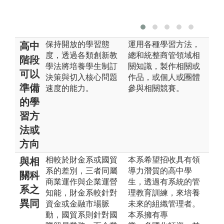
保持開放的學習態
運用各種學習方法，
高中
度，透過各類創新教
總和統整商管領域相
階段
學法將培養學生制訂
關知識，製作相關或
可以
決策與切入核心問題
作品，或個人或團體
準備
速度的能力。
參與相關競賽。
的學
習方
法或
方向
相較於財金系或國貿
本系希望招收具有領
與相
系的差別，三者同屬
導力潛質的高中學
關科
商業運作與企業運營
生，透過有系統的管
系之
知能，財金系較針對
理教育訓練，來培養
異同
資金或金融市場脈
未來的組織管理者。
動，國貿系則針對國
本系擁有專