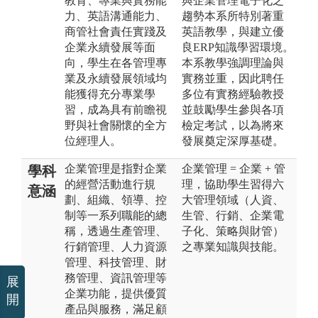
教育、專業與實務能
與企業管理電子化之
力、英語溝通能力、
趨勢本系所特別著重
商管社會責任實踐及
英語教學，與建立優
企業永續發展等面
良ERP知識學習環境。
向，學生在各管理專
本系教學強調理論與
業及永續發展領域均
實務並重，因此聘任
能獲得充分專業學
多位有實務經驗教授
習，成為具有前瞻視
並鼓勵學生參與各項
野與社會關懷的全方
檢定考試，以為將來
位經理人。
發展奠定深厚基礎。
企業管理是指對企業
企業管理 = 企業 + 管
學科
的經營活動進行規
理，協助學生習得六
意涵
劃、組織、領導、控
大管理領域（人資、
制等一系列職能的總
生管、行銷、企業電
稱，透過生產管理、
子化、策略與財管）
行銷管理、人力資源
之專業知識與技能。
管理、科技管理、財
務管理、資訊管理等
展
企業功能，提供優質
開
產品與服務，滿足顧