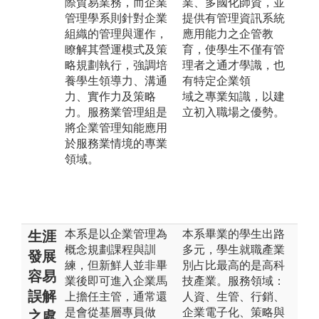
際貿易業務，而企業
業、多國化師資，並
管理學系則針對企業
提供有管理資訊系統
組織的管理與運作，
應用能力之企管教
瞭解其營運模式及策
育，使學生不僅有管
略規劃執行，強調培
理者之通才學識，也
養學生領導力、溝通
有特定企業領
力、實作力及策略
域之專業知識，以建
力。服務業管理組是
立初入職場之優勢。
將企業管理知能應用
於服務業情境的專業
領域。
本系是以企業管理為
本系畢業的學生出路
生涯
概念規劃課程與訓
多元，學生就職產業
發展
練，但新鮮人並非畢
別占比最高的是高科
容易
業後即可進入企業馬
技產業。服務領域：
誤解
上擔任主管，通常還
人資、生管、行銷、
是會從基層專員做
企業電子化、策略與
之處