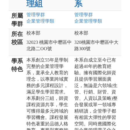
理組
系
管理
學群
管理
學群
所屬
企業管理
學類
企業管理
學類
學群
校本部
校本部
所在
校區
32023 桃園市中壢區中
320桃園市中壢區中大
北路二OO號
路300號
本系創立55年是學制
本系自成立至今已有
學系
完整的企業管理學
超過40年的教育經
特色
系，稟承全人教育的
驗。擁有國際化師資
理念，以專業跨域實
且提供學習層面廣
務的多元課程設計，
泛，無論是六領域(生
滿足學生學習需求。
管、行銷、財管、資
本系劃分三組，師資
管、人資以及策略)整
課程資源共享，學生
合發展或單一領域專
可獲得最多元跨域的
精研讀，企管學子都
學習機會。課程發展
有相當大彈性的學習
特色著重於品德人格
空間。同時應國際化