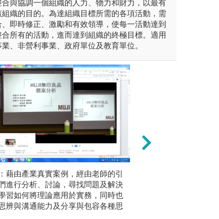
整合與協調一個組織的人力、物力和財力，以最有
該組織的目的。為達組織目標所需的各項活動，需
合、即時修正、激勵和有效領導，使每一活動達到
整合所有的活動，進而達到組織的終極目標。適用
事業、非營利事業、政府單位及教育單位。
實作教學-實際參
學習
：藉由產業真實案例，經由老師的引
競賽模擬
們進行分析、討論，尋找問題及解決
擬訂企劃
學習如何將理論應用於實務，同時也
良性競爭
思辨與溝通能力及分享與包容各種思
激盪、互