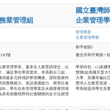
國立臺灣師
務業管理組
企業管理學
管理
學群
企業管理
學類
和平校區I
二OO號
臺北市和平東路一段
的企業管理學系，稟承全人教育的理念，以
學系特色：(1)多國
計，滿足學生學習需求。本系劃分三組，
雙聯(如美國天普大
獲得最多元跨域的學習機會。課程發展特
大學、英屬哥倫比亞
業與實務能力、英語溝通能力、商管社會
豐沛人文教育資源，
面向，學生在各管理專業及永續發展領域
學系統提供學生至
為具有前瞻視野與社會關懷的全方位經理