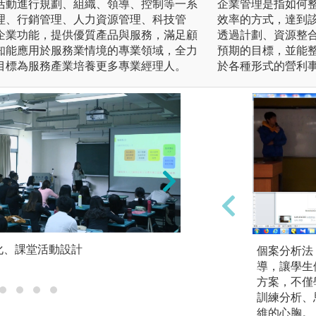
活動進行規劃、組織、領導、控制等一系
企業管理是指如何
理、行銷管理、人力資源管理、科技管
效率的方式，達到
企業功能，提供優質產品與服務，滿足顧
透過計劃、資源整
知能應用於服務業情境的專業領域，全力
預期的目標，並能
目標為服務產業培養更多專業經理人。
於各種形式的營利
化、課堂活動設計
PBL-問題導向思考
個案分析法
導，讓學生
方案，不僅
訓練分析、
維的心胸。