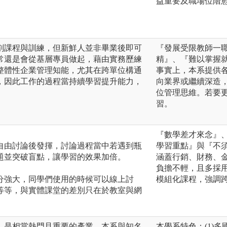
益重要及職場位階
劃課程與訓練，但新鮮人並非畢業後即可
『發展受限教師一
常還是會從基層專員做起，藉由實務歷練
精』、『難以掌握
整體性企業管理知能，尤其在跨單位構通
事實上，本系提供
，因此工作的過程當持續學習提升能力，
向業界或繼續深造
位管理思維。若要
習。
『數學差才來念』
自由討論後發揮，討論過程當中若遇到瓶
學習重點』與『不
題並突破盲點，讓學習的效果加倍。
涵蓋行銷、財務、
負擔不輕，且多採
分強大，同學們使用的時候可以線上討
模組化課程，強調跨
等等，與實體課堂的差別只在於教室與網
，是相當熱門且重要的產業。本系與知名
本學系特色：(1)多