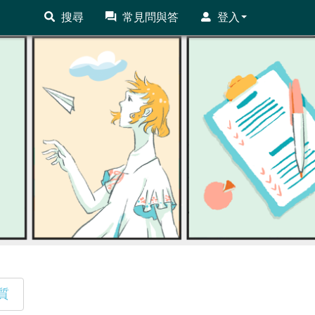
搜尋
常見問與答
登入
質