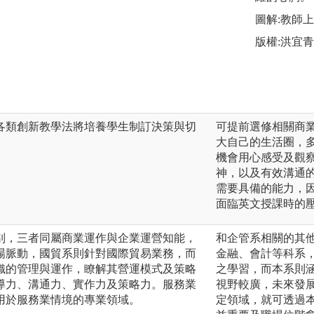
圖解:教師
版權:洪宜
各類創新教學法將培養學生制訂決策與切
可提前選修相關商
大自己的生活圈，
機會用心感受及觀
神，以及有效溝通
需要具備的能力，
面臨英文授課時的
別，三者同屬商業運作與企業運營知能，
和企管系相關的其
場脈動，國貿系則針對國際貿易業務，而
金融、會計等科系
織的管理與運作，瞭解其營運模式及策略
之學習，而本系則
導力、溝通力、實作力及策略力。服務業
視野較廣，未來發
用於服務業情境的專業領域。
定領域，就可透過