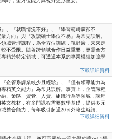
愈高時，全方位能力與視野更形重要。
職』、『就職情況不好』、『學習範疇廣卻不
就業方向』與『攻讀碩士學位不易』為常見誤解。
各領域管理課程，為全方位訓練，視野廣，未來走
，較不受限。隨著跨領域合作日益重要，更需全方
更專精於特定領域，可透過本系的專業模組加強學
下載詳細資料
、『企管系課業較少且輕鬆』、『僅有領導能力為
須專精英文能力』為常見誤解。事實上，企管課程
金融、策略、資管、人資、組織行為等領域，課程
用英文教材，有多門課程需要數學基礎，提供多元
域整合能力，每年吸引超過20％外籍生就讀。
下載詳細資料
國學生合班上課，並可至國外一流大學攻讀3+1.5學