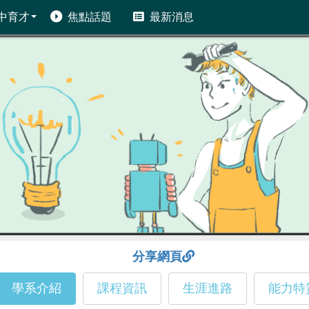
中育才
焦點話題
最新消息
分享網頁
學系介紹
課程資訊
生涯進路
能力特