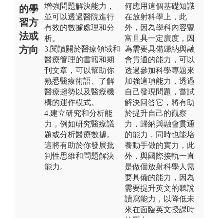
增強問題解決能力，
何應用這個基礎知識
的學
並可以透過醫院進行
在放射科學上，此
習方
有效的數據處理和分
外，因為學科內容豐
法或
析。
富且具一定廣度，因
方向
3.閱讀關於醫療領域和
為需要具備歸納與融
醫療管理的書籍和期
會貫通的能力，可以
刊文章，可以幫助你
透過參加科學專題來
熟悉醫療術語、了解
加強這項能力，透過
醫療趨勢以及醫療機
自己發現問題，嘗試
構的運作模式。
解決回答它，將有助
4.建立研究和分析能
於提升自己的觀察
力，例如研究醫療議
力，歸納與融會貫通
題或分析醫療數據。
的能力，同時也能培
這將有助於你發展批
養動手做的實力，此
判性思維和問題解決
外，與國際接軌一直
能力。
是做個放射科學人需
要具備的能力，因為
需要提升英文的聽說
讀寫能力，以降低未
來在面臨英文授課時