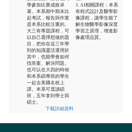
學參加比賽成效卓
3. AI相關課程：本系
著。本系期中期末比
有程式設計及醫學影
起考試，報告與作業
像課程，讓學生能了
是本系比較注重的。
解生物醫學影像深度
大三有專題課程，可
學習之原理，增進影
以自己選擇想做的題
像處理品質。
目，把你在這三年學
到的知識靈活運用於
其中，也能學會如何
找答案、解決問題。
也可以在大四的時候
和本系碩專班的學生
一起去美國名校上
課。本系可逕讀碩
班，五年拿到學士與
碩士。
下載詳細資料