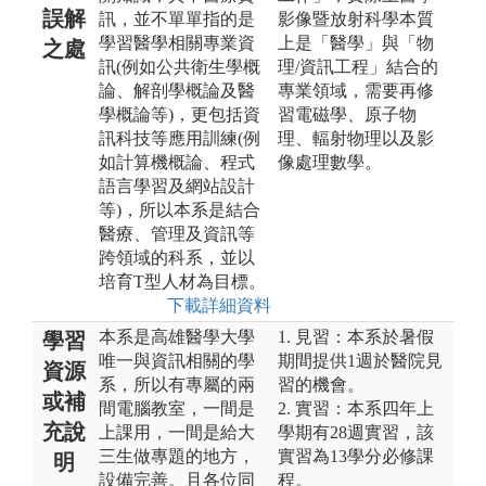
誤解
訊，並不單單指的是
影像暨放射科學本質
學習醫學相關專業資
上是「醫學」與「物
之處
訊(例如公共衛生學概
理/資訊工程」結合的
論、解剖學概論及醫
專業領域，需要再修
學概論等)，更包括資
習電磁學、原子物
訊科技等應用訓練(例
理、輻射物理以及影
如計算機概論、程式
像處理數學。
語言學習及網站設計
等)，所以本系是結合
醫療、管理及資訊等
跨領域的科系，並以
培育T型人材為目標。
下載詳細資料
本系是高雄醫學大學
1. 見習：本系於暑假
學習
唯一與資訊相關的學
期間提供1週於醫院見
資源
系，所以有專屬的兩
習的機會。
或補
間電腦教室，一間是
2. 實習：本系四年上
充說
上課用，一間是給大
學期有28週實習，該
三生做專題的地方，
實習為13學分必修課
明
設備完善。且各位同
程。