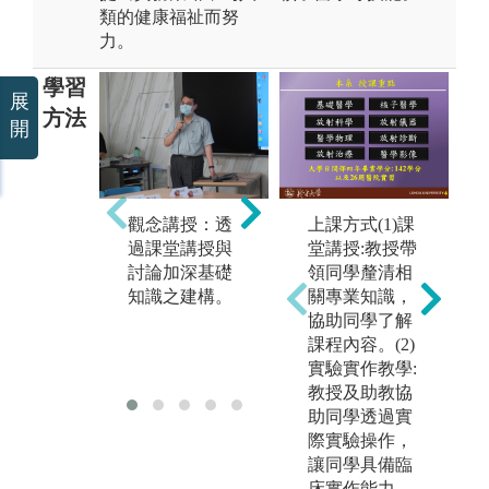
類的健康福祉而努
力。
學習
展
方法
開
問
觀念講授：透
上課方式(1)課
數據整合：運
對
過課堂講授與
堂講授:教授帶
用程式或統計
需
討論加深基礎
領同學釐清相
工具分析進行
分
知識之建構。
關專業知識，
資料擷取、比
通
協助同學了解
較與運用。
合
課程內容。(2)
的
實驗實作教學:
教授及助教協
助同學透過實
際實驗操作，
讓同學具備臨
床實作能力。