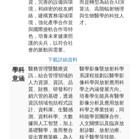
資，完善的設備與環
而是轉型為結合AI演
境，和綿密的校友網
算法、高階輻射物理
絡，建構實務場域環
與生物醫學的科技人
境，強化產學合作並
才。
與國際接軌合作等特
色，培養未來健康照
護的尖兵，以符合社
會的脈動與需要。
下載詳細資料
醫務管理暨醫療資
醫學影像暨放射科學
學科
訊，結合管理領域的
系課程規劃以醫學影
意涵
人力資源、資訊、品
像科學與放射應用科
質、財務、研發和行
學之內涵發展方向。
銷六管的基礎，透過
培養學生能具有醫學
資訊領域包括程式設
影像分析及應用放射
計、資料庫、生醫感
科學之專業技術，同
測、資料科學、大數
時能學習團隊合作、
據與人工智慧，加上
人文關懷以及臨床放
基礎醫學，進而整合
射診斷、放射治療、
提出實務策略，為人
核子醫學等技能。