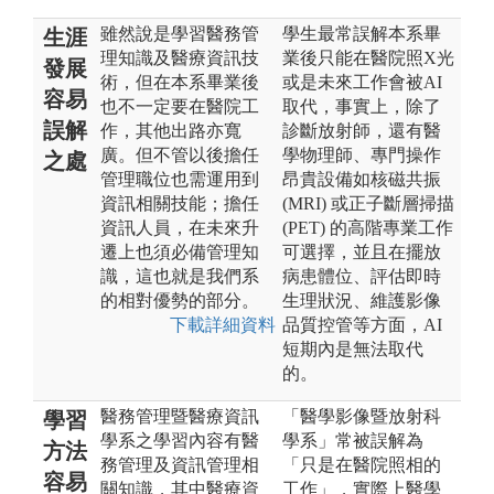
雖然說是學習醫務管
學生最常誤解本系畢
生涯
理知識及醫療資訊技
業後只能在醫院照X光
發展
術，但在本系畢業後
或是未來工作會被AI
容易
也不一定要在醫院工
取代，事實上，除了
誤解
作，其他出路亦寬
診斷放射師，還有醫
廣。但不管以後擔任
學物理師、專門操作
之處
管理職位也需運用到
昂貴設備如核磁共振
資訊相關技能；擔任
(MRI) 或正子斷層掃描
資訊人員，在未來升
(PET) 的高階專業工作
遷上也須必備管理知
可選擇，並且在擺放
識，這也就是我們系
病患體位、評估即時
的相對優勢的部分。
生理狀況、維護影像
下載詳細資料
品質控管等方面，AI
短期內是無法取代
的。
醫務管理暨醫療資訊
「醫學影像暨放射科
學習
學系之學習內容有醫
學系」常被誤解為
方法
務管理及資訊管理相
「只是在醫院照相的
容易
關知識，其中醫療資
工作」，實際上醫學