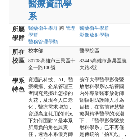
醫療資訊學
系
醫藥衛生
學群
跨
管理
醫藥衛生
學群
所屬
學群
影像放射
學類
學群
醫務管理
學類
校本部
醫學院區
所在
校區
80708高雄市三民區十
82445高雄市燕巢區義
全一路100號
大路8號
資通訊科技、AI、醫
義守大學醫學影像暨
學系
療機搆、企業管理三
放射科學系以培養國
特色
者間究竟擦出怎樣的
內外專業醫事放射師
火花，及現今人口老
暨輻射防護師人才為
化，醫療需求增加，
目標，在當前智慧醫
資源高度耗用的情況
療與精準醫學的浪潮
下如何面對？是本系
下，「醫學影像暨放
所肩負的角色與責
射科學系」已不再僅
任，透過本系優秀師
是傳統的「拍X光」，