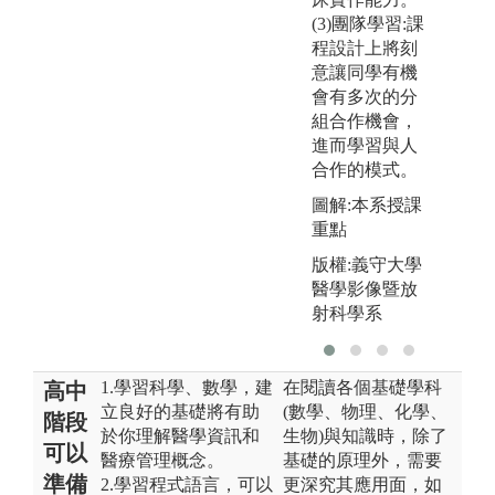
(3)團隊學習:課
程設計上將刻
意讓同學有機
會有多次的分
組合作機會，
進而學習與人
合作的模式。
圖解:本系授課
重點
版權:義守大學
醫學影像暨放
射科學系
1.學習科學、數學，建
在閱讀各個基礎學科
高中
立良好的基礎將有助
(數學、物理、化學、
階段
於你理解醫學資訊和
生物)與知識時，除了
可以
醫療管理概念。
基礎的原理外，需要
準備
2.學習程式語言，可以
更深究其應用面，如