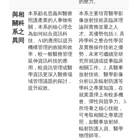
的壓力。
本系顧名思義和醫療
本系主要培育醫學影
與相
照護產業的人事物有
像放射技術及臨床理
關科
關，本系的核心理念
論與實務並重之人
系之
為如何結合資訊科
才。其優勢包括:1. 具
異同
技、AI的應用以提升
跨學科之整合性學習
機構管理的效能和效
及實務操作技術之優
率，較一般醫務管理
勢，未來可繼續至研
延伸資訊科技的應
究所就讀或從事臨床
用，較資訊管理或醫
相關工作。2. 具醫事
學資訊更深入醫療場
放射技術、醫學影像
域管理議題的探討，
分析以及輻射防護等
提升綜效。
學科之專業知識，在
就業選擇上有較多機
會、彈性與競爭力。3.
所培養之核心技能，
可考取相關之專業證
照，如醫事放射師、
輻射防護人員、醫學
物理師等。