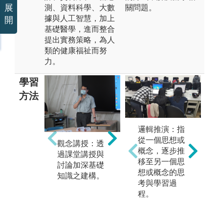
展
測、資料科學、大數
關問題。
據與人工智慧，加上
開
基礎醫學，進而整合
提出實務策略，為人
類的健康福祉而努
力。
學習
方法
邏輯推演：指
從一個思想或
問
觀念講授：透
概念，逐步推
數據整合：運
對
過課堂講授與
移至另一個思
用程式或統計
需
討論加深基礎
想或概念的思
工具分析進行
分
知識之建構。
考與學習過
資料擷取、比
通
程。
較與運用。
合
的