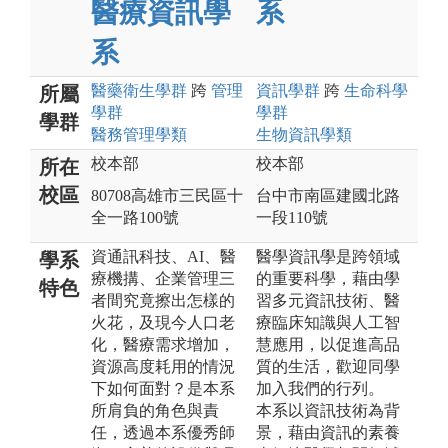
醫療資訊學
系
系
醫藥衛生
學群
跨
管理
資訊
學群
跨
生命科學
所屬
學群
學群
學群
醫務管理
學類
生物資訊
學類
校本部
校本部
所在
校區
80708高雄市三民區十
台中市南區建國北路
全一路100號
一段110號
資通訊科技、AI、醫
醫學資訊學是跨領域
學系
療機搆、企業管理三
的重要科學，藉由學
特色
者間究竟擦出怎樣的
習多元資訊技術、醫
火花，及現今人口老
療臨床知識與人工智
化，醫療需求增加，
慧應用，以促進高品
資源高度耗用的情況
質的生活，歡迎同學
下如何面對？是本系
加入我們的行列。
所肩負的角色與責
本系以資訊技術為背
任，透過本系優秀師
景，藉由資訊的素養