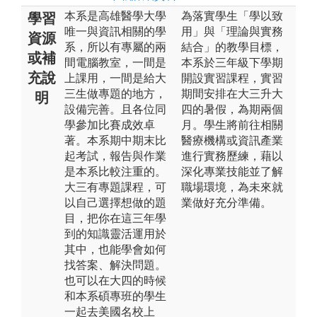
本系是高雄醫學大學
為落實學生「學以致
學習
唯一與資訊相關的學
用」與「理論與實務
資源
系，所以有專屬的兩
結合」的教學目標，
或補
間電腦教室，一間是
本系於三年級下學期
充說
上課用，一間是給大
開設實習課程，實習
三生做專題的地方，
期間安排在大三升大
明
設備完善。且各位同
四的暑假，為期兩個
學參加比賽成效卓
月。學生將前往相關
著。本系期中期末比
醫療機構或資訊產業
起考試，報告與作業
進行實務歷練，藉以
是本系比較注重的。
深化專業技能並了解
大三有專題課程，可
職場環境，為未來就
以自己選擇想做的題
業做好充分準備。
目，把你在這三年學
到的知識靈活運用於
其中，也能學會如何
找答案、解決問題。
也可以在大四的時候
和本系碩專班的學生
一起去美國名校上