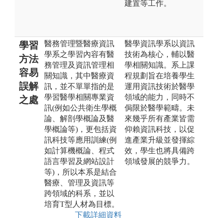
建置等工作。
醫務管理暨醫療資訊
醫學資訊學系以資訊
學習
學系之學習內容有醫
技術為核心，輔以醫
方法
務管理及資訊管理相
學相關知識。系上課
容易
關知識，其中醫療資
程規劃旨在培養學生
誤解
訊，並不單單指的是
運用資訊技術於醫學
學習醫學相關專業資
領域的能力，同時不
之處
訊(例如公共衛生學概
侷限於醫學範疇。未
論、解剖學概論及醫
來幾乎所有產業皆需
學概論等)，更包括資
仰賴資訊科技，以促
訊科技等應用訓練(例
進產業升級並發揮綜
如計算機概論、程式
效，學生也將具備跨
語言學習及網站設計
領域發展的競爭力。
等)，所以本系是結合
醫療、管理及資訊等
跨領域的科系，並以
培育T型人材為目標。
下載詳細資料