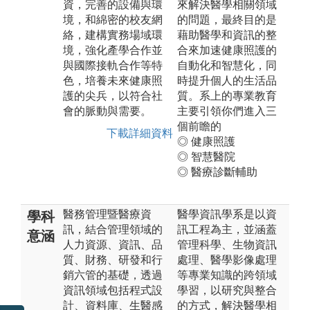
資，完善的設備與環
來解決醫學相關領域
境，和綿密的校友網
的問題，最終目的是
絡，建構實務場域環
藉助醫學和資訊的整
境，強化產學合作並
合來加速健康照護的
與國際接軌合作等特
自動化和智慧化，同
色，培養未來健康照
時提升個人的生活品
護的尖兵，以符合社
質。系上的專業教育
會的脈動與需要。
主要引領你們進入三
個前瞻的
下載詳細資料
◎ 健康照護
◎ 智慧醫院
◎ 醫療診斷輔助
醫務管理暨醫療資
醫學資訊學系是以資
學科
訊，結合管理領域的
訊工程為主，並涵蓋
意涵
人力資源、資訊、品
管理科學、生物資訊
質、財務、研發和行
處理、醫學影像處理
銷六管的基礎，透過
等專業知識的跨領域
資訊領域包括程式設
學習，以研究與整合
計、資料庫、生醫感
的方式，解決醫學相