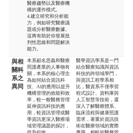
醫療趨勢以及醫療機
構的運作模式。
4.建立研究和分析能
力，例如研究醫療議
題或分析醫療數據。
這將有助於你發展批
判性思維和問題解決
能力。
本系顧名思義和醫療
醫學資訊學系是一門
與相
照護產業的人事物有
結合醫療知識與資訊
關科
關，本系的核心理念
科技的跨領域學門，
系之
為如何結合資訊科
與資訊工程學系相
異同
技、AI的應用以提升
比，醫資系不僅學習
機構管理的效能和效
程式設計、資料庫與
率，較一般醫務管理
人工智慧等技術，還
延伸資訊科技的應
深入了解醫療體系、
用，較資訊管理或醫
臨床流程與健康照護
學資訊更深入醫療場
需求，著重於資訊技
域管理議題的探討，
術在醫療領域的實際
提升綜效。
應用。相較於醫務管