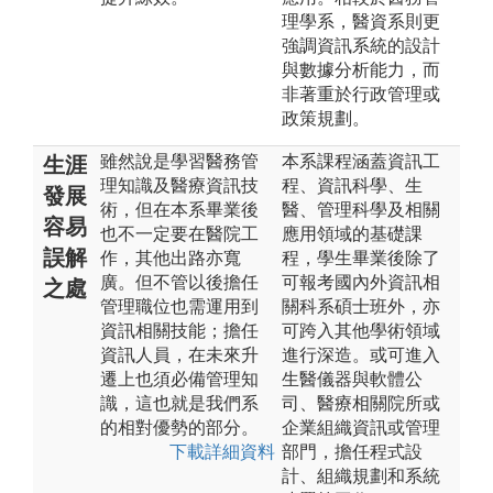
理學系，醫資系則更
強調資訊系統的設計
與數據分析能力，而
非著重於行政管理或
政策規劃。
雖然說是學習醫務管
本系課程涵蓋資訊工
生涯
理知識及醫療資訊技
程、資訊科學、生
發展
術，但在本系畢業後
醫、管理科學及相關
容易
也不一定要在醫院工
應用領域的基礎課
誤解
作，其他出路亦寬
程，學生畢業後除了
廣。但不管以後擔任
可報考國內外資訊相
之處
管理職位也需運用到
關科系碩士班外，亦
資訊相關技能；擔任
可跨入其他學術領域
資訊人員，在未來升
進行深造。或可進入
遷上也須必備管理知
生醫儀器與軟體公
識，這也就是我們系
司、醫療相關院所或
的相對優勢的部分。
企業組織資訊或管理
下載詳細資料
部門，擔任程式設
計、組織規劃和系統