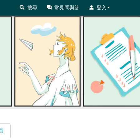
搜尋
常見問與答
登入
質