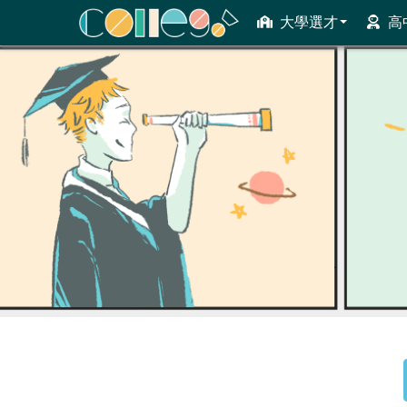
大學選才
高
ColleGo! 大學選才與高中育才輔助系統