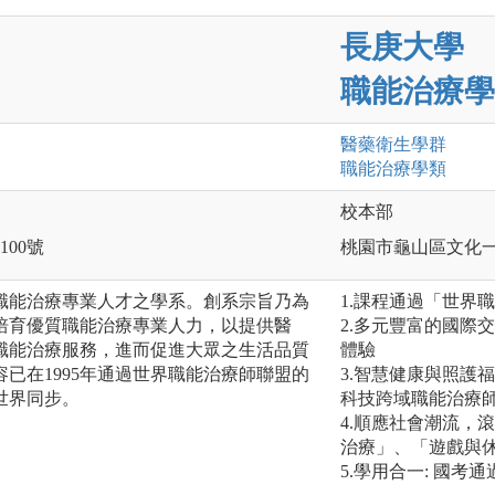
長庚大學
職能治療學
醫藥衛生
學群
職能治療
學類
校本部
100號
桃園市龜山區文化一
職能治療專業人才之學系。創系宗旨乃為
1.課程通過「世界
培育優質職能治療專業人力，以提供醫
2.多元豐富的國際
職能治療服務，進而促進大眾之生活品質
體驗
已在1995年通過世界職能治療師聯盟的
3.智慧健康與照護
世界同步。
科技跨域職能治療
4.順應社會潮流，
治療」、「遊戲與
5.學用合一: 國