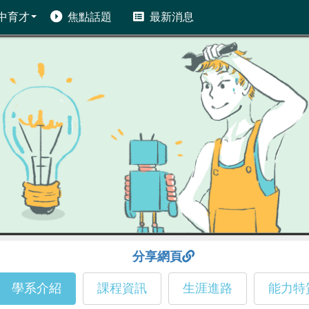
中育才
焦點話題
最新消息
分享網頁
學系介紹
課程資訊
生涯進路
能力特