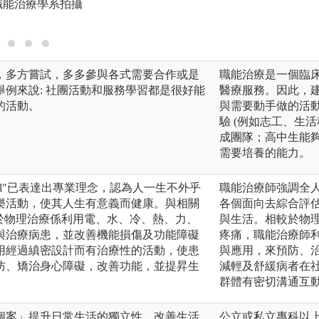
職能治療學系拍攝
版權:高雄醫學大
，多方嘗試，多多參與各式需要合作或是
職能治療是一個臨
例來說: 社團活動和服務學習都是很好能
醫療服務。因此，
的活動。
與需要動手做的活動
驗 (例如志工、生
成團隊；高中生能
需要培養的能力。
ional"已表達出專業理念，認為人一生不外乎
職能治療師強調全
樂活動，使其人生有意義而健康。與相關
各個面向去綜合評
在於物理治療係利用電、水、冷、熱、力、
與生活。相較於物
與治療病患，並改善機能損傷及功能障礙
疼痛，職能治療師
用經過縝密設計而有治療性的活動，使患
與應用，來預防、
防、矯治身心障礙，改善功能，並提昇生
減輕及舒緩病者在
群體有密切溝通互
個案」提升日常生活的獨立性，改善生活
公立或私立專科以