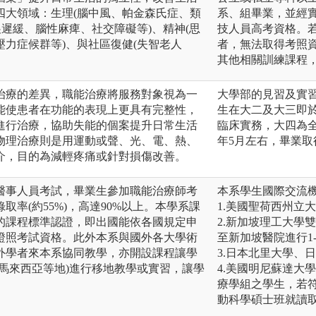
四大領域：生理(腦中風、帕金森氏症、類
系、組畢業，並經
展遲緩、腦性麻痺、社交障礙等)、精神(思
技人員高考資格。
力症候群等)、與社區復健(失智老人
者，無法取得考照
其他相關訓練課程
治療的差異，職能治療將服務對象視為一
大學部的見習及實
能使患者在功能的表現上更具有完整性，
生在大二及大三即
進行治療，協助失能的個案提升日常生活
臨床實務，大四為
物理治療則是用運動或聲、光、電、熱、
年5月左右，畢業
介，目的為減輕疼痛或針對損傷改善。
醫事人員考試，畢業生參加職能治療師考
本系學生國際交流
率(約55%)，高達90%以上。本學系課
1.美國聖荷西州立
的課程標準認證，即出國能依各國規定申
2.新加坡理工大學
證照考試資格。此外本系與國外各大學術
至新加坡醫院進行1
外學者來本系協同教學，亦開設課程讓學
3.日本北里大學、
馬來西亞等地)進行移地教學或實習，讓學
4.美國明尼蘇達大
療學組之學生，若
動科學碩士班就讀