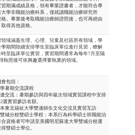
實習期滿成績及格，領有畢業證書者，才能符合專
若大學非職能治療科系，僅就讀職能治療研究所
資格。畢業後考取職能治療師證照後，也可再經由
，取得其他資格。
習領域涵蓋生理、心理、兒童及社區所有領域，學
於學期間陸續安排學生至臨床單位進行見習，瞭解
全時至臨床單位實習，實習期間通常為每年7月至隔
取得執照後可依興趣選擇要執業的領域。
機會包括：
大學暑期交流課程
雙邊交流：暑期參訪與四年級次領域實習課程中安排
-2週實習參訪名額。
日本東北福祉大學雙邊師生文化交流見實習互訪
學雙城分校雙碩士學程：本系行為科學碩士班職能治
符合資格者可申請至美國明尼蘇達大學雙城分校運
取得雙碩士學位。