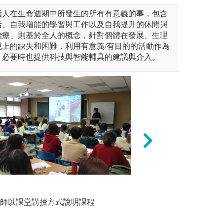
指人在生命週期中所發生的所有有意義的事，包含
活、自我增能的學習與工作以及自我提升的休閒與
治療」則基於全人的概念，針對個體在發展、生理
現上的缺失和困難，利用有意義/有目的的活動作為
，必要時也提供科技與智能輔具的建議與介入。
老師帶領學生透過實際實作演
臨床實習：統合學
小組討論/
中學、學中做的過程中去培養
用於臨床情境中，
教師以課堂講授方式說明課程
圖解:以
力。
理論與實務，獲知
動
值。