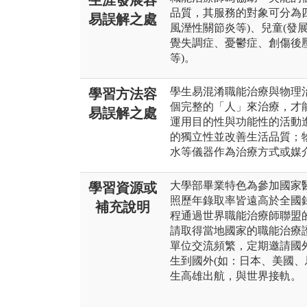
生涯發展容
品質，其服務的對象可分為
易誤解之處
風溼性關節炎等)、兒童(發
覺失調症、憂鬱症、創傷後壓
等)。
學生易混淆職能治療與物理
學習方法容
個完整的「人」來治療，才
易誤解之處
運用目的性與功能性的活動
的獨立性並改善生活品質；
水等儀器作為治療方式或媒
大學部畢業特色為參加國家
學習資源或
照歷年錄取率皆遠高於全國錄取
補充說明
程通過世界職能治療師聯盟
請取得當地國家的職能治療
單位交流頻繁，定期邀請國
生到國外(如：日本、美國、
生高雄出航，與世界接軌。