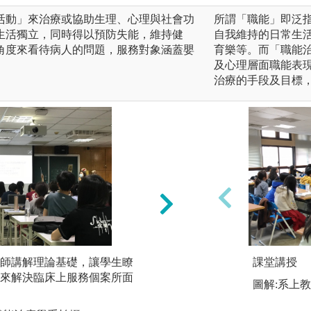
活動」來治療或協助生理、心理與社會功
所謂「職能」即泛
生活獨立，同時得以預防失能，維持健
自我維持的日常生
角度來看待病人的問題，服務對象涵蓋嬰
育樂等。而「職能
及心理層面職能表
治療的手段及目標
師講解理論基礎，讓學生瞭
實作教學：由授課
課堂講授
來解決臨床上服務個案所面
練，讓學生透過做
圖解:系上
臨床治療技能之能