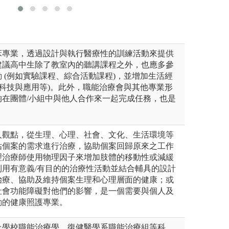
學職能治療學系拍攝
版權:高雄醫學大
床專業，透過設計與執行醫療性的訓練活動來提供
建議高中生除了教室內的聽講課程之外，也應多參
 (例如實驗課程、綜合活動課程)，並增加生活經
活科技與應用等)。此外，職能治療會與其他專業形
夠在團體/小組中與他人合作來一起完成任務，也是
人觀點，從生理、心理、社會、文化、生活環境等
估個案的需求進行治療，協助個案回歸原來之工作
理治療師使用物理因子來增加肢體的移動性或減緩
利用有意義/有目的的治療性活動並結合輔具的設計
治療、協助及維持個案生理和心理層面的健康；或
社會功能障礙對他們的影響，是一個需要與個人及
動的健康照護專業。
上學校職能治療學、復健醫學系職能治療組等科、