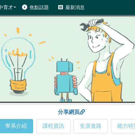
中育才
焦點話題
最新消息
分享網頁
學系介紹
課程資訊
生涯進路
能力特