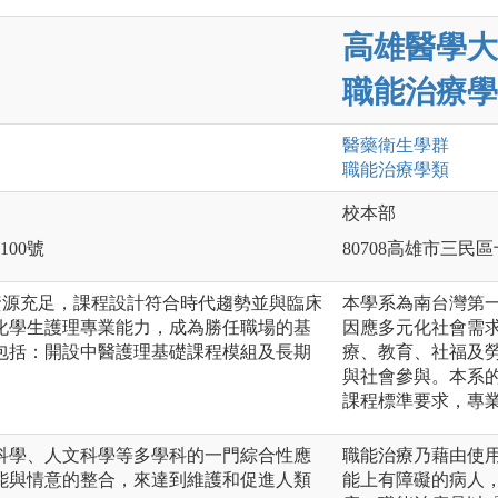
高雄醫學大
職能治療學
醫藥衛生
學群
職能治療
學類
校本部
100號
80708高雄市三民區
資源充足，課程設計符合時代趨勢並與臨床
本學系為南台灣第
化學生護理專業能力，成為勝任職場的基
因應多元化社會需
包括：開設中醫護理基礎課程模組及長期
療、教育、社福及
與社會參與。本系的
課程標準要求，專
科學、人文科學等多學科的一門綜合性應
職能治療乃藉由使
能與情意的整合，來達到維護和促進人類
能上有障礙的病人