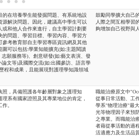
目的在培養學生能發掘問題、有系統地設
鼓勵同學擴大自己
資源解決問題。因此，建議高中學生可以
人際之間互相學習的
人或和他人合作來進行，自主學習計劃要
夠增加自己視野與
決的問題、學習目標、學習內容、學習方
可參考教育部自主學習專區資訊網及其他
圍可以包括:學業知能擴充(如:主題閱讀
、志願服務等)、創意研發(如:藝文表演、發
小論文等)及國際交流(如:出國參訪、語言學
現歷程和成果，且能展現對護理學知識領域
執照，具備照護各年齡層對象之護理知
職能治療原文中"Occ
護理系有國家證照及其專業地位的肯定，
從事日常活動、工
工作。
學系"物理治療"最
光等物理因子來預
之專業。而職能治
者藉從事活動的過
活適應力及生活品