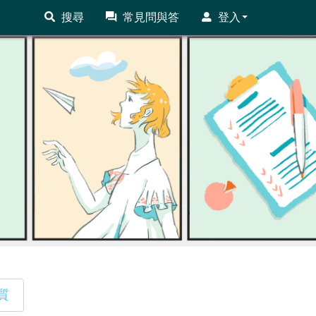
搜尋
常見問與答
登入
質