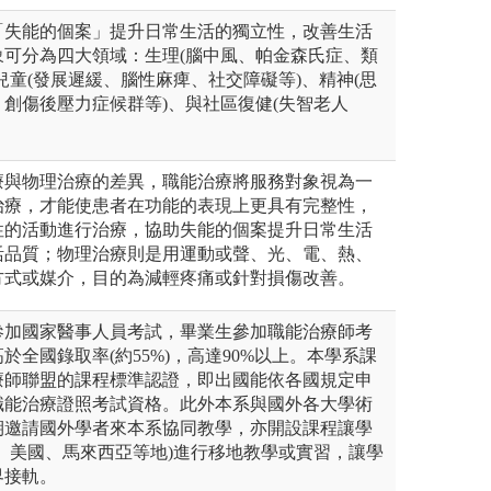
「失能的個案」提升日常生活的獨立性，改善生活
象可分為四大領域：生理(腦中風、帕金森氏症、類
兒童(發展遲緩、腦性麻痺、社交障礙等)、精神(思
創傷後壓力症候群等)、與社區復健(失智老人
療與物理治療的差異，職能治療將服務對象視為一
治療，才能使患者在功能的表現上更具有完整性，
性的活動進行治療，協助失能的個案提升日常生活
活品質；物理治療則是用運動或聲、光、電、熱、
方式或媒介，目的為減輕疼痛或針對損傷改善。
參加國家醫事人員考試，畢業生參加職能治療師考
於全國錄取率(約55%)，高達90%以上。本學系課
療師聯盟的課程標準認證，即出國能依各國規定申
職能治療證照考試資格。此外本系與國外各大學術
期邀請國外學者來本系協同教學，亦開設課程讓學
、美國、馬來西亞等地)進行移地教學或實習，讓學
界接軌。