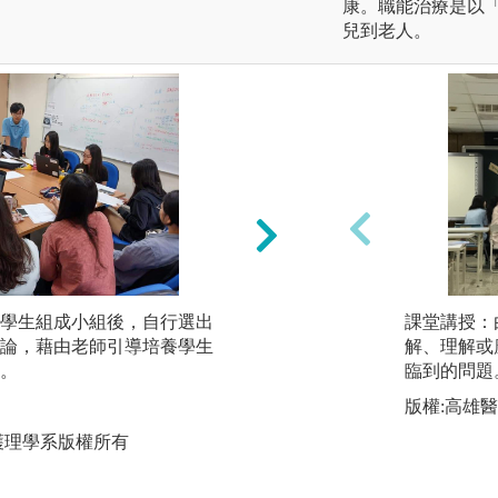
康。職能治療是以
兒到老人。
學生組成小組後，自行選出
團隊合作學習：透
課堂講授：
論，藉由老師引導培養學生
力，藉由團隊合作
解、理解或
。
臨到的問題
圖解:TBL課堂活動
版權:高雄
版權:高雄醫學大
護理學系版權所有