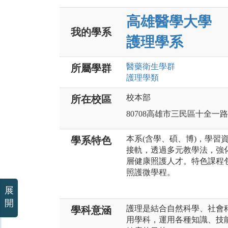
高雄醫學大學
我的學系
護理學系
醫藥衛生
學群
所屬學群
護理
學類
校本部
所在校區
80708高雄市三民區十全一路
本系(含學、碩、博)，學習
學系特色
接軌，透過多元教學法，強
層健康照護人才。特色課程
照護微學程。
展
開
護理是結合自然科學、社會
學科意涵
用學科，運用各種知識、技