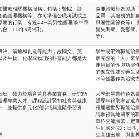
在醫療相關機構服務，包括：醫院、診
職能治療師為協助
產後護理機構等，亦可準備公職考試或進
品質，其服務的對
屬的行業，有近4.4%為男性護理師(中華
風溼性關節炎等)、
，113年9月9日)。
覺失調症、憂鬱症、
等)。
解決、溝通和創造等能力，故國文、英
學生易混淆職能治
以及生物、化學或物理的科普能力都是大
個完整的「人」來
運用目的性與功能
的獨立性並改善生
水等儀器作為治療
士班，致力於培育兼具專業實務、研究能
大學部畢業特色為
護理專業人才。課程設計緊扣社會與健康
照歷年錄取率皆遠高
外，並提供多元化的跨域與進階學習資
程通過世界職能治
請取得當地國家的
單位交流頻繁，定
生到國外(如：日本
源
生高雄出航，與世