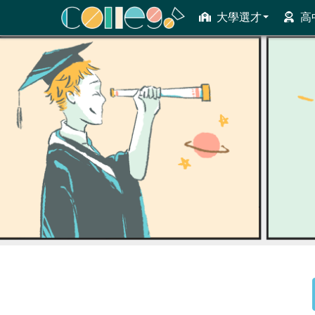
大學選才
高
ColleGo! 大學選才與高中育才輔助系統