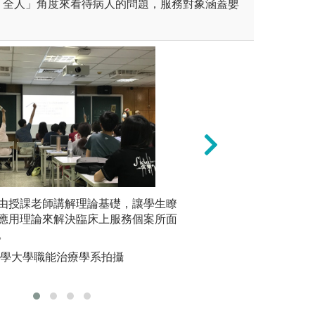
「全人」角度來看待病人的問題，服務對象涵蓋嬰
過學生課前預習提升自學能
由授課老師講解理論基礎，讓學生瞭
客觀結構性的臨床
實作教學
方式激發批判性思考。
應用理論來解決臨床上服務個案所面
病人依據測驗情境
練，讓學
。
考生展現正確應對
臨床治療
醫學大學職能治療學系拍攝
圖解:考生示範拍
版權:高
學護理學系版權所有
版權:高雄醫學大