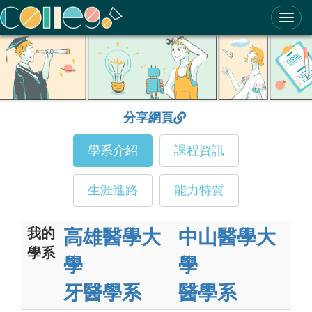
ColleGo! 大學選才與高中育才輔助系統
分享網頁
學系介紹
課程資訊
生涯進路
能力特質
我的
高雄醫學大
中山醫學大
學系
學
學
牙醫學系
醫學系