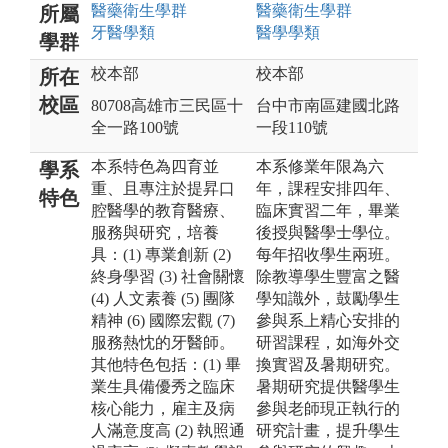
醫藥衛生
學群
醫藥衛生
學群
所屬
牙醫
學類
醫學
學類
學群
校本部
校本部
所在
校區
80708高雄市三民區十
台中市南區建國北路
全一路100號
一段110號
本系特色為四育並
本系修業年限為六
學系
重、且專注於提昇口
年，課程安排四年、
特色
腔醫學的教育醫療、
臨床實習二年，畢業
服務與研究，培養
後授與醫學士學位。
具：(1) 專業創新 (2)
每年招收學生兩班。
終身學習 (3) 社會關懷
除教導學生豐富之醫
(4) 人文素養 (5) 團隊
學知識外，鼓勵學生
精神 (6) 國際宏觀 (7)
參與系上精心安排的
服務熱忱的牙醫師。
研習課程，如海外交
其他特色包括：(1) 畢
換實習及暑期研究。
業生具備優秀之臨床
暑期研究提供醫學生
核心能力，雇主及病
參與老師現正執行的
人滿意度高 (2) 執照通
研究計畫，提升學生