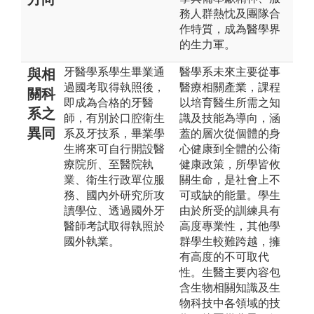
務人群熱忱及團隊合
作特質，成為醫學界
的生力軍。
牙醫學系學生畢業通
醫學系未來主要從事
與相
過國考取得執照後，
醫療相關產業，課程
關科
即成為合格的牙醫
以培育醫生所需之知
系之
師，有別於口腔衛生
識及技能為導向，涵
異同
系及牙技系，畢業學
蓋的層次從個體的身
生將來可自行開設醫
心健康到全體的公衛
療院所、至醫院執
健康政策，所學皆攸
業、衛生行政單位服
關生命，是社會上不
務、國內外研究所攻
可或缺的能量。學生
讀學位、透過國外牙
由於所受的訓練具有
醫師考試取得執照於
高度專業性，其他學
國外執業。
群學生較難跨越，擁
有高度的不可取代
性。生醫主要內容包
含生物相關知識及生
物科技中各領域的技