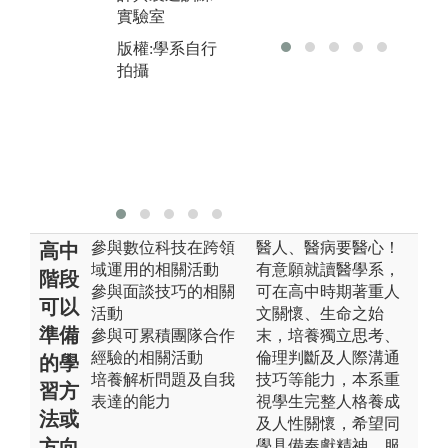
圖
頭及治療椅設
實驗室
技
備上學習如何
版權:學系自行
病
車牙、印模、
拍攝
製作假牙。
版
拍
圖解:實驗課操
作
版權:學系自行
拍攝
參與數位科技在跨領
醫人、醫病要醫心！
高中
域運用的相關活動
有意願就讀醫學系，
階段
參與面談技巧的相關
可在高中時期著重人
可以
活動
文關懷、生命之始
準備
參與可累積團隊合作
末，培養獨立思考、
經驗的相關活動
倫理判斷及人際溝通
的學
培養解析問題及自我
技巧等能力，本系重
習方
表達的能力
視學生完整人格養成
法或
及人性關懷，希望同
方向
學具備奉獻精神、服