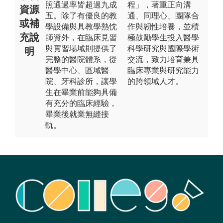
照通過率皆超過九成
程」，著重正向溝
資源
五。除了有優良的教
通、同理心、團隊合
或補
學設備與具教學熱忱
作與韌性培養，並積
充說
師資外，在臨床見習
極鼓勵學生投入醫學
與實習場域則提供了
科學研究與國際學術
明
完整的醫院體系，從
交流，致力培育兼具
醫學中心、區域醫
臨床專業與研究能力
院、牙科診所，讓學
的跨領域人才。
生在畢業前能夠具備
有充分的臨床經驗，
畢業後就業無縫接
軌。