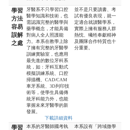
牙醫系不只學習口腔
並不是只要讀書、考
學習
醫學知識和技術，也
試有優良表現，就一
方法
需認識完整的醫學與
定適合就讀醫學系，
容易
藥學概念，才能具備
實際上擁有服務人群
誤解
對病人全人照護能
熱忱、犧牲奉獻精神
力。本系在教學上除
及團隊合作特質也十
之處
了擁有完整的牙醫學
分重要。
訓練實驗室，也應用
最先進的數位牙科系
統，如：牙科互動式
模擬訓練系統、口腔
掃描機、CAD/CAM
車牙系統、3D列印技
術等，使學生具備傳
統牙科能力外，也能
掌握未來牙醫學的新
發展。
下載詳細資料
本系的牙醫師國考執
本系設有「跨域微學
學習