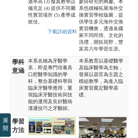
過率高 (3) 擬真教學設
參與研究的興趣。本
備充足 (4) 提供不同屬
系也積極拓展海外交
性實習場所 (5) 產學成
換實習學校版圖，提
效佳。
供學生多元海外交換
實習機會，透過各國
下載詳細資料
家不同民情、文化的
洗禮，開拓視野，豐
富其六年學習生涯。
本系名稱為牙醫學
本系教育以基礎醫學
學科
系，即是專門培養具
及臨床醫學為主軸，
意涵
口腔醫學知識的學
發展以器官為主題之
科，整合基礎科學與
模組教學，為進入臨
臨床牙醫學應用，重
床實習奠定醫學基
視臨床牙醫技術與技
礎。
能的運用及良好醫病
溝通技巧之牙醫師。
展
學習
開
方法