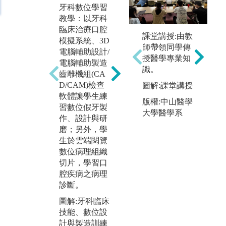
客
實驗課操作(口
牙科數位學習
學
腔胚胎及組織
教學：以牙科
床技
學實驗、牙體
臨床治療口腔
ve 
課堂講授:由教
形態學實驗、
模擬系統、3D
nic
師帶領同學傳
的
應用口腔解剖
電腦輔助設計/
n,
授醫學專業知
m
學實驗、牙科
電腦輔助製造
醫
識。
放射線影像學
齒雕機組(CA
體
實驗、牙體復
D/CAM)檢查
圖解:課堂講授
態
形學實驗、齒
軟體讓學生練
版權:中山醫學
O
顎矯正學實
習數位假牙製
大學醫學系
準
驗、牙髓病學
作、設計與研
估
實驗、全口補
磨；另外，學
位
綴學實驗、固
生於雲端閱覽
相
定補綴學實
數位病理組織
解
驗、牙周病學
切片，學習口
題
實驗、兒童牙
腔疾病之病理
景
科學實
診斷。
例
驗、.....)。例
圖解:牙科臨床
觀
如補綴學實驗
技能、數位設
學
課程在模擬人
計與製造訓練