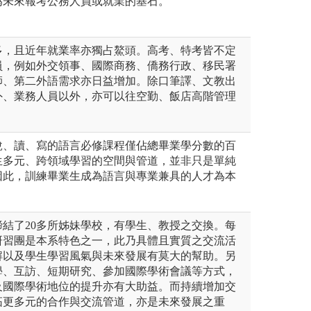
為未來報考公務人員或就業的基石。
多，且近年就業率亦獨占鰲頭。高考、特考皆不定
員，例如外交領事、國際商務、僑務行政、移民署
師、第二外語需求亦日益增加。除口筆譯、文教出
外、業務人員以外，亦可以往空勤、飯店高階管理
說、讀、寫的語言必修課程僅佔總畢業學分數的百
生多元、跨領域學習的空間與管道，並非只是單純
因此，訓練畢業生成為語言與專業兼具的人才為本
結了20多所姊妹學校，有學生、教授之交換。每
研習團是本系特色之一，此乃具體且實質之交流活
解以及學生學習風氣與未來發展有莫大的幫助。另
學、互訪、短期研究、參加國際學術會議等方式，
及國際學術地位的提升亦有大助益。而持續增加交
拓更多元的合作與交流管道，亦是未來發展之重