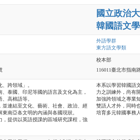
國立政治大
韓國語文學
外語
學群
東方語文
學類
校本部
號
116011臺北市指南
化、跨領域」。
本系以學習韓國語
南、泰國、印尼等國的語言及文化為主，
力之訓練外，尚有
語、高棉語等。
加強跨領域之專業
，並連結至文化、藝術、社會、政治、經
雙語人才外，同時
解東南亞各文明的內涵與各國現狀。
培育多元韓國事務
力，提供以英語授課的區域研究課程，強