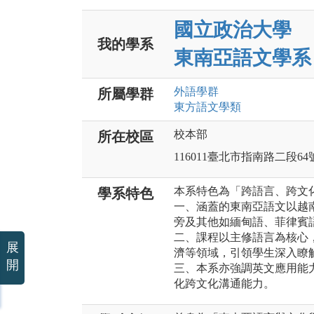
國立政治大學
我的學系
東南亞語文學系
外語
學群
所屬學群
東方語文
學類
校本部
所在校區
116011臺北市指南路二段64
本系特色為「跨語言、跨文
學系特色
一、涵蓋的東南亞語文以越
旁及其他如緬甸語、菲律賓
二、課程以主修語言為核心
展
濟等領域，引領學生深入瞭
開
三、本系亦強調英文應用能
化跨文化溝通能力。