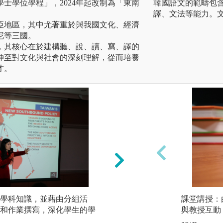
士學位學程」，2024年起改制為「東南
韓國語文的範疇包
譯、文法等能力。
亞地區，其中尤著重於與我國文化、經濟
尼等三國。
，其核心在於建構聽、說、讀、寫、譯的
伸至對文化與社會的深刻理解，從而培養
才。
學科知識，並藉由分組活
課外學術演講：本
課堂講授：
和作業撰寫，深化學生的學
學者進行學術演講
與教授互動
學生跨語言、跨文