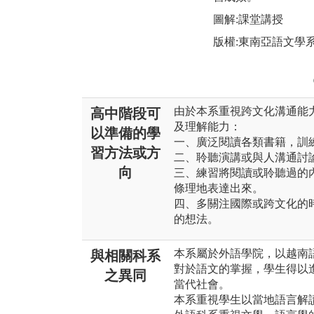
圖解:課堂講授
版權:東南亞語文學
由於本系重視跨文化溝通能
高中階段可
及理解能力：
以準備的學
一、廣泛閱讀各類書籍，訓
習方法或方
二、聆聽演講或與人溝通討
向
三、練習將閱讀或聆聽過的
條理地表達出來。
四、多關注國際或跨文化的
的想法。
本系屬於外語學院，以越南
與相關科系
對於語文的掌握，學生得以
之異同
當代社會。
本系重視學生以當地語言解