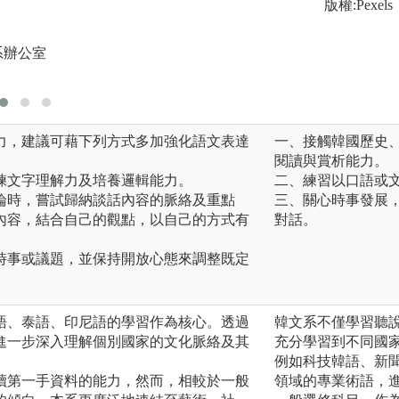
版權:Pexels
圖解:越南文化專題
系辦公室
版權:東南亞語文學
力，建議可藉下列方式多加強化語文表達
一、接觸韓國歷史
閱讀與賞析能力。
練文字理解力及培養邏輯能力。
二、練習以口語或
論時，嘗試歸納談話內容的脈絡及重點
三、關心時事發展
內容，結合自己的觀點，以自己的方式有
對話。
時事或議題，並保持開放心態來調整既定
語、泰語、印尼語的學習作為核心。透過
韓文系不僅學習聽
進一步深入理解個別國家的文化脈絡及其
充分學習到不同國
例如科技韓語、新
讀第一手資料的能力，然而，相較於一般
領域的專業術語，