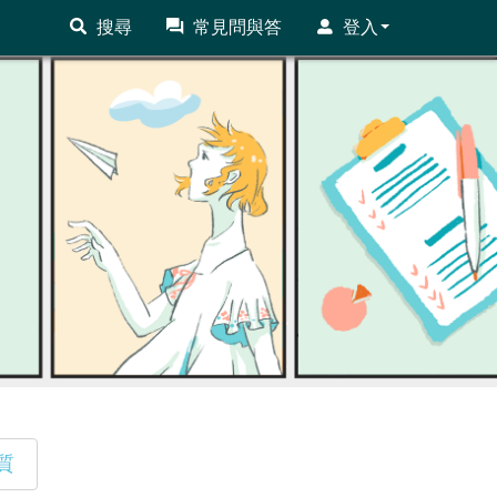
搜尋
常見問與答
登入
質