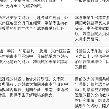
的傾向，本系更廣泛地連結至藝術、社
一般選修科目，作
學生更為全面的知識領域。
語言及英語文能力，可赴各國在經貿、外
本系畢業生出路眾
東南亞各國交流日益頻繁，畢業學生擁有
期招考韓語專長人
與尊重的年輕世代也可成為推動各行各
等等。中等學校教
版、媒體新聞人員
人員多元發展。
語、泰語、印尼語其一)及第二東南亞語言
韓國語文學系聽、
紛雜的東南亞區域中，具備競爭力並與來
分之四十，提供學
跨文化溝通的能力、跨領域的專業知識亦
的語言訓練單位。
系目標。
域課程的開設，包含外語學院、文學院、
目前政大與韓國共締
資與課程，亦與政大和國外東南亞研究中
年暑期赴韓的語言
極與國內銀行、越南台商、東南亞學術機
動，對增進雙方瞭
計畫，提供學生了解職場的機會。
透過教授的交換教
對研究風氣、師資
換學生的名額、開