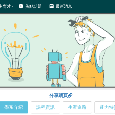
中育才
焦點話題
最新消息
分享網頁
學系介紹
課程資訊
生涯進路
能力特