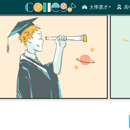
大學選才
高
ColleGo! 大學選才與高中育才輔助系統