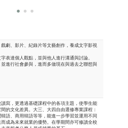
版權:Pexel
習語言及文化。
演講
圖解:越南河內外
系辦公室
版權:由學系教師
、戲劇、影片、紀錄片等文藝創作，養成文字影視
文字表達個人觀點，並與他人進行溝通與討論。
，並進行社會參與，進而多做現在與過去之聯想與
說讀寫，更透過基礎課程中的各項主題，使學生能
家間的文化差異。大三、大四自由選修專業課程：
聞韓語、商用韓語等等，能進一步學習並運用不同
進而成為未來就業的優勢。在學期間亦可修讀全校