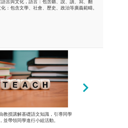
含語言與文化，語言：包含聽、說、讀、寫、翻
文化：包含文學、社會、歷史、政治等廣義範疇。
系不定期邀請東南亞教研相關
由教授講解基礎語文知識，引導同學
短期暑期沉浸式課
書面報告
，藉由接觸多元的議題，培養
，並帶領同學進行小組活動。
校合作辦理暑期沉
口頭方式
化、跨領域的知能。
外進行交換學生的