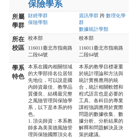
保險學系
財經
學群
資訊
學群
跨
數理化
學
所屬
保險
學類
群
學群
數據統計
學類
校本部
校本部
所在
校區
116011臺北市指南路
116011臺北市指南路
二段64號
二段64號
本系在國內相關領域
本系的教學目標著重
學系
的大學部排名位居領
於統計理論和方法與
特色
先地位，可以說是國
統計實務應用的統
內師資最佳、教學品
合，統計相關軟體和
質優良、結構最完整
程式語言也是必要的
之風險管理與保險學
工具。各科目的專業
系，以下是本系的特
課程強調應用於實際
色。
問題的數據收集、數
1. 頂尖師資：本系教
據分析、分析結果的
師多為美英德風險管
解釋和問題解決及決
理與保險國際頂尖名
策的建議。