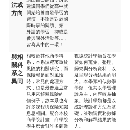
法或
建議同學們從高中就
方向
開始培養自發學習的
習慣，不論是對於國
際時事的閱讀、第二
外語的學習，抑或是
參與課外活動等…，
皆為其中的一環！
相較於其他商學科
數據統計學類旨在學
與相
系，本系課程著重於
習如何蒐集、整理、
關科
風險的相關研究，而
歸納與分析資料，以
系之
保險就是面對風險
及呈現分析結果的能
異同
時，常見的處理方
力。本學類相似數學
式，也是最普遍且常
學類，但其以學習理
見用來解釋風險的一
論為主，內容較為抽
個例子，故本系也有
象。統計學類都是以
許多課程與保險知識
統計理論和方法為基
息息相關。配合本校
礎，並強調實務數據
商學院計畫，商學院
分析和解釋結果的能
學生都會對許多商業
力。