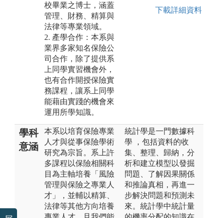
校畢業之博士，涵蓋
下載詳細資料
管理、財務、精算與
法律等專業領域。
2. 產學合作：本系與
業界多家知名保險公
司合作，除了提供系
上同學實習機會外，
也有合作開授保險實
務課程，讓系上同學
能藉由實踐的機會來
運用所學知識。
本系以培育保險專業
統計學是一門數據科
學科
人才與從事保險學術
學 ，包括資料的收
意涵
研究為宗旨。系上許
集、整理、歸納，分
多課程以保險相關科
析和建立模型以發掘
目為主軸培養「風險
問題、了解因果關係
管理與保險之專業人
和推論真相，再進一
才」，並輔以精算、
步解決問題和預測未
法律等其他方向培養
來。統計學中統計量
專業人才。且我們能
的機率分配的知識在