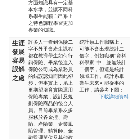
方面知識具有一定基
本水準，並讓不同科
系學生能藉自己系上
之特色課程學習更加
專業的知識。
許多人一看到保險二
統計類工作職稱上，
生涯
字不外乎會產生課程
可能不會出現統計二
發展
都在教導學生如何行
個字，例如職稱”資料
容易
銷保險、畢業後進入
科學家”中，並無統計
誤解
保險公司成為業務員
二個字，但這是統計
的錯誤認知而因此卻
領域工作。統計系畢
之處
步，但事實上，系上
業生未來可能從事的
更期望培育實際運用
工作，請參考下圖：
保險專業，設計及規
下載詳細資料
劃保險商品的後台人
員。目前畢業系友多
服務於各金控、壽
險、產險業、企業風
險管理、精算師、金
融監理單位及其他政