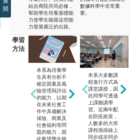
展
結合商院共同必修，
數據科學中非常重
開
幫助學生培養基礎能
要。
力使學生能藉這些能
力發展廣泛的出路。
學習
方法
相
自主學習：在
本系為培養學
積
本系大多數課
校內由老師教
生具有分析不
機
程進行方式為
學引導基礎的
確定因素及風
之
課堂講授，因
理論課程外，
險管理與評估
企
此同學可透過
仍須仰賴同學
的能力，以期
管
上課聽講學
的自主學習，
在未來社會工
期
習。近兩年配
可依照個人的
作中具備解決
從
合防疫政策，
興趣與志向找
保險、商業及
累
人數多的大班
到一個適合自
社會福利等問
並
課程係採線上
己的學習方
題的能力，因
商
同步或非同步
式，進而多加
此希望學生能