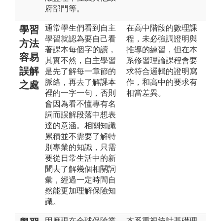
府部門等。
通常學生們看到自主
在高中階段的數理課
學習
學習就認為要自己看
程，未必強調證明與
方法
著課本每個字的讀，
推導的練習，但在本
容易
其實不然，自主學習
系修習理論課程會要
誤解
是先了解每一章節的
求符合邏輯的證明寫
脈絡，再去了解課本
作，和高中的要求有
之處
裡的一字一句，否則
相當差異。
會因為看不懂專有名
詞而誤解段落中想表
達的意涵。相關知識
累積並不需要了解特
別專業的知識，只需
要從日常生活中的新
聞去了解幾個相關詞
彙，經過一定時間自
然能更加理解保險知
識。
因應現在全球保險業
本系重視統計基礎理