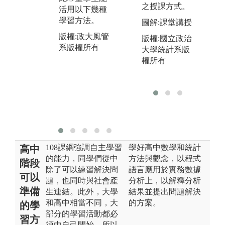
教
之授課方式。
充實、準備未
活用以下幾種
使
來就業方向，
學習方法。
圖解:課堂講授
議
可從系所碩士
版權:政大風管
敏
版權:國立政治
班三大方向
系版權所有
融
大學統計系版
（法律組、管
系
權所有
理組、精算科
自
學組）進行準
之
備。
版
版權:政大風管
系
系版權所有
108課綱強調自主學習
學好高中數學和統計
高中
的能力，同學們從中
方法與觀念，以程式
階段
除了可以練習解決問
語言應用於實務數據
可以
題，也同時與社會產
分析上，以解釋分析
準備
生連結。此外，大學
結果並提出問題解決
和高中相當不同，大
的方案。
的學
部分的學習活動都必
習方
須由自己開始，所以