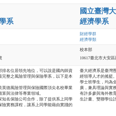
國立臺灣大
學系
經濟學系
財經
學群
經濟
學類
校本部
號
10617臺北市大安
部排名位居領先地位，可以說是國內師資
臺大經濟系是臺灣
最完整之風險管理與保險學系，以下是本
經領導人才的搖籃。
學士班學生，均為
為美英德風險管理與保險國際頂尖名校畢業
廣，兼具理論與實
精算與法律等專業領域。
有許多參與海外教
多家知名保險公司合作，除了提供系上同學
生計畫、雙聯學位
保險實務課程，讓系上同學能藉由實踐的