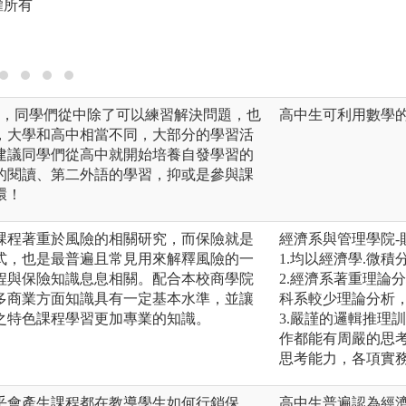
權所有
準備。
版權:政大風管系版
力，同學們從中除了可以練習解決問題，也
高中生可利用數學的
，大學和高中相當不同，大部分的學習活
建議同學們從高中就開始培養自發學習的
的閱讀、第二外語的學習，抑或是參與課
環！
課程著重於風險的相關研究，而保險就是
經濟系與管理學院-
式，也是最普遍且常見用來解釋風險的一
1.均以經濟學.微
程與保險知識息息相關。配合本校商學院
2.經濟系著重理論
多商業方面知識具有一定基本水準，並讓
科系較少理論分析
之特色課程學習更加專業的知識。
3.嚴謹的邏輯推理
作都能有周嚴的思
思考能力，各項實
乎會產生課程都在教導學生如何行銷保
高中生普遍認為經濟