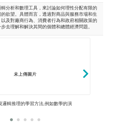
邏輯分析和數理工具，來討論如何理性分配有限的
窮的欲望。具體而言，透過對商品與服務市場和生
，以及對廠商行為、消費者行為和政府相關政策的
一步去理解和解決其間的個體和總體經濟問題。
未上傳圖片
由老師教學引導基礎的理論課
相關知識累積：鑒
重視邏輯推理的學習方法,例如數學的演
2.由於近
學的自主學習，可依照個人的
以及企業界對風險
以英文為學
個適合自己的學習方式，進而
大學時期就累積相
來就業方向，可從系所碩士班
富的教學資源，除
、管理組、精算科學組）進行
銳度，亦可融會他