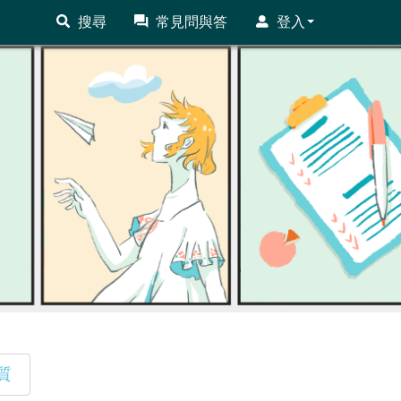
搜尋
常見問與答
登入
質