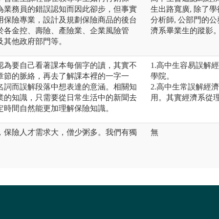
為業務員的錯誤認知而因此卻步，但事實
生出路寬廣, 除了
用保險專業，設計及規劃保險商品的後台
分析師, 公部門的
於各金控、壽險、產險業、企業風險管
濟系畢業生的蹤影
及其他政府部門等。
認為要自己看著課本每個字的讀，其實不
1.高中生容易誤解
章節的脈絡，再去了解課本裡的一字一
學院。
名詞而誤解段落中想表達的意涵。相關知
2.高中生常誤解經
業的知識，只需要從日常生活中的新聞去
用。其實經濟系從
定時間自然能更加理解保險知識。
，保險人才需求大，僧少粥多。我們有獨
無