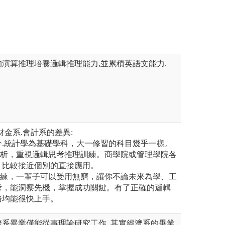
場上之就業能力。
權所有
版權:政大風管系
演算推理培養邏輯推理能力,並累積英語文能力.
財金系.會計系的差異:
積分.統計學為基礎學科，大一修習的科目幾乎一樣。
分析，重視邏輯思考推理訓練。商學院或管理學院各
，比較接近個別的直接應用。
訓練，一輩子可以受用無窮，讓你不論未來為學、工
考，能洞察先機，掌握成功關鍵。有了正確的邏輯
務均能很快上手。
系畢業僅能從事理論研究工作, 其實經濟系的畢業