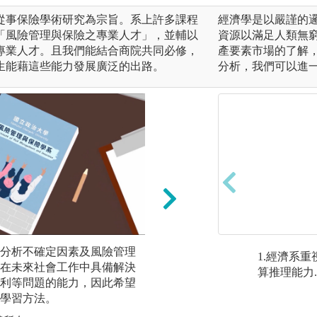
從事保險學術研究為宗旨。系上許多課程
經濟學是以嚴謹的
「風險管理與保險之專業人才」，並輔以
資源以滿足人類無
專業人才。且我們能結合商院共同必修，
產要素市場的了解
生能藉這些能力發展廣泛的出路。
分析，我們可以進
分析不確定因素及風險管理
自主學習：在校內
1.經濟系
在未來社會工作中具備解決
程外，仍須仰賴同
算推理能力.
利等問題的能力，因此希望
興趣與志向找到一
學習方法。
多加充實、準備未
三大方向（法律組