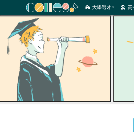
大學選才
高
ColleGo! 大學選才與高中育才輔助系統