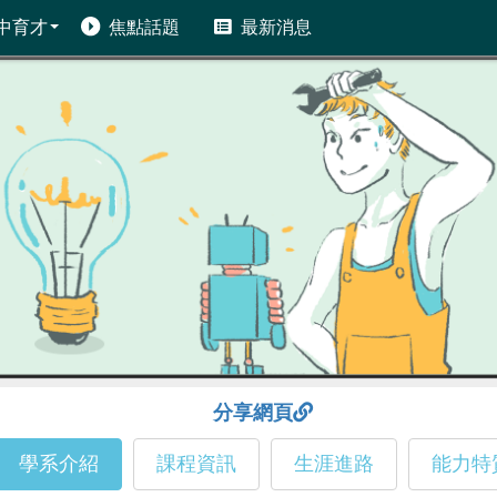
中育才
焦點話題
最新消息
分享網頁
學系介紹
課程資訊
生涯進路
能力特