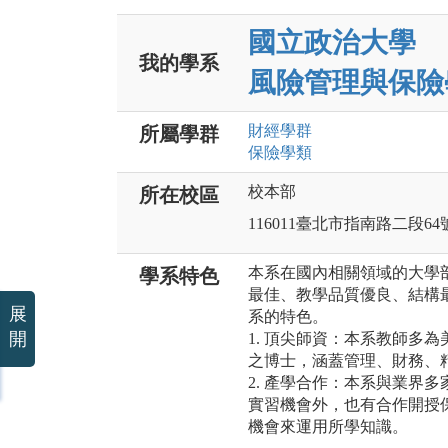
國立政治大學
我的學系
風險管理與保險
財經
學群
所屬學群
保險
學類
校本部
所在校區
116011臺北市指南路二段64
本系在國內相關領域的大學
學系特色
最佳、教學品質優良、結構
展
系的特色。
開
1. 頂尖師資：本系教師多
之博士，涵蓋管理、財務、
2. 產學合作：本系與業界
實習機會外，也有合作開授
機會來運用所學知識。