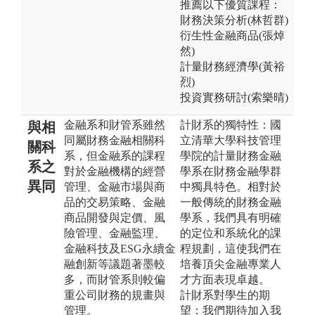
推薦以下優質課程：
財務決策分析(林哲群)
衍生性金融商品(張焯
然)
計量財務經濟學(黃裕
烈)
投資實務研討(索樂晴)
金融系和財管系雖然
計財系的獨特性：國
與相
同屬財務金融相關科
立清華大學科技管理
關科
系，但金融系的課程
學院的計量財務金融
系之
對於金融機構的經營
學系在財務金融學群
異同
管理、金融市場與商
中獨具特色。相對於
品的交易策略、金融
一般傳統的財務金融
商品開發與定價、風
學系，我們具有明確
險管理、金融監理、
的定位和系統化的課
金融科技及ESG永續金
程規劃，這使我們在
融創新等議題著墨較
培養頂尖金融專業人
多，而財管系則較偏
才方面表現卓越。
重公司財務的規畫與
計財系對學生的期
管理。
望：我們期待加入我