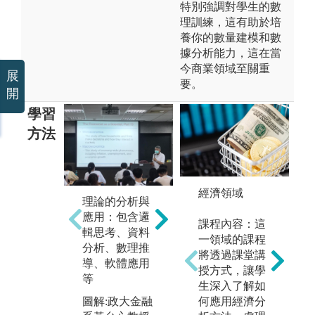
特別強調對學生的數
理訓練，這有助於培
養你的數量建模和數
據分析能力，這在當
今商業領域至關重
展
要。
開
學習
方法
經濟領域
理論的分析與
實務的分析與
國
應用：包含邏
研討：包含個
與
課程內容：這
輯思考、資料
案研討、問題
包
一領域的課程
分析、數理推
分析、數據分
通
將透過課堂講
導、軟體應用
析、提出解決
探
授方式，讓學
等
方案、溝通協
析
生深入了解如
調能力、團隊
討
何應用經濟分
圖解:政大金融
合作、口條訓
告