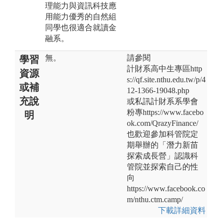
理能力與資訊科技應
用能力優秀的自然組
同學也很適合就讀金
融系。
無。
請參閱
學習
計財系高中生專區http
資源
s://qf.site.nthu.edu.tw/p/4
或補
12-1366-19048.php
充說
或私訊計財系系學會
粉專https://www.facebo
明
ok.com/QrazyFinance/
也歡迎參加科管院定
期舉辦的「潛力新苗
探索成長營」認識科
管院並探索自己的性
向
https://www.facebook.co
m/nthu.ctm.camp/
下載詳細資料