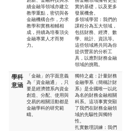
創新、金融科技與永
務金融領域擁有更堅
續金融等領域亦建立
實的基礎，以及更多
教學重點，密切與各
發展機會。
金融機構合作，力求
多領域學習：我們的
教學和實務相輔相
課程分為五大領域，
成，持續為培養頂尖
包括財務、經濟、數
金融專業人才而努
學、統計、資訊等。
力。
這些領域將共同為你
提供豐富的分析工
具，以應對財務金融
領域的挑戰。
「金融」的字面意義
獨特之處：計量財務
學科
為「資金融通」，只
金融學系（簡稱計財
意涵
要是經濟體系內資金
系）是全國唯一以此
創造、分配、使用與
為名的財務金融相關
交易的相關活動都是
科系。這項事實突顯
金融學科的研究範
了我們在財務金融領
疇。
域的先驅性與獨特
性。
扎實數理訓練：我們