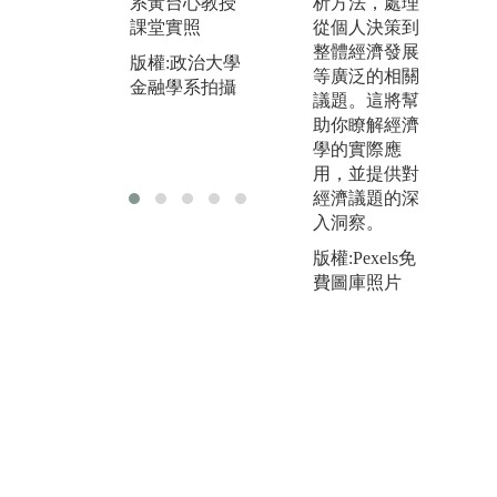
析方法，處理
系黃台心教授
練
從個人決策到
課堂實照
圖
整體經濟發展
圖解:政大金融
授
版權:政治大學
等廣泛的相關
系殷乃平教授
學
金融學系拍攝
議題。這將幫
課堂實照
版
助你瞭解經濟
版權:政治大學
金
學的實際應
金融學系拍攝
文
用，並提供對
經濟議題的深
入洞察。
版權:Pexels免
費圖庫照片
版