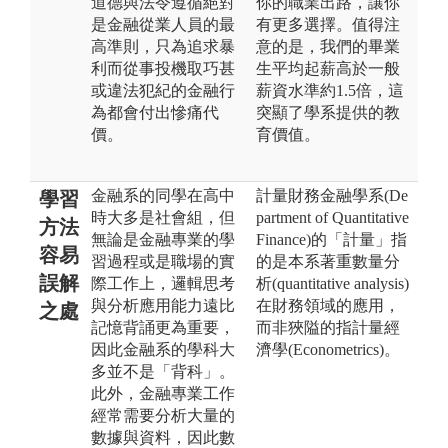
道德與法令遵循絕對
你的職業出路，讓你
是金融從業人員的最
有更多選擇。值得注
高準則，只為追求暴
意的是，我們的畢業
利而從事投機取巧甚
生平均起薪高於一般
或違法犯紀的金融行
薪資水準約1.5倍，這
為都會付出慘痛代
突顯了學系提供的教
價。
育價值。
金融系的同學在高中
計量財務金融學系(De
學習
時大多是社會組，但
partment of Quantitative
方法
無論是金融專業的學
Finance)的「計量」指
容易
習過程或是職場的實
的是本系著重數量分
誤解
際工作上，邏輯思考
析(quantitative analysis)
與分析應用能力遠比
在財務領域的應用，
之處
記憶背誦更為重要，
而非狹隘的指計量經
因此金融系的學科大
濟學(Econometrics)。
多並不是「背科」。
此外，金融專業工作
經常需要分析大量的
數據與資料，因此數