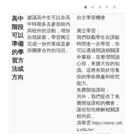
建議高中生可以在高
自主學習機會
高中
中時期多去參加校內
階段
與校外的活動，增加
廣泛學習：
可以
自我探索，學習獨立
我們鼓勵學生在課餘
準備
完成一份作業或是參
時間進一步學習，你
與團隊合作的項目。
可以通過閱讀相關課
的學
外書籍，並整理閱讀
習方
心得，來擴大你的知
法或
識。這將有助於培養
方向
你的學術興趣和研究
能力。
免費開放課程：
另外，我們提供了免
費開放課程的機會，
讓你預先瞭解相關課
程內容。
清華雲 https://mooc.nth
u.edu.tw/