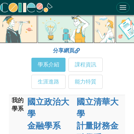
ColleGo! 大學選才與高中育才輔助系統
分享網頁
學系介紹
課程資訊
生涯進路
能力特質
我的
國立政治大
國立清華大
學系
學
學
金融學系
計量財務金