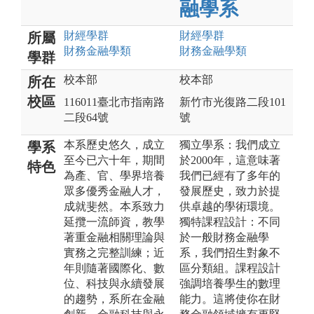
融學系
財經
學群
財經
學群
所屬
財務金融
學類
財務金融
學類
學群
校本部
校本部
所在
校區
116011臺北市指南路
新竹市光復路二段101
二段64號
號
本系歷史悠久，成立
獨立學系：我們成立
學系
至今已六十年，期間
於2000年，這意味著
特色
為產、官、學界培養
我們已經有了多年的
眾多優秀金融人才，
發展歷史，致力於提
成就斐然。本系致力
供卓越的學術環境。
延攬一流師資，教學
獨特課程設計：不同
著重金融相關理論與
於一般財務金融學
實務之完整訓練；近
系，我們招生對象不
年則隨著國際化、數
區分類組。課程設計
位、科技與永續發展
強調培養學生的數理
的趨勢，系所在金融
能力。這將使你在財