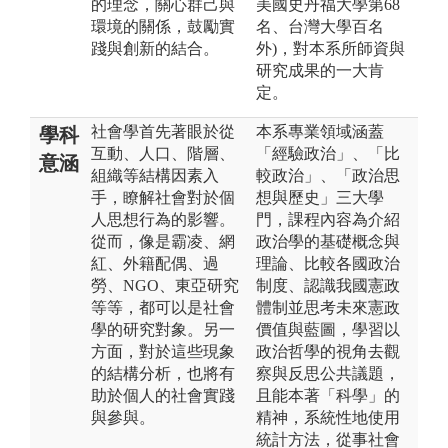
的理念，關心群己與
美國史丹福大學第68
環境的關係，鼓勵實
名、台灣大學百名
踐與創新的結合。
外)，對本系所師資與
研究成果的一大肯
定。
社會學首先著眼於從
本系專業領域涵蓋
學科
互動、人口、階層、
「經驗政治」、「比
意涵
組織等結構因素入
較政治」、「政治思
手，瞭解社會對於個
想與歷史」三大學
人思想行為的影響。
門，課程內容為介紹
從而，像是霸凌、網
政治學的基礎概念與
紅、外籍配偶、過
理論、比較各國政治
勞、NGO、東亞研究
制度、認識我國憲政
等等，都可以是社會
體制並思考未來憲政
學的研究對象。另一
價值與藍圖，學習以
方面，對於這些現象
政治哲學的視角去觀
的結構分析，也將有
察與反思公共議題，
助於個人的社會實踐
且能本著「科學」的
與參與。
精神，系統性地使用
統計方法，從事社會