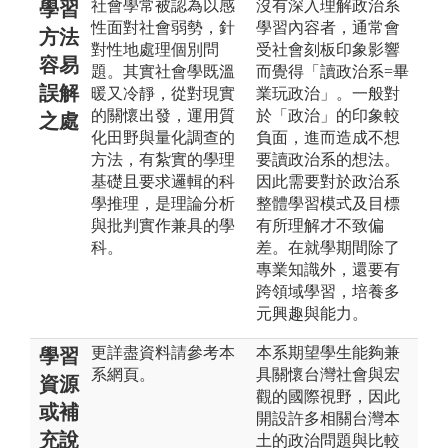
社會學常被認為以感
沒有深入理解政治系
學習
性面對社會弱勢，針
學習內容者，通常會
方法
對性地處理個別問
受社會刻板印象影響
容易
題。其實社會學既溫
而覺得「讀政治系=畢
誤解
暖又冷靜，從對現實
業玩政治」。一般對
的關懷出發，運用質
於「政治」的印象較
之處
化田野與量化調查的
負面，進而造成不想
方法，有紮實的學理
要讀政治系的想法。
基礎且要求邏輯的科
因此需要對於政治系
學推理，是理論分析
整體學習模式及目標
與批判實作兼具的學
有所理解才不致偏
科。
差。在就學期間除了
專業知識外，還要有
跨領域學習，培養多
元興趣與能力。
更詳盡資料請參考本
本系期望學生能夠兼
學習
系網頁。
具關懷台灣社會與宏
資源
觀的國際視野，因此
或補
開設許多相關台灣本
充說
土的政治問題與比較