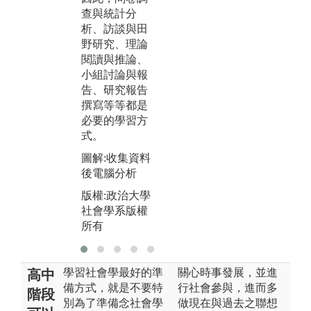
查
查與統計分
查與統計分
析
析、訪談與田
析、訪談與田
野
野研究、理論
野研究、理論
閱
閱讀與推論、
閱讀與推論、
小
小組討論與報
小組討論與報
告
告、研究報告
告、研究報告
撰
撰寫等等都是
撰寫等等都是
必
必要的學習方
必要的學習方
式
式。
式。
圖
圖解:收集資料
圖解:課後小組
報
後電腦分析
討論
版
版權:政治大學
版權:政治大學
社
社會學系版權
社會學系版權
所
所有
所有
學習社會學最好的準
關心時事發展，並進
高中
備方式，就是不要特
行社會參與，進而多
階段
別為了準備念社會學
做現在與過去之聯想