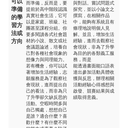
可以
而準備，反而是，要
與對話。嘗試問題式
準備
提前於高中階段認識
探究，並以小論文之
真實社會生活，它可
撰寫，在相關作品
的學
以是家庭、班級、社
中，能夠有系統且有
習方
團甚至課程分組。你
條理地說明個人見
法或
要多閱讀各式社會題
解。並且，增加生活
方向
材的小說、散文或社
經驗，進而去觀察社
會議題論述，培養自
會現狀，非為了升學
己對各種社會現象的
為目的的各類義工服
想像力與同理能力。
務，而是
若有機會，你可以試
能透過書面能口語表
著增加生活經驗，志
達出參加活動具體收
願服務是為了觀察社
獲與反思，辦理相關
會現狀，進而提出自
活動經驗心得感想與
己的看法，而非為只
啟發、競賽結果與成
了升學卻欠缺反思的
績取得意義。
活動。空暇時間多與
自己獨處，想想自己
是誰？適合什麼？喜
歡什麼？有什麼不同