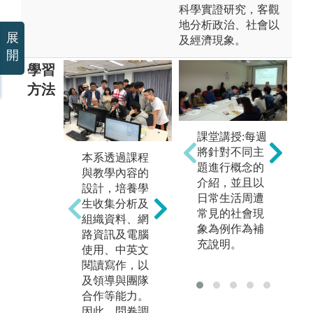
科學實證研究，客觀
地分析政治、社會以
展
及經濟現象。
開
學習
方法
課堂講授:每週
將針對不同主
本
本系透過課程
本系透過課程
題進行概念的
與
與教學內容的
與教學內容的
介紹，並且以
設
設計，培養學
設計，培養學
日常生活周遭
生
生收集分析及
生收集分析及
常見的社會現
組
組織資料、網
組織資料、網
象為例作為補
路
路資訊及電腦
路資訊及電腦
充說明。
使
使用、中英文
使用、中英文
閱
閱讀寫作，以
閱讀寫作，以
及
及領導與團隊
及領導與團隊
合
合作等能力。
合作等能力。
因
因此，問卷調
因此，問卷調