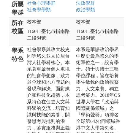
社會心理
學群
法政
學群
所屬
社會學
學類
政治
學類
學群
校本部
校本部
所在
校區
116011臺北市指南路
116011臺北市指南路
二段64號
二段64號
社會學系與政大校史
本系是華語政治學界
學系
同等悠久並且位居台
中歷史最為悠久的學
特色
灣人社學科核心。本
術單位之一，設有學
系著重啟發個人處境
士、碩士與博士三種
的社會學想像，致力
學位課程，旨在培養
於全球和地方問題的
學生敏銳的政治觀察
發現和解決。面對媒
力、人文素養、獨立
介和科技化趨勢，本
思考能力。2018年QS
系特色在促進人文與
世界大學在「政治與
科學的交流，培育知
國際關係領域」之
識與技能的素養，開
『學術聲譽』項排名
發思考與批判的潛
全球第64名(同領域香
力，落實服務與正義
港中文大學第61名、