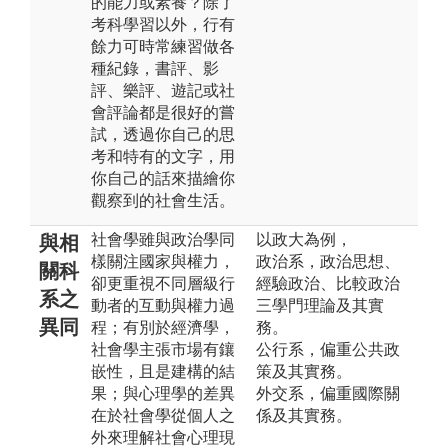
的能力或素養？除了
考科學習以外，行有
餘力可時常練習做各
種紀錄，書評、影
評、樂評、遊記或社
會評論都是很好的嘗
試，透過你自己的思
考和特有的文字，用
你自己的話來描繪你
觀察到的社會生活。
社會學雖與政治學同
以政大為例，
與相
樣關注國家與權力，
政治系，政治思想、
關科
卻更重視不同層級行
經驗政治、比較政治
系之
動者的互動與權力過
三學門理論及其實
異同
程；有別於經濟學，
務。
社會學主張市場有鑲
公行系，偏重公共政
嵌性，且是建構的結
策及其實務。
果；與心理學的差異
外交系，偏重國際關
在於社會學從個人之
係及其實務。
外來理解社會心理現