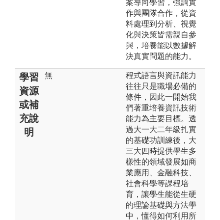
案導向學習，強調實
作與團隊合作，從資
料處理到分析、視覺
化與決策皆需親自參
與，培養能以數據解
決真實問題的能力。
無
程式語言與資訊能力
學習
往往只是職場必備的
資源
條件，因此一開始我
或補
們著重培養資訊技術
充說
能力為主要目標。透
過大一大二年級扎實
明
的基礎功訓練後，大
三大四時提供學生多
樣性的領域發展如商
業應用、金融科技、
社會科學等課程培
育，讓學生能從生硬
的理論基礎與方法學
中，懂得如何利用所