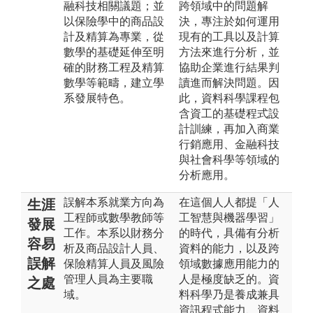
融科技相關議題；並
跨領域中的問題解
以保險學中的商品設
決，專注於如何運用
計及精算為專業，從
現有的工具以及計算
數學的基礎延伸至明
方法來進行分析，並
確的財務工程及精算
協助企業進行結果判
數學等範疇，建立學
讀進而解決問題。因
系發展特色。
此，資料科學課程包
含資工的基礎程式設
計訓練，再加入商業
行銷應用、金融科技
與社會科學等領域的
分析應用。
誤解本系就業方向為
在這個人人都提「人
生涯
工程師或數學教師等
工智慧與機器學習」
發展
工作。本系以財務分
的時代，具備有分析
容易
析及商品設計人員、
資料的能力，以及跨
誤解
保險精算人員及風險
領域數據應用能力的
管理人員為主要職
人是極度缺乏的。資
之處
域。
料科學乃是養成兼具
資訊程式能力、資料