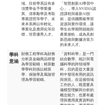
域。目前學系設有多
「智慧創新AI學習中
項獎學金予學業優
心」，導入NVIDIA認
異、清寒勵學及考取
證課程與最新AI技
專業證照等學子。未
術，提供國際級學習
來本系將以年輕化、
資源與實作環境，讓
專業化及應用化等目
學生在學期間就能與
標，培育優秀人才。
產業接軌，成為具創
新思維與數據決策力
的未來人才。
財務工程學科為財務
「資料科學」是一門
學科
分析及金融商品研發
結合數學、統計與電
意涵
為學習範疇；精算數
腦科學的跨領域學
學學科則係以精算
科，目的是從大量資
學、保險學及風險管
料中發現有用的資訊
理為學習範疇。
與洞見。在這個領域
工作的人，既需要具
備模型理解與分析的
概念能力，也要有處
理與應用真實資料的