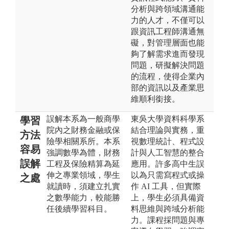
分析與跨領域溝通能
力的人才，不僅可以
跟資訊工程師溝通無
礙，對管理層面也能
夠了解需求進而發現
問題，研擬解決問題
的流程，使得企業內
部的資訊以及產業思
維順利銜接。
誤解本系為一般商學
東吳大學資料科學系
學習
院內之財務金融或保
結合理論與實務，重
方法
險學相關系所。本系
視數理統計、程式設
容易
強調數學為體，財務
計與人工智慧的整合
誤解
工程及保險精算為延
應用。許多高中生誤
伸之專業領域，學生
以為只需寫程式或操
之處
就讀時，須建立扎實
作 AI 工具，但實際
之數學能力，較能勝
上，學生必須具備資
任後續學習科目。
料思維與跨域分析能
力。課程採問題與專