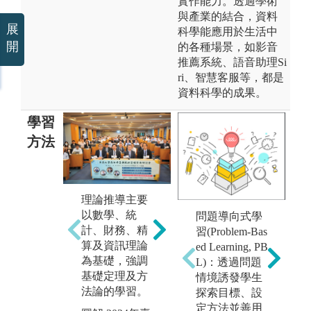
實作能力。透過學術
與產業的結合，資料
展
科學能應用於生活中
開
的各種場景，如影音
推薦系統、語音助理Si
ri、智慧客服等，都是
資料科學的成果。
學習
方法
理論推導主要
案例分析則以
軟
以數學、統
問題導向式學
金融商品、保
由
計、財務、精
習(Problem-Bas
險商品及相關
言
算及資訊理論
ed Learning, PB
資料探討為
的
為基礎，強調
L)：透過問題
主，帶領學生
學
基礎定理及方
情境誘發學生
將理論模型應
能
法論的學習。
探索目標、設
用至金融產業
圖
定方法並善用