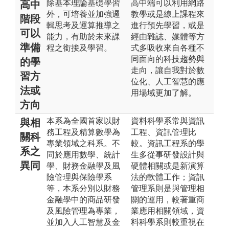
除基本理論基礎學習
高中端可以利用網路
高中
外，可培養並加強邏
教學或是線上課程來
階段
輯思考及運算推導之
進行預先學習，或是
可以
能力，有助於未來課
經由雜誌、媒體等方
準備
程之銜接及學習。
式多吸收來自各種不
同面向的科技趨勢與
的學
走向，讓自我對於數
習方
位化、人工智慧的應
法或
用場域更加了解。
方向
本系為全國首家以財
資料科學系常與資訊
與相
務工程及精算數學為
工程、資訊管理比
關科
專業領域之科系。不
較。資訊工程系的學
系之
同於應用數學、統計
生多從事研發設計與
異同
學、財務金融學及風
硬體相關或是新演算
險管理與保險學系
法的軟體工作；資訊
等，本系分別以財務
管理系則是與管理相
金融學中的商品研發
關的運用，較著重商
及風險管理為專業，
業應用相關領域，資
並加入人工智慧及金
料科學系則較重視在