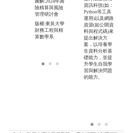
圖解:2024年壽
之實例。
課
資訊科技(如：
險精算與風險
圖解:「社會保
Python等工具
管理研討會
版
險與退休金規
運用)以及網路
財
版權:東吳大學
劃」學生專題
資源(如公開資
算
財務工程與精
研究競賽
料與程式碼)來
算數學系
提出解決方
導
版權:東吳大學
案，以培養學
財務工程與精
生資料分析基
算數學系
礎能力，並提
升學生自我學
習與解決問題
的能力。