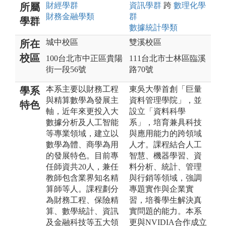
財經
學群
資訊
學群
跨
數理化
學
所屬
財務金融
學類
群
學群
數據統計
學類
城中校區
雙溪校區
所在
校區
100台北市中正區貴陽
111台北市士林區臨溪
街一段56號
路70號
本系主要以財務工程
東吳大學首創「巨量
學系
與精算數學為發展主
資料管理學院」，並
特色
軸，近年來更投入大
設立「資料科學
數據分析及人工智能
系」，培育兼具科技
等專業領域，建立以
與應用能力的跨領域
數學為體、商學為用
人才。課程結合人工
的發展特色。目前專
智慧、機器學習、資
任師資共20人，兼任
料分析、統計、管理
教師包含業界知名精
與行銷等領域，強調
算師等人。課程劃分
專題實作與企業實
為財務工程、保險精
習，培養學生解決真
算、數學統計、資訊
實問題的能力。本系
及金融科技等五大領
更與NVIDIA合作成立