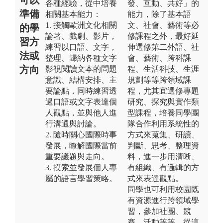
各種經驗，從中培養
發、互動、共好」的
準備
相關基本能力：
能力，除了基本語
1. 接觸歐洲文化相關
文、社會、藝術等必
的學
論著、戲劇、影片，
修課程之外，最好延
習方
練習以口語、文字，
伸選修第二外語、社
法或
整理、歸納各種文字
會、藝術、跨科課
方向
影視閱讀文本的問題
程、生活科技、生涯
意識、結構安排、主
規劃等等跨領域課
要論點，同時練習透
程，尤其宜選修專題
過口語或文字表達個
研究、探究與實作類
人觀點，並與他人進
型課程，培養同學團
行溝通與討論。
隊合作利用系統性的
2. 隨時關心國際時事
方式來蒐集、研讀、
發展，瞭解國際當前
判斷、思考、整理資
重要議題與走向。
料，進一步用清晰、
3. 摸索並發展個人專
有組織、有邏輯的方
屬的語言學習策略。
式來表達觀點。
同學也可利用校園既
有資源進行跨領域學
習，參加社團、競
賽、活動等等，從這