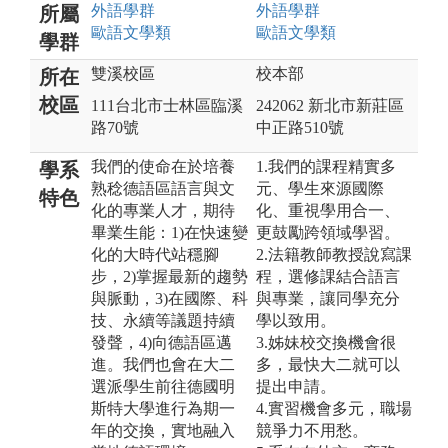
外語
學群
外語
學群
所屬
歐語文
學類
歐語文
學類
學群
雙溪校區
校本部
所在
校區
111台北市士林區臨溪
242062 新北市新莊區
路70號
中正路510號
我們的使命在於培養
1.我們的課程精實多
學系
熟稔德語區語言與文
元、學生來源國際
特色
化的專業人才，期待
化、重視學用合一、
畢業生能：1)在快速變
更鼓勵跨領域學習。
化的大時代站穩腳
2.法籍教師教授說寫課
步，2)掌握最新的趨勢
程，選修課結合語言
與脈動，3)在國際、科
與專業，讓同學充分
技、永續等議題持續
學以致用。
發聲，4)向德語區邁
3.姊妹校交換機會很
進。我們也會在大二
多，最快大二就可以
選派學生前往德國明
提出申請。
斯特大學進行為期一
4.實習機會多元，職場
年的交換，實地融入
競爭力不用愁。