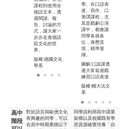
學。在口語表
課程則使用全
版權:德國文化
達、寫作、口
德語文本，透
過
學系
筆譯課程，尤
過閱讀、報
其是戲劇公演
告、討論的方
課中，都會讓
式，讓大家一
同學各就各
步步走進德語
位，身歷其
區文化的世
境，精準發
界。
揮。
版權:德國文化
圖解:口說課透
學系
過大富翁遊戲
練習口語表達
版權:輔大法文
系
對於語言與歐洲文化
同學請利用高中課業
高中
有興趣的同學，可以
架構以及校園既有學
階段
在高中時期累積以下
習資源確實培養「自
可以