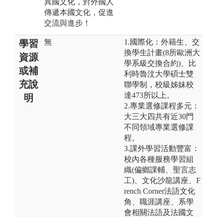
異國文化，對外國人
傳遞本國文化，促進
交流與進步！
無
1.國際化：外籍生、交
學習
換學生計畫(8所歐洲大
資源
學系級交換合約)、比
或補
利時魯汶大學碩士雙
充說
聯學制，校級姊妹校
達473所以上。
明
2.專業選修課程多元：
大三大四共有近30門
不同領域專業選修課
程。
3.課外學習活動豐富：
校內各種服務學習組
織(偏鄉課輔、聖言志
工)、文化沙龍講座、F
rench Corner法語文化
角、職涯講座、系學
會相關法語及法國文