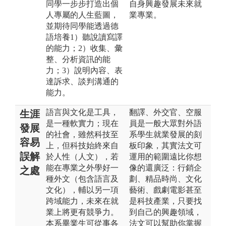
同學一步步打造出個
自身興趣發展未來就
人專屬的人生藍圖，
業專業。
並期待同學能透過德
語培養1）聽說讀寫譯
的能力；2）收集、彙
整、分析資訊的能
力；3）說明內容、表
達訴求、談判溝通的
能力。
語言與文化是工具，
翻譯、外交官、空服
生涯
是一種軟實力；現在
員是一般大眾對外語
發展
的社會，雖然科技至
系學生就業發展的刻
容易
上，但科技始終來自
板印象，其實法文可
誤解
於人性（人文），若
運用的範圍遠比你想
能在專業之外學好一
像的還廣泛：行銷企
之處
種外文（包含語言及
劃、精品時尚、文化
文化），輔以另一項
藝術、戲劇電影甚至
跨域能力，未來在就
是科技產業，只要找
業上將更有競爭力。
到自己的興趣領域，
本系畢業生可從事各
法文可以幫助你掌握