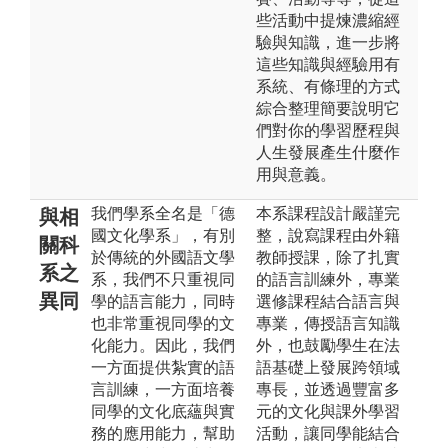
些活動中提煉濃縮經
驗與知識，進一步將
這些知識與經驗用有
系統、有條理的方式
綜合整理簡要說明它
們對你的學習歷程與
人生發展產生什麼作
用與意義。
我們學系全名是「德
本系課程設計嚴謹完
與相
國文化學系」，有別
整，說寫課程由外籍
關科
於傳統的外國語文學
教師授課，除了扎實
系之
系，我們不只重視同
的語言訓練外，專業
異同
學的語言能力，同時
選修課程結合語言與
也非常重視同學的文
專業，傳授語言知識
化能力。因此，我們
外，也鼓勵學生在法
一方面提供紮實的語
語基礎上發展跨領域
言訓練，一方面培養
專長，並透過豐富多
同學的文化底蘊與實
元的文化與課外學習
務的應用能力，幫助
活動，讓同學能結合