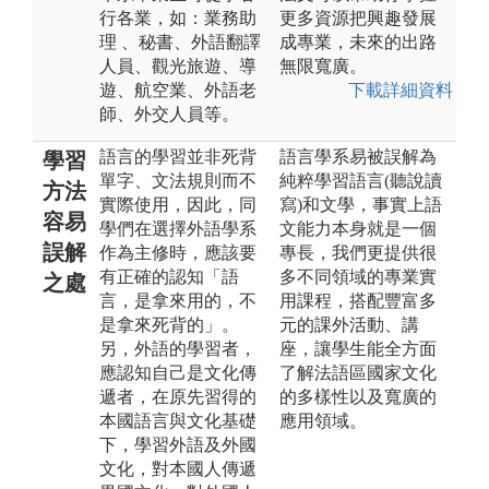
行各業，如：業務助
更多資源把興趣發展
理 、秘書、外語翻譯
成專業，未來的出路
人員、觀光旅遊、導
無限寬廣。
遊、航空業、外語老
下載詳細資料
師、外交人員等。
語言的學習並非死背
語言學系易被誤解為
學習
單字、文法規則而不
純粹學習語言(聽說讀
方法
實際使用，因此，同
寫)和文學，事實上語
容易
學們在選擇外語學系
文能力本身就是一個
誤解
作為主修時，應該要
專長，我們更提供很
有正確的認知「語
多不同領域的專業實
之處
言，是拿來用的，不
用課程，搭配豐富多
是拿來死背的」。
元的課外活動、講
另，外語的學習者，
座，讓學生能全方面
應認知自己是文化傳
了解法語區國家文化
遞者，在原先習得的
的多樣性以及寬廣的
本國語言與文化基礎
應用領域。
下，學習外語及外國
文化，對本國人傳遞