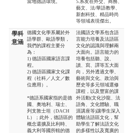
當地德語環境。
5.系友在外交、商務、
藝文、法/華語教學、
新創科技、精品時尚
等領域表現傑出。
德國文化學系屬於外
法國語文學系包含語
學科
語學群、歐語學類，
言能力培養及法語區
意涵
我們的課程主要分
文化的認識與理解兩
為：
大面向。語言能力的
1) 德語區國家語言課
培養包括聽、說、
程。
讀、寫、譯等五大面
2) 德語區國家文化課
向，另外透過文學、
程（社科／人文／數
藝術與文化、政治與
位應用）。
歷史等多元領域選修
課程，以及豐富的課
*德語系國家指的是德
外活動(文化沙龍、法
國、奧地利、瑞士、
語角、文化體驗、職
列支敦士坦（DACH
涯講座等)讓學生深入
L）；此外，德語區的
體驗法語區文化，幫
概念還擴及比利時、
助學生了解法語文化
義大利等國所轄的德
的多樣性以及寬廣的