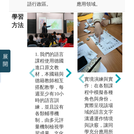
語行政區。
應用領域。
學習
方法
3
2. 課後，透過
位
1. 我們的語言
作業複習、分
展
往
課程使用德國
組討論、相互
開
大
進口原文教
練習、課外資
學
材，本國籍與
音
料等，持續複
入
實境演練與實
德籍教師相互
習課堂學習內
環
作：在各類課
搭配教學，每
(
容，一方面提
程中模擬各種
週至少有10小
高語言能力、
版
角色與身份，
時的語言訓
（
表述能力、問
學
實際呈現該場
練，並且設有
題解決能力，
域的語言文字
各類輔導機
另一方面也藉
溝通運作情境
制，由多元評
此磨練日後職
與訣竅，讓同
量機制檢視學
場需要的團隊
學充分應用所
習成果。文化
合作能力。