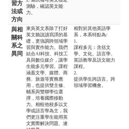
習方
測驗，確認英文能
法或
力。
方向
東吳英文系除了打好
相對於其他英語學
與相
英文聽說讀寫譯的基
系，本系特點為:
關科
礎，更強調跨領域學
1.
系之
習與實作能力。我們
課程多元：含括文
異同
結合AI科技、科技工
學、文化、語言學、
具與數位媒介，讓學
英語教學及語文能力
生能多元學習。課程
課程。
涵蓋文學、媒體、商
2.
務、旅遊等實務應
提供學生跨語言、跨
用，也提供雙主修、
領域學習機會。
輔系與雙聯學位選
擇，培養國際移動
力。相較他校多以文
學或語言學為主，我
們更注重學生能用英
文實際解決問題、連