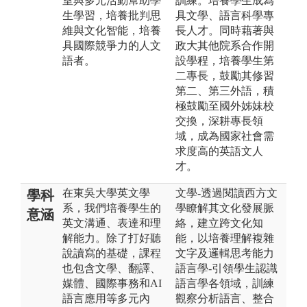
室與多元活動幫助學
訓練。培養學生成為
生學習，培養批判思
具文學、語言科學專
維與文化智能，培養
長人才。同時藉著與
具國際競爭力的人文
政大其他院系合作開
語者。
設學程，培養學生第
二專長，鼓勵其修習
第二、第三外語，積
極鼓勵至國外姊妹校
交換，深耕專長領
域，成為國家社會需
求度高的英語文人
才。
在東吳大學英文學
文學-透過閱讀西方文
學科
系，我們培養學生的
學瞭解其文化發展脈
意涵
英文溝通、表達和理
絡，建立跨文化知
解能力。除了打好聽
能，以培養理解複雜
說讀寫的基礎，課程
文字及邏輯思考能力
也包含文學、翻譯、
語言學-引領學生認識
媒體、國際事務和AI
語言學各領域，訓練
語言應用等多元內
觀察分析語言、整合