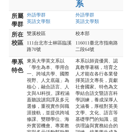
系
外語
學群
外語
學群
所屬
英語文
學類
英語文
學類
學群
雙溪校區
校本部
所在
校區
111台北市士林區臨溪
116011臺北市指南路
路70號
二段64號
東吳大學英文系以
本系以師資優異、認
學系
「學生為本、學用合
真教學著稱，培育之
特色
一、跨域共學、國際
人才能在各行各業發
視野、人文底蘊」為
揮英語文專長，貢獻
核心，融合語言、人
社會國家。特色為文
文與AI科技。課程涵
學結合語文暨語言科
蓋聽說讀寫譯及多元
學訓練，養成深厚人
選修，重視實作與職
文涵養，厚植對英美
涯接軌，並提供跨域
文學、文化、語言等
修課、雙聯學位、海
基礎學門的知識，提
外實習機會。專業教
供理論與實務結合的