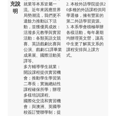
充說
就業等本系皆屬一
2. 本校外語學院提供2
流。近年來因應世界
0多種的外語課程供同
明
局勢潮流，我們更不
學選修，擁有豐富的
遺餘力推動以下活
第二外語學習資源。
動，並獲優異成效：
3. 本系學會積極舉辦
活潑多元教學與實習
各樣活動，每年暑期
活動：各類英語文競
均辦理英文營，讓高
賽、英語戲劇比賽與
中生更了解英文系的
公演、戲劇/口譯畢業
課程安排與上課方
成果展、國際活動英
式。
譯等。
多方輔導學生就業：
開設課程提供實習機
會；推動學生學習第
二專長；實施總結性
課程確保所學；辦理
多樣培訓課程。
國際化交流和實習機
會：與澳洲、英國學
校簽訂雙聯學制；提