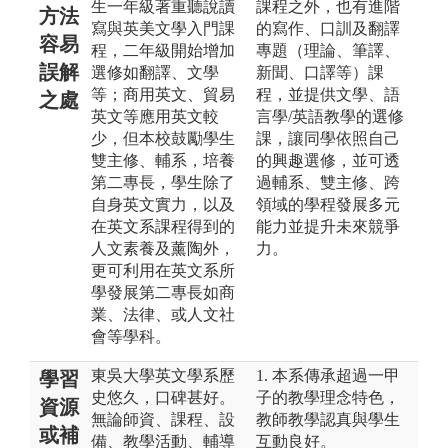
生一年級著重聽說讀
課程之外，也有進階
方法
寫與英美文學入門課
的寫作、口訓及翻譯
容易
程，二年級開始增加
專題（理論、筆譯、
誤解
選修如翻譯、文學
新聞、口譯等）課
等；商用英文、貿易
程，並提供文學、語
之處
英文等應用英文較
言學/英語教學的選修
少，但本校鼓勵學生
課，讓同學依照自己
雙主修、輔系，培養
的興趣選修，並可透
第二專長，學生除了
過輔系、雙主修、跨
自身英文實力，以及
領域的學程發展多元
在英文系課程得到的
能力並提升未來競爭
人文素養及薰陶外，
力。
更可利用在英文系所
學發展第二專長如商
業、法律、或人文社
會等學科。
東吳大學英文學系歷
1. 本系傳承超過一甲
學習
史悠久，口碑甚好。
子的教學理念特色，
資源
無論師資、課程、設
教師教學認真與學生
或補
備、教學活動、輔導
互動良好。