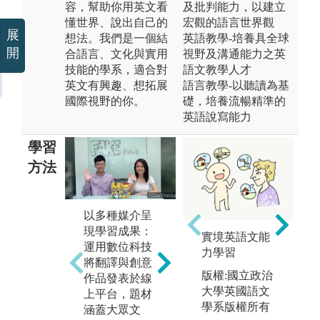
容，幫助你用英文看
及批判能力，以建立
懂世界、說出自己的
宏觀的語言世界觀
展
想法。我們是一個結
英語教學-培養具全球
開
合語言、文化與實用
視野及溝通能力之英
技能的學系，適合對
語文教學人才
英文有興趣、想拓展
語言教學-以聽讀為基
國際視野的你。
礎，培養流暢精準的
英語說寫能力
學習
方法
以多種媒介呈
跨文化交流與
現學習成果：
國際合作活
實境英語文能
情
運用數位科技
動：與外籍學
力學習
過
將翻譯與創意
生交流、參加
覽
版權:國立政治
作品發表於線
英文營隊或出
議
大學英國語文
上平台，題材
國交換，把學
等
學系版權所有
涵蓋大眾文
到的英文活用
英