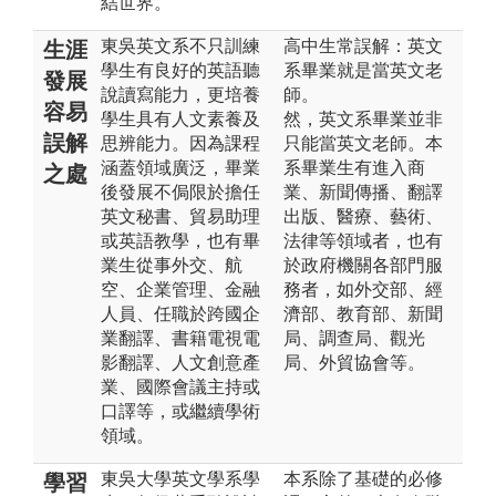
結世界。
東吳英文系不只訓練
高中生常誤解：英文
生涯
學生有良好的英語聽
系畢業就是當英文老
發展
說讀寫能力，更培養
師。
容易
學生具有人文素養及
然，英文系畢業並非
誤解
思辨能力。因為課程
只能當英文老師。本
涵蓋領域廣泛，畢業
系畢業生有進入商
之處
後發展不侷限於擔任
業、新聞傳播、翻譯
英文秘書、貿易助理
出版、醫療、藝術、
或英語教學，也有畢
法律等領域者，也有
業生從事外交、航
於政府機關各部門服
空、企業管理、金融
務者，如外交部、經
人員、任職於跨國企
濟部、教育部、新聞
業翻譯、書籍電視電
局、調查局、觀光
影翻譯、人文創意產
局、外貿協會等。
業、國際會議主持或
口譯等，或繼續學術
領域。
東吳大學英文學系學
本系除了基礎的必修
學習