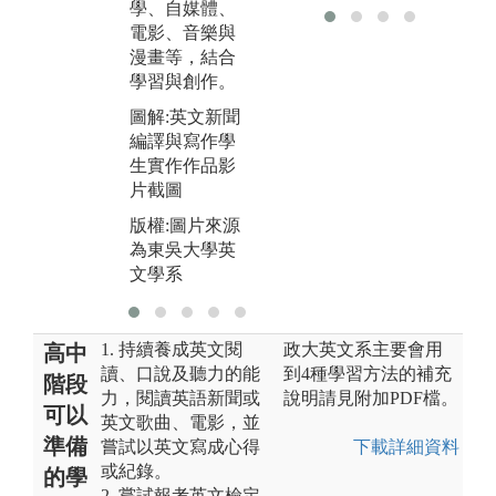
學、自媒體、
在真實情境
力
電影、音樂與
中。
版
漫畫等，結合
圖解:宮崎大學
為
學習與創作。
師生與接待同
文
圖解:英文新聞
學於校徽牆前
編譯與寫作學
合影
生實作作品影
版權:圖片來源
片截圖
為東吳大學英
版權:圖片來源
文學系
為東吳大學英
文學系
1. 持續養成英文閱
政大英文系主要會用
高中
讀、口說及聽力的能
到4種學習方法的補充
階段
力，閱讀英語新聞或
說明請見附加PDF檔。
可以
英文歌曲、電影，並
準備
嘗試以英文寫成心得
下載詳細資料
或紀錄。
的學
2. 嘗試報考英文檢定