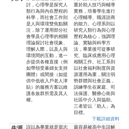
討，心理學是探究人
重於助人技巧與輔導
類行為與內在歷程的
實務，培養學生進行
科學，而社會工作則
心理輔導、職涯諮商
是人與環境雙焦點關
的能力。心理系則以
注，除了運用部分社
研究人類行為與心理
會學及心理學的相關
歷程為核心，強調理
理論探討社會現象、
論、實驗與科學方
理解人際，以及人與
法，畢業後可從事研
環境間的互動，進一
究、臨床或應用心理
步提供各種直接（例
相關工作。社工系則
如帶領受暴婦女支持
以社會福利制度與資
團體）或間接（如提
源運用為重，關注弱
供中低收入戶老人津
勢群體與社會正義，
貼）的服務方案以維
訓練學生在家庭、司
護各族群所需及其人
法保護、醫療心衛與
權。
社區中介入與協助。
三者皆以「助人」為
目標。
下載詳細資料
誤以為畢業就是當志
最容易被高中生誤解
生涯