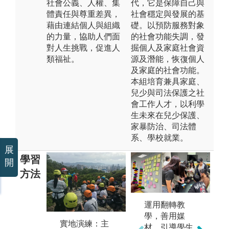
社會公義、人權、集
代，它是保障自己與
體責任與尊重差異，
社會穩定與發展的基
藉由連結個人與組織
礎。以預防服務對象
的力量，協助人們面
的社會功能失調，發
對人生挑戰，促進人
掘個人及家庭社會資
類福祉。
源及潛能，恢復個人
及家庭的社會功能。
本組培育兼具家庭、
兒少與司法保護之社
會工作人才，以利學
生未來在兒少保護、
家暴防治、司法體
系、學校就業。
展
學習
開
方法
運用翻轉教
課
學，善用媒
師
問題導向學習
實地演練：主
材，引導學生