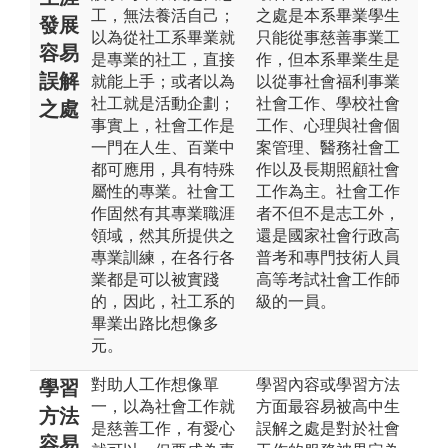
工，無法養活自己；
之處是本系畢業學生
發展
以為從社工系畢業就
只能從事慈善事業工
容易
是專業的社工，直接
作，但本系畢業生是
誤解
就能上手；或者以為
以從事社會福利事業
社工就是活動企劃；
社會工作、學校社會
之處
事實上，社會工作是
工作、心理與社會個
一門在人生、百業中
案管理、醫務社會工
都可應用，具有特殊
作以及長期照顧社會
屬性的專業。社會工
工作為主。社會工作
作固然有其專業職涯
者不但不是志工外，
領域，然其所提供之
還是國家社會行政高
專業訓練，在各行各
普考和專門技術人員
業都是可以被實踐
高等考試社會工作師
的，因此，社工系的
級的一員。
畢業出路比想像多
元。
對助人工作想像單
學習內容或學習方法
學習
一，以為社會工作就
方面最容易被高中生
方法
是慈善工作，有愛心
誤解之處是對於社會
容易