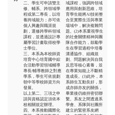
二、學生可申請雙主
域課程，強調跨領域
修、輔系、跨領域學
應用與創新思維，培
程或第二專長，以培
育學生能將AI技術整
養跨域能力；亦可依
合至實際生活與專業
個人興趣與職涯規
場域中，解決複雜問
劃，選修跨學科領域
題。(2)本系重視學生
課程，並透過設計專
的社會關懷精神與團
屬學習計畫取得校學
隊合作能力，鼓勵學
士學位。
生在學習過程中培養
三、本系為本校師資
溝通協作、組織規
培育中心培育國中綜
劃、問題解決與自我
合活動學習領域輔導
反思等核心素養，並
專長/輔導教師之對應
在專業知能上不斷精
學系，學生可依規劃
進成長。(3)此外，本
朝中等學校師資方向
系師生互動良好，形
發展。
成亦師亦友的關係，
以上第二、三項之申
畢業後仍維持密切聯
請與資格認定須依本
繫。系友之間透過系
校相關規定辦理。
學會、系隊與社團所
四、本系推動國際化
建立的緊密系友網