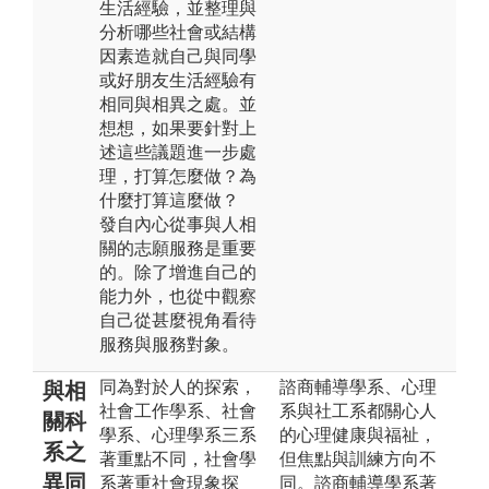
生活經驗，並整理與
分析哪些社會或結構
因素造就自己與同學
或好朋友生活經驗有
相同與相異之處。並
想想，如果要針對上
述這些議題進一步處
理，打算怎麼做？為
什麼打算這麼做？
發自內心從事與人相
關的志願服務是重要
的。除了增進自己的
能力外，也從中觀察
自己從甚麼視角看待
服務與服務對象。
同為對於人的探索，
諮商輔導學系、心理
與相
社會工作學系、社會
系與社工系都關心人
關科
學系、心理學系三系
的心理健康與福祉，
系之
著重點不同，社會學
但焦點與訓練方向不
異同
系著重社會現象探
同。諮商輔導學系著