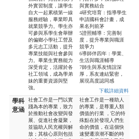
外實習制度，讓學生
與實務結合
自大一起累積第一線
4研究培育：指導學生
服務經驗，畢業即具
申請國科會計畫，成
就業競爭力。學生亦
果名列前茅
可參與系學生會舉辦
5證照輔導：完善制
的偏鄉小學社工營及
度，提升專業與職涯
多元志工活動，提升
競爭力
專業技能與社會參與
6導師伴四年：學業、
力。畢業生實務能力
生活與職涯輔導
深受肯定，活躍於各
7師生與系友情誼深
社工領域，成為學弟
厚，系友連結緊密，
妹的重要資源與堅
展現高度認同感
強。
下載詳細資料
社會工作是一門以實
社會工作是一種助人
學科
踐為本的專業，致力
的專業，是尊重人類
意涵
於推動社會改變與發
價值的行業 ，它的特
展、促進社會凝聚，
殊點在於發現人們生
並協助人民充權與解
命的價值，在這個快
放；其核心原則包括
速變遷浪潮不斷的時