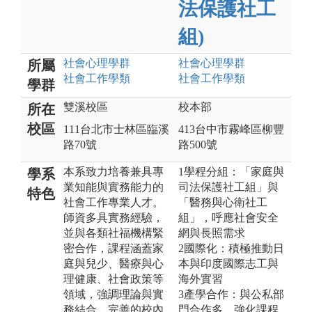
法保護社工
組)
社會心理
學群
社會心理
學群
所屬
社會工作
學類
社會工作
學類
學群
雙溪校區
校本部
所在
校區
111台北市士林區臨溪
413台中市霧峰區柳豐
路70號
路500號
本系致力培養兼具專
1學程分組：「家庭與
學系
業知能與實務能力的
司法保護社工組」與
特色
社會工作專業人才。
「醫務與心衛社工
師資多具實務經驗，
組」，呼應社會安全
並與各類社福機構緊
網與長照需求
密合作，課程涵蓋家
2國際化：積極推動日
庭與兒少、醫療與心
本與印度國際志工與
理健康、社會政策等
海外實習
領域，強調理論與實
3產學合作：與公私部
務結合。完善的校內
門合作多，強化課程