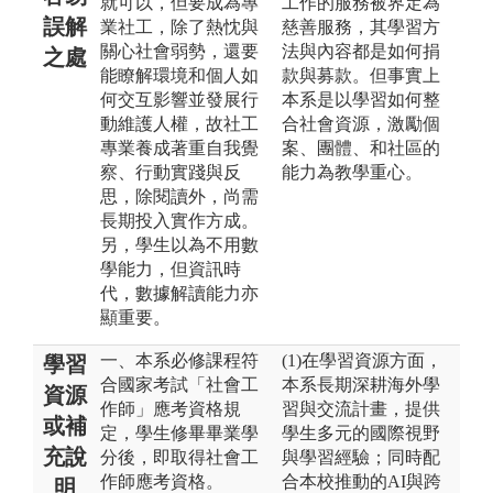
就可以，但要成為專
工作的服務被界定為
誤解
業社工，除了熱忱與
慈善服務，其學習方
關心社會弱勢，還要
法與內容都是如何捐
之處
能瞭解環境和個人如
款與募款。但事實上
何交互影響並發展行
本系是以學習如何整
動維護人權，故社工
合社會資源，激勵個
專業養成著重自我覺
案、團體、和社區的
察、行動實踐與反
能力為教學重心。
思，除閱讀外，尚需
長期投入實作方成。
另，學生以為不用數
學能力，但資訊時
代，數據解讀能力亦
顯重要。
一、本系必修課程符
(1)在學習資源方面，
學習
合國家考試「社會工
本系長期深耕海外學
資源
作師」應考資格規
習與交流計畫，提供
或補
定，學生修畢畢業學
學生多元的國際視野
充說
分後，即取得社會工
與學習經驗；同時配
作師應考資格。
合本校推動的AI與跨
明