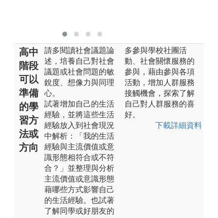
版
社
請多閱讀社會議題論
多參與學校社團活
高中
述，培養自己對社會
動、社會關懷服務的
階段
議題或社會問題的敏
參與，藉由參與各項
可以
銳度、想像力與同理
活動，增加人群服務
準備
心。
接觸機會，探索了解
試著增加自己的生活
自己對人群服務的喜
的學
經驗，並將這些生活
好。
習方
經驗放入到社會現況
下載詳細資料
法或
中解析：「我的生活
方向
經驗與主流價值或意
識形態相符合或不符
合？」並整理與分析
主流價值或意識形態
藉哪些方式影響自己
的生活經驗。也試著
了解同學或好朋友的