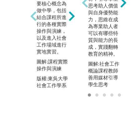
工
法：學生須依
要核心概念為
思考助人價值
巧
據教師指定之
做中學，包括
與自身優勢能
示
案例或議題，
結合課程所進
力，思維在成
生
進行討論；再
行的各種實際
為專業助人者
操
由教師或其他
操作與演練，
可以有哪些特
著
學生提問，讓
以及進入社會
質與能力的長
據
學生參與討
工作場域進行
成，實踐翻轉
情
論，激發學生
實地實習。
教育的精神。
色
分析案例或議
圖解:課程實際
工
圖解:社會工作
題，提出介入
操作與演練
作
概論課程教師
方式的能力。
教
善用媒材引導
版權:東吳大學
圖解:方案課群
生
學生思考
社會工作學系
議題展覽
況
與
版權:東吳大學
學
社會工作學系
技
圖
與
式