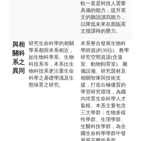
軌一直是科技人需要
具備的能力，提升英
文的聽說讀寫能力，
以降低未來在面臨英
文授課時的壓力。
研究生命科學的相關
本系整合發展生物科
與相
學系都與本系相近，
學師資(約30位)、教學
關科
如生物科學系、生物
研究空間資源(含溫
系之
科技系等，本系比生
室、動物飼育室)、圖
異同
物科技系更注重生命
儀設備、研究題材及
科學之基礎學識及生
相關智庫與技術支
態保育之研究。
援，打造出極優質的
學習研究環境，為國
內培育生命科學人才
紮根。本系主要包含
三大學群：生物多樣
性學群、生理學群、
生醫科技學群，為全
國生命科學學群中發
展最完整的系所。