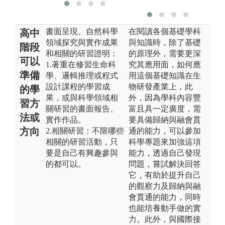
書面呈現、自然科學
在閱讀各個基礎學科
高中
領域探究與實作成果
與知識時，除了基礎
階段
和相關的研習證明：
的原理外，需要更深
可以
1.著重在修習生命科
究其應用面，如何應
準備
學、邏輯推理或程式
用這個基礎知識在生
設計課程的學習成
物研發產業上，此
的學
果，或與科學領域相
外，因為學科內容豐
習方
關研習的書面報告、
富且具一定廣度，需
法或
實作作品。
要具備歸納與融會貫
方向
2.相關研習：不限哪些
通的能力，可以參加
相關的研習活動，只
科學專題來加強這項
要是自己有興趣參與
能力，透過自己發現
的都可以。
問題，嘗試解決回答
它，有助於提升自己
的觀察力及歸納與融
會貫通的能力，同時
也能培養動手做的實
力。此外，與國際接