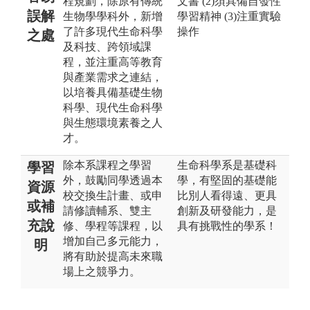
程規劃，除原有傳統
文書 (2)須具備自發性
誤解
生物學學科外，新增
學習精神 (3)注重實驗
了許多現代生命科學
操作
之處
及科技、跨領域課
程，並注重高等教育
與產業需求之連結，
以培養具備基礎生物
科學、現代生命科學
與生態環境素養之人
才。
除本系課程之學習
生命科學系是基礎科
學習
外，鼓勵同學透過本
學，有堅固的基礎能
資源
校交換生計畫、或申
比別人看得遠、更具
或補
請修讀輔系、雙主
創新及研發能力，是
充說
修、學程等課程，以
具有挑戰性的學系！
增加自己多元能力，
明
將有助於提高未來職
場上之競爭力。