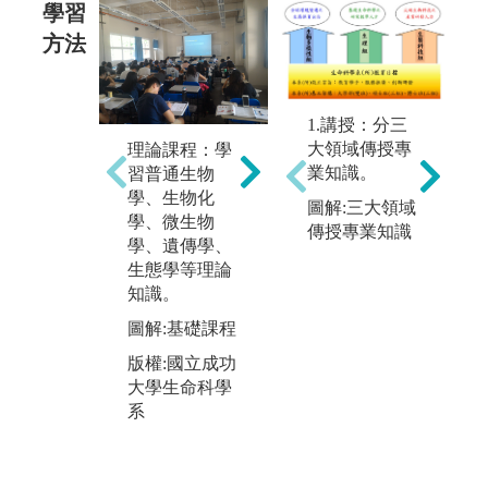
學習
方法
專
1.講授：分三
過
大領域傳授專
實驗方法：進
理論課程：學
他
業知識。
行普通生物
習普通生物
合
學、生物化
學、生物化
了
圖解:三大領域
學、微生物
學、微生物
力
傳授專業知識
學、生態實驗
學、遺傳學、
他
課程，採分組
生態學等理論
的
操作觀察，並
知識。
圖
利用統計方法
圖解:基礎課程
版
分析結果 。
版權:國立成功
大
圖解:實驗操作
大學生命科學
系
版權:國立成功
系
大學生命科學
系