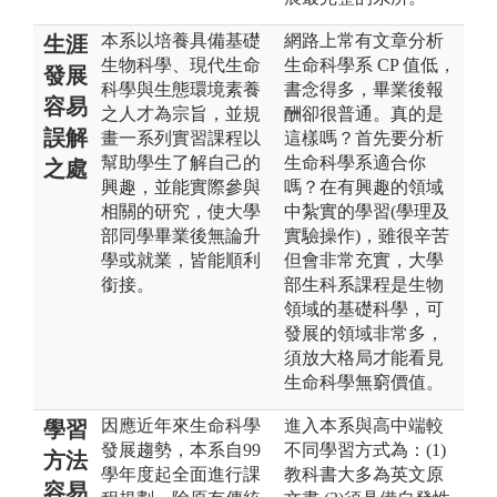
本系以培養具備基礎
網路上常有文章分析
生涯
生物科學、現代生命
生命科學系 CP 值低，
發展
科學與生態環境素養
書念得多，畢業後報
容易
之人才為宗旨，並規
酬卻很普通。真的是
誤解
畫一系列實習課程以
這樣嗎？首先要分析
幫助學生了解自己的
生命科學系適合你
之處
興趣，並能實際參與
嗎？在有興趣的領域
相關的研究，使大學
中紮實的學習(學理及
部同學畢業後無論升
實驗操作)，雖很辛苦
學或就業，皆能順利
但會非常充實，大學
銜接。
部生科系課程是生物
領域的基礎科學，可
發展的領域非常多，
須放大格局才能看見
生命科學無窮價值。
因應近年來生命科學
進入本系與高中端較
學習
發展趨勢，本系自99
不同學習方式為：(1)
方法
學年度起全面進行課
教科書大多為英文原
容易