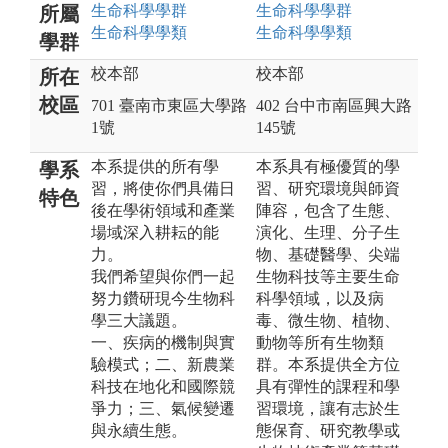
生命科學
學群
生命科學
學群
所屬
生命科學
學類
生命科學
學類
學群
校本部
校本部
所在
校區
701 臺南市東區大學路
402 台中市南區興大路
1號
145號
本系提供的所有學
本系具有極優質的學
學系
習，將使你們具備日
習、研究環境與師資
特色
後在學術領域和產業
陣容，包含了生態、
場域深入耕耘的能
演化、生理、分子生
力。
物、基礎醫學、尖端
我們希望與你們一起
生物科技等主要生命
努力鑽研現今生物科
科學領域，以及病
學三大議題。
毒、微生物、植物、
一、疾病的機制與實
動物等所有生物類
驗模式；二、新農業
群。本系提供全方位
科技在地化和國際競
具有彈性的課程和學
爭力；三、氣候變遷
習環境，讓有志於生
與永續生態。
態保育、研究教學或