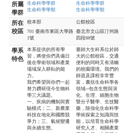
生命科學
學群
生命科學
學群
所屬
生命科學
學類
生命科學
學類
學群
校本部
公館校區
所在
校區
701 臺南市東區大學路
臺北市文山區汀州路
1號
四段88號
本系提供的所有學
臺師大生科系位於師
學系
習，將使你們具備日
大的公館校區，交通
特色
後在學術領域和產業
便利的同時又有清幽
場域深入耕耘的能
的校園環境。我們的
力。
師資及課程非常豐
我們希望與你們一起
富，囊括生命科學各
努力鑽研現今生物科
領域─包含生態與演
學三大議題。
化、生理、細胞生物
一、疾病的機制與實
暨分子醫學、生技醫
驗模式；二、新農業
藥，除強化生命科學
科技在地化和國際競
學術探索之知識與技
爭力；三、氣候變遷
能，以培育生命科學
與永續生態。
研究人才、相關產業