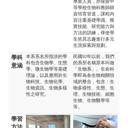
專業人員，亦保留中
等學校生物科教師師
資培育管道，課程內
容注重基礎學識、務
實技能、研究能力與
方法的訓練，俾使學
生依其志趣進行多元
生涯探索與規劃。
本系系名所指涉的學
民國92年以前，我們
學科
科包含生物學、生態
的系所名稱原本叫做
意涵
學、微生物學等基礎
「生物系」。生命科
理論，以及應用於生
學即為各生物相關領
物科技、生物化學、
域的整合，包含：生
生物資訊、生物多樣
物多樣性、生態、生
性之研究。
理、生物技術、細胞
生物、生物醫學等
等。
學習
方法