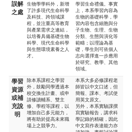
誤解
生物學學科外，新增
學習生命禮儀。事實
了許多現代生命科學
上，本系學習內容為
之處
及科技、跨領域課
生物的基礎科學，學
程，並注重高等教育
習內容包含細胞與分
與產業需求之連結，
子生物、生理、生物
以培養具備基礎生物
分類、生態與演化等
科學、現代生命科學
範疇；以理論為基
與生態環境素養之人
礎，學生則可依個人
才。
志向選擇進一步應用
於研究、教學、其他
領域。
除本系課程之學習
本系大多必修課程老
學習
外，鼓勵同學透過本
師皆以中文口述，但
資源
校交換生計畫、或申
簡報、課本、考試使
或補
請修讀輔系、雙主
用英文原文。
充說
修、學程等課程，以
另外，本系實驗課撰
增加自己多元能力，
寫實驗報告，講求科
明
將有助於提高未來職
學記錄的精確，因此
場上之競爭力。
中文寫作表達能力亦