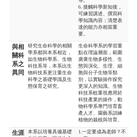
等。
6. 接觸科學新知後，
可練習講述、撰寫科
學知識內容；清楚表
達的能力亦相當重
要。
研究生命科學的相關
生命科學系的學習重
與相
學系都與本系相近，
點在理論層面，範圍
關科
如生物科學系、生物
廣褒生物多樣性、生
系之
科技系等，本系比生
態與演化、生理、細
異同
物科技系更注重生命
胞與分子生物等類
科學之基礎學識及生
別，以實驗操作探究
態保育之研究。
更深入的知識。生物
科技系較重視應用於
科技產業的操作，動
物科學系專門培育畜
產人才、園藝系訓練
植物的栽植與培育。
本系以培養具備基礎
1.一定要成為老師？不
生涯