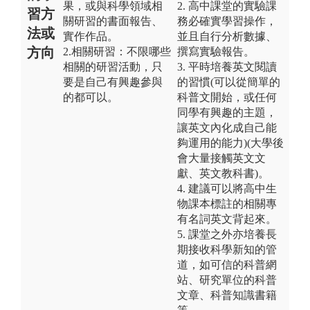
果，或與科學領域相
2. 高中課堂的實驗課
習方
關研習的書面報告、
務必確實學習操作，
法或
實作作品。
並且自行分析數據、
方向
2.相關研習：不限哪些
撰寫實驗報告。
相關的研習活動，只
3. 平時培養英文閱讀
要是自己有興趣參與
的習慣(可以從簡單的
的都可以。
科普文開始，或任何
同學有興趣的主題，
讓英文內化成自己能
夠運用的能力)(大學後
會大量接觸英文文
獻、英文教科書)。
4. 建議可以將高中生
物課本標註的相關專
有名詞英文背起來。
5. 課堂之外亦培養長
期接收科學新知的管
道，如可信的科普網
站、研究單位的科普
文章、科普知識書籍