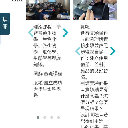
專
展
過
開
實驗方法：進
理論課程：學
實驗：
他
行普通生物
習普通生物
進行實驗操作
合
學、生物化
學、生物化
→能夠理解實
了
學、微生物
學、微生物
驗步驟並依照
力
學、生態實驗
學、遺傳學、
步驟親自操
他
課程，採分組
生態學等理論
作；建立使用
的
操作觀察，並
知識。
儀器、器材、
圖
利用統計方法
藥品的良好習
圖解:基礎課程
版
分析結果 。
慣。
版權:國立成功
大
判讀實驗結果
圖解:實驗操作
大學生命科學
系
→實驗結果有
版權:國立成功
系
什麼意義？怎
大學生命科學
麼分析？怎麼
系
呈現結果？
設計實驗→若
想得到更進一
步的結果，要