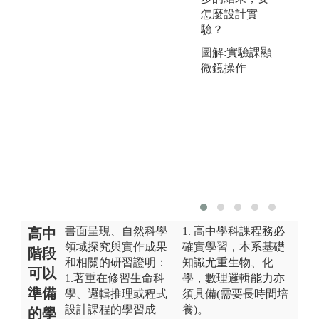
怎麼設計實
驗？
圖解:實驗課顯
微鏡操作
書面呈現、自然科學
1. 高中學科課程務必
高中
領域探究與實作成果
確實學習，本系基礎
階段
和相關的研習證明：
知識尤重生物、化
可以
1.著重在修習生命科
學，數理邏輯能力亦
準備
學、邏輯推理或程式
須具備(需要長時間培
設計課程的學習成
養)。
的學