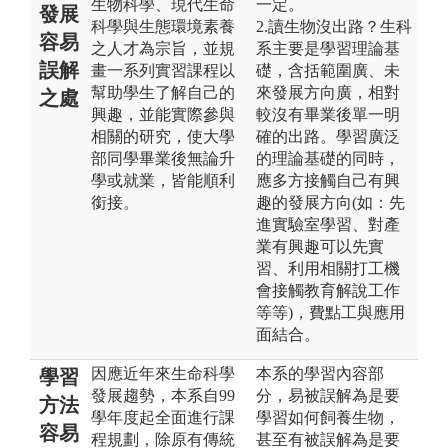
生物科學、現代生命
一定。
發展
科學與生態環境素養
2.讀生物沒出路？生科
容易
之人才為宗旨，並規
系主要是學習理論基
誤解
畫一系列實習課程以
礎，含括範圍廣、未
幫助學生了解自己的
來發展方向廣，相對
之處
興趣，並能實際參與
較沒有畢業後單一明
相關的研究，使大學
確的出路。學習廣泛
部同學畢業後無論升
的理論基礎的同時，
學或就業，皆能順利
應多方接觸自己有興
銜接。
趣的發展方向(如：先
進實驗室學習、對產
業有興趣可以先實
習、利用相關打工機
會接觸教育解說工作
等等)，費點工與應用
面結合。
因應近年來生命科學
本系的學習內容部
學習
發展趨勢，本系自99
分，易被誤解為是要
方法
學年度起全面進行課
學習如何飼養生物，
容易
程規劃，除原有傳統
甚至有被誤解為是要