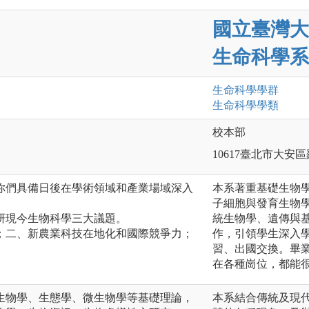
國立臺灣大
生命科學系
生命科學
學群
生命科學
學類
校本部
10617臺北市大安
你們具備日後在學術領域和產業場域深入
本系著重基礎生物
子細胞與發育生物
研現今生物科學三大議題。
統生物學、遺傳與
；二、新農業科技在地化和國際競爭力；
作，引領學生深入
習、出國交換。畢
在各種崗位，都能
生物學、生態學、微生物學等基礎理論，
本系結合傳統及現