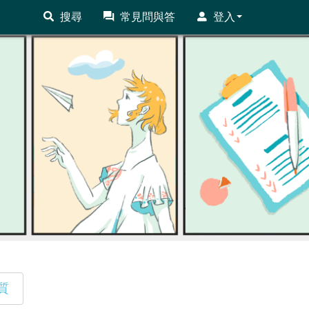
搜尋
常見問與答
登入
質