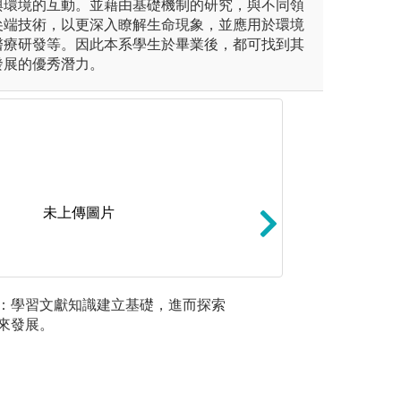
與環境的互動。並藉由基礎機制的研究，與不同領
尖端技術，以更深入瞭解生命現象，並應用於環境
醫療研發等。因此本系學生於畢業後，都可找到其
發展的優秀潛力。
未上傳圖片
通生物學、生物化學、微生物
專題實作：透過特
實驗與邏
：學習文獻知識建立基礎，進而探索
，採分組操作觀察，並利用統
作，除了考驗專業
理思維
來發展。
的協調。
版權:國立
圖解:實習實作
生命科學系
版權:國立成功大