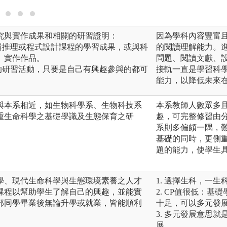
究與實作成果和相關的研習證明：
因為學科內容豐富
輯推理或程式設計課程的學習成果，或與科
的閱讀理解能力。
、實作作品。
問題、閱讀文獻、
的研習活動，只要是自己有興趣參與的都可
接軌一直是學習科
能力，以降低未來
與本系相近，如生物科學系、生物科技系
本系教師人數眾多
重生命科學之基礎學識及生態保育之研
趣，可完整修習由
系則多偏頗一隅，
基礎的同時，更側
題的能力，使學生
學、現代生命科學與生態環境素養之人才
1. 選擇生科，一
課程以幫助學生了解自己的興趣，並能實
2. CP值很低：
部同學畢業後無論升學或就業，皆能順利
十足，可以多元發
3. 多元發展意思
展。