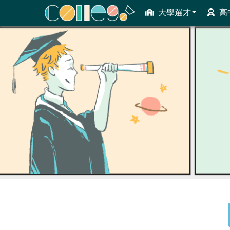
大學選才
高
ColleGo! 大學選才與高中育才輔助系統