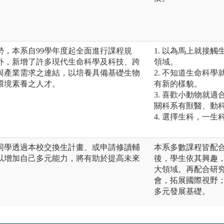
勢，本系自99學年度起全面進行課程規
1. 以為馬上就接
外，新增了許多現代生命科學及科技、跨
領域。
與產業需求之連結，以培養具備基礎生物
2. 不知道生命科
環境素養之人才。
有新的樣貌。
3. 喜歡小動物就
關科系有獸醫、動
4. 選擇生科，一
同學透過本校交換生計畫、或申請修讀輔
本系多數課程皆配
以增加自己多元能力，將有助於提高未來
後，學生依其興趣
大領域。再配合研
會，拓展國際視野
多元發展基礎。