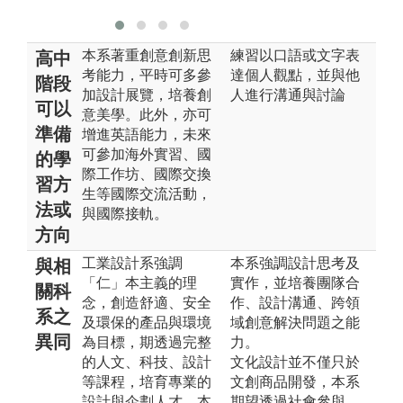
本系著重創意創新思
練習以口語或文字表
高中
考能力，平時可多參
達個人觀點，並與他
階段
加設計展覽，培養創
人進行溝通與討論
可以
意美學。此外，亦可
準備
增進英語能力，未來
可參加海外實習、國
的學
際工作坊、國際交換
習方
生等國際交流活動，
法或
與國際接軌。
方向
工業設計系強調
本系強調設計思考及
與相
「仁」本主義的理
實作，並培養團隊合
關科
念，創造舒適、安全
作、設計溝通、跨領
系之
及環保的產品與環境
域創意解決問題之能
異同
為目標，期透過完整
力。
的人文、科技、設計
文化設計並不僅只於
等課程，培育專業的
文創商品開發，本系
設計與企劃人才。本
期望透過社會參與、