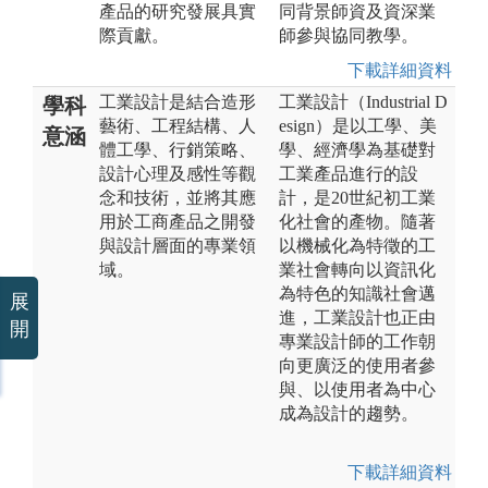
產品的研究發展具實
同背景師資及資深業
際貢獻。
師參與協同教學。
下載詳細資料
工業設計是結合造形
工業設計（Industrial D
學科
藝術、工程結構、人
esign）是以工學、美
意涵
體工學、行銷策略、
學、經濟學為基礎對
設計心理及感性等觀
工業產品進行的設
念和技術，並將其應
計，是20世紀初工業
用於工商產品之開發
化社會的產物。隨著
與設計層面的專業領
以機械化為特徵的工
域。
業社會轉向以資訊化
為特色的知識社會邁
展
進，工業設計也正由
開
專業設計師的工作朝
向更廣泛的使用者參
與、以使用者為中心
成為設計的趨勢。
下載詳細資料