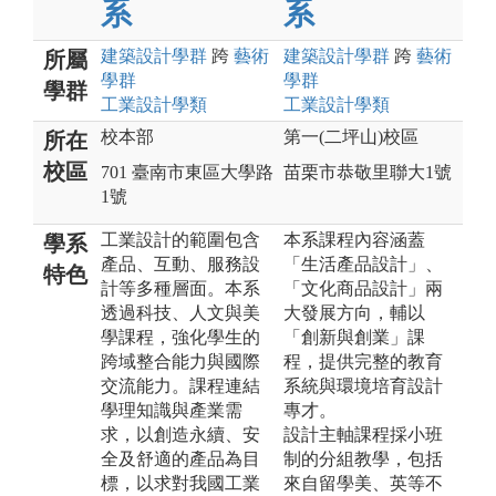
系
系
建築設計
學群
跨
藝術
建築設計
學群
跨
藝術
所屬
學群
學群
學群
工業設計
學類
工業設計
學類
校本部
第一(二坪山)校區
所在
校區
701 臺南市東區大學路
苗栗市恭敬里聯大1號
1號
工業設計的範圍包含
本系課程內容涵蓋
學系
產品、互動、服務設
「生活產品設計」、
特色
計等多種層面。本系
「文化商品設計」兩
透過科技、人文與美
大發展方向，輔以
學課程，強化學生的
「創新與創業」課
跨域整合能力與國際
程，提供完整的教育
交流能力。課程連結
系統與環境培育設計
學理知識與產業需
專才。
求，以創造永續、安
設計主軸課程採小班
全及舒適的產品為目
制的分組教學，包括
標，以求對我國工業
來自留學美、英等不