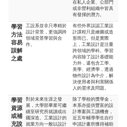
在私人企業、公部門
或非營利組織中皆具
有發揮的潛力。
工設系並非只專精於
有些外界誤認工業設
學習
設計背景，更強調跨
計課程只是繪圖或造
方法
領域背景學習與合
形而已。但是實際
容易
作。
上，工業設計是注重
誤解
跨領域的學科。學習
內容除了設計基礎能
之處
力外，還包含工學、
美學、經濟學，透過
物件設計為中介，解
決使用者與利害關係
人的需求及問題。
對於未來生涯之發
除了學校的獎學金，
學習
展，大學部畢業可繼
本系亦提供豐富的設
資源
續至研究所就讀或出
計專案與工讀機會，
或補
國深造。工業設計的
近五年輔導學生自行
充說
就業方向一般以設計
申請計畫所獲得補助