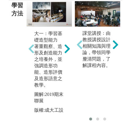
學習
方法
課堂講授：由
大一：學習基
大二：著重加
大
教授講授設計
礎造型能力
工製成訓練能
案
相關知識與理
著重觀察、造
力
計
論，帶領同學
形及創造能力
除分析及表達
獨
釐清問題，了
之培養外，並
能力之培養
之
解課程內容。
強調造形功
外，並加強材
加
能、造形評價
料、加工及結
教
及造形語意之
構特性與人機
圖
教學。
及環境系統在
聯
設計應用上之
圖解:2019期末
金
探討與學習。
聯展
版
圖解:2019期末
版權:成大工設
聯展(產品設
計-金獎)
版權:成大工設