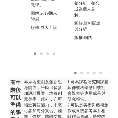
圖
整分析，整合
教學。
及環境系統在
聯
成為個人見
設計應用上之
圖解:2019期末
金
解。
探討與學習。
聯展
版
圖解:資料閱讀
圖解:2019期末
版權:成大工設
與分析
聯展(產品設
計-金獎)
版權:網路
版權:成大工設
本系著重創意創新思
1.可為課程研究與課題
高中
考能力，平時可多參
延伸或科學應用或社
階段
加設計展覽，培養創
會觀察等應用成果與
可以
意美學。此外，亦可
研究報告。
準備
增進英語能力，未來
2.可以是美術與藝術創
可參加海外實習、國
作成果或參考本系相
的學
際工作坊、國際交換
關作品資訊，於校內