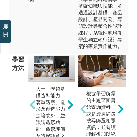
基礎知識與技能，並
透過設計基礎、產品
設計、產品開發、專
題設計等整合性設計
展
課程，系統性地培養
開
學生獨立執行設計專
案的專業實作能力。
學習
方法
大一：學習基
大二：著重加
大
根據學習所需
礎造型能力
工製成訓練能
案
的主題至圖書
著重觀察、造
力
計
館查詢資料，
形及創造能力
除分析及表達
獨
或是透過網路
之培養外，並
能力之培養
之
搜尋篩選相關
強調造形功
外，並加強材
加
資訊，並閱讀
能、造形評價
料、加工及結
教
理解後加以統
及造形語意之
構特性與人機