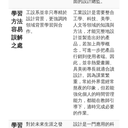
面的設計總監。
工設系並非只專精於
工業設計是需要整合
學習
設計背景，更強調跨
工學、科技、美學、
方法
領域背景學習與合
人文等領域的知識與
容易
作。
方法，才能完整地設
誤解
計並製造出好的產
品，若加上商學概
之處
念，可進一步把產品
行銷到使用者端。因
此，並非熱愛畫圖、
具美術專長就適合讀
設計。因為課業繁
重，常給外界需經常
熬夜的印象，但若能
強化個人的時間管理
能力，都能在教師引
導下，適時完成必要
的作業。
對於未來生涯之發
設計是一門應用的科
學習