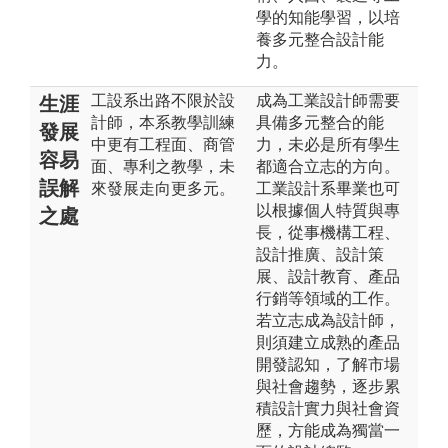
學的知能學習，以培
養多元整合設計能
力。
工設系出路不限於設
成為工業設計師需要
生涯
計師，本系教學訓練
具備多元整合的能
發展
中更有工程面、商管
力，未必是所有學生
容易
面、專利之教學，未
都適合立志的方向。
誤解
來發展走向更多元。
工業設計系畢業也可
以根據個人特質與專
之處
長，從事機構工程、
設計推廣、設計策
展、設計教育、產品
行銷等領域的工作。
若立志成為設計師，
則須建立成熟的產品
開發認知，了解市場
與社會趨勢，逐步累
積設計實力與社會資
歷，方能成為獨當一