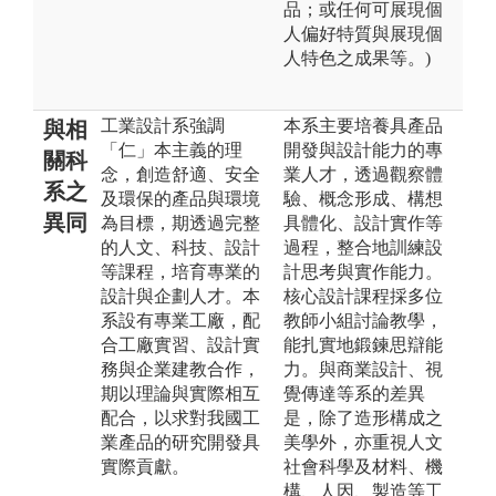
品；或任何可展現個
人偏好特質與展現個
人特色之成果等。)
工業設計系強調
本系主要培養具產品
與相
「仁」本主義的理
開發與設計能力的專
關科
念，創造舒適、安全
業人才，透過觀察體
系之
及環保的產品與環境
驗、概念形成、構想
異同
為目標，期透過完整
具體化、設計實作等
的人文、科技、設計
過程，整合地訓練設
等課程，培育專業的
計思考與實作能力。
設計與企劃人才。本
核心設計課程採多位
系設有專業工廠，配
教師小組討論教學，
合工廠實習、設計實
能扎實地鍛鍊思辯能
務與企業建教合作，
力。與商業設計、視
期以理論與實際相互
覺傳達等系的差異
配合，以求對我國工
是，除了造形構成之
業產品的研究開發具
美學外，亦重視人文
實際貢獻。
社會科學及材料、機
構、人因、製造等工