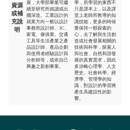
展，大學部畢業可繼
學，所學習的東西不
資源
續至研究所就讀或出
只是課本上，以及課
或補
國深造。工業設計的
堂上老師所教導的知
充說
就業方向一般以設計
識技能，更多的時候
事務所設計師、3C、
要保持一顆探索的
明
家電、傢俱業、交通
心，去了解與生活創
工具等生活產業之產
造或社會發展相關的
品設計師、產品企劃
技術與科學，探索人
與使用者經驗設計與
與社會、自然和諧發
分析師等，或依自己
展的真實需求，因此
興趣之新創事業。
多涉略心理學、人文
歷史、社會科學、經
濟學、管理學的知
識，對設計的學習將
產生具建設性的影
響。