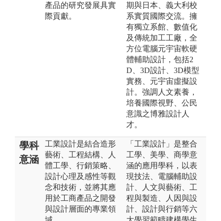
產品的研究發展具實
期與日本、義大利校
際貢獻。
系實質國際交流。擁
有獨立系館、數值化
及傳統加工工廠，全
方位電腦元宇宙軟硬
體輔助設計，包括2
D、3D設計、3D模型
實務、元宇宙虛擬設
計。強調人文素養，
培養國際視野、公民
意識之博雅設計人
才。
工業設計是結合造形
「工業設計」是整合
學科
藝術、工程結構、人
工學、美學、商學意
意涵
體工學、行銷策略、
涵的應用學科，以表
設計心理及感性等觀
現技法、電腦輔助設
念和技術，並將其應
計、人文與藝術、工
用於工商產品之開發
程與製造、人因與設
與設計層面的專業領
計、設計與行銷等六
域。
大學習範疇建構學生