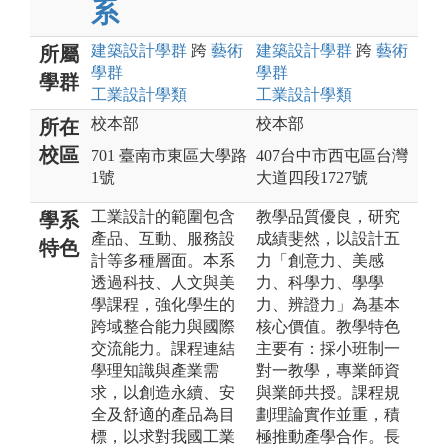
系
建築設計
學群
跨
藝術
建築設計
學群
跨
藝術
所屬
學群
學群
學群
工業設計
學類
工業設計
學類
校本部
校本部
所在
校區
701 臺南市東區大學路
407台中市西屯區台灣
1號
大道四段1727號
工業設計的範圍包含
教學品質優良，研究
學系
產品、互動、服務設
成績斐然，以設計五
特色
計等多種層面。本系
力「創意力、美感
透過科技、人文與美
力、科學力、學學
學課程，強化學生的
力、辨證力」為基本
跨域整合能力與國際
核心價值。教學特色
交流能力。課程連結
主要有：採小班制一
學理知識與產業需
對一教學，專業師資
求，以創造永續、安
與業師共授。課程規
全及舒適的產品為目
劃理論實作並重，積
標，以求對我國工業
極推動產學合作。長