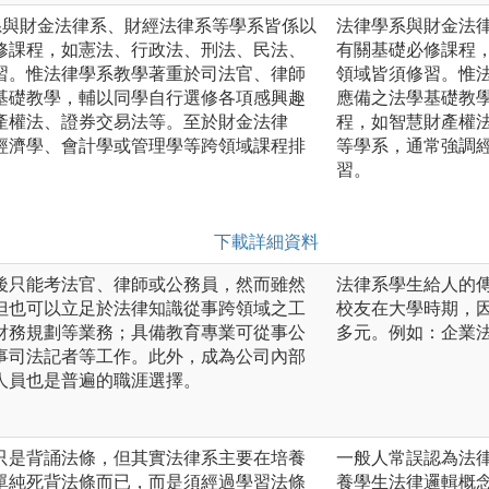
系與財金法律系、財經法律系等學系皆係以
法律學系與財金法
修課程，如憲法、行政法、刑法、民法、
有關基礎必修課程
習。惟法律學系教學著重於司法官、律師
領域皆須修習。惟
基礎教學，輔以同學自行選修各項感興趣
應備之法學基礎教
產權法、證券交易法等。至於財金法律
程，如智慧財產權
經濟學、會計學或管理學等跨領域課程排
等學系，通常強調
習。
下載詳細資料
後只能考法官、律師或公務員，然而雖然
法律系學生給人的
但也可以立足於法律知識從事跨領域之工
校友在大學時期，
財務規劃等業務；具備教育專業可從事公
多元。例如：企業
事司法記者等工作。此外，成為公司內部
人員也是普遍的職涯選擇。
只是背誦法條，但其實法律系主要在培養
一般人常誤認為法
單純死背法條而已，而是須經過學習法條
養學生法律邏輯概