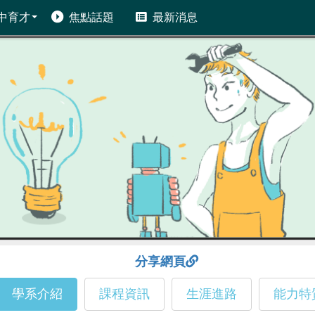
中育才
焦點話題
最新消息
分享網頁
學系介紹
課程資訊
生涯進路
能力特