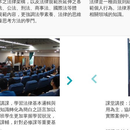
本之法律架構，以及法律規範所延伸之各
法律是一種由規則
法、公法、刑法、商事法、國際法等體
範個人行為。法律
規範內容，更強調法學素養、法律的思維
相關領域的知識。
養思考方法的學門。
講課，學習法律基本邏輯與
閱讀教材：閱讀學
課堂講授：
知識轉化為簡白之語言加以
規範與其內涵，補
用為主，協
班學生更加掌握學習狀況，
容。
實際案例中
課輔，針對必修課等重要基
圖解:法律系期刊
。