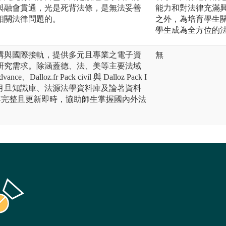
與融會貫通，光是死背法條，是無法妥善
能力和對法律充滿
相關法律問題的。
之外，為培育學生
學生成為全方位的
構與國際接軌，提供多元且專業之電子資
無
研究需求。除涵蓋德、法、美等主要法域
nce、Dalloz.fr Pack civil 與 Dalloz Pack I
威之月旦知識庫、法源法學資料庫及論著資料
版，內容完整且更新即時，協助師生掌握國內外法