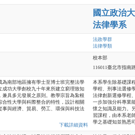
國立政治大
法律學系
法政
學群
法律
學類
校本部
116011臺北市指南
已成為南部地區擁有學士至博士班完整法學
本系學生除基礎課
立成功大學創校九十年來所建立窮理致知
學程、刑事法選修
，兼具多元發展之原則。教學宗旨為紮根
法律創新選修學程
綜合性大學與科際整合的特性，設計相關
一步加強分科專業
從事與經濟、貿易、勞工、環保與科技法
懷之知識及能力。
習課程，由本系老
學之基礎知並熟悉
下載詳細資料