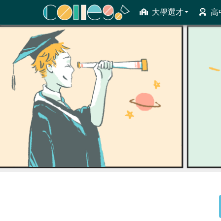
大學選才
高
ColleGo! 大學選才與高中育才輔助系統