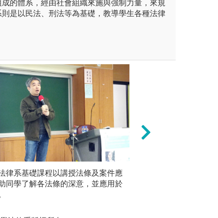
組成的體系，經由社會組織來施與強制力量，來規
系則是以民法、刑法等為基礎，教導學生各種法律
者著作，系統性學習我國法律
法律系基礎課程以講授法條及案件應
實地演練：參與法
邏輯養成
充授課時無法詳細說明之內
助同學了解各法條的深意，並應用於
運用法律理論解決
授教學的
。
版權:政治
教材閱覽及自修室