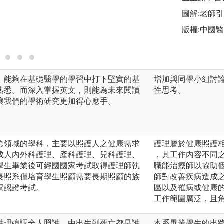
圖解:技術練習
圖解:老師
版權:老師提供
版權:中國
，能夠在基礎醫學的學習中打下堅實的基
增加與同學小組討
熟悉。而深入掌握英文，則能為未來閱讀
性思考。
讓我們的學術研究更加得心應手。
跨領域的學科，主要以照護人之健康需求
護理屬於健康照護
成人內外科護理、產科護理、兒科護理、
，其工作內容不同
學生畢業後可經國國家考試取得護理師執
職能治療師以協助
長照系僅培育學生照顧需要長期照顧的族
師對改善疾病造成
家認證考試。
區以及罹病或健康
工作範圍廣泛，且
護理強調全人照護，由出生到死亡都是護
本系畢業學生的出