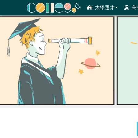
大學選才
高
ColleGo! 大學選才與高中育才輔助系統