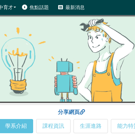
中育才
焦點話題
最新消息
分享網頁
學系介紹
課程資訊
生涯進路
能力特