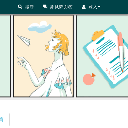
搜尋
常見問與答
登入
質