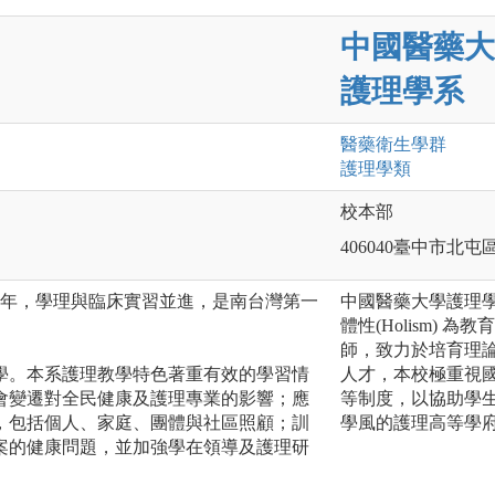
中國醫藥大
護理學系
醫藥衛生
學群
護理
學類
校本部
406040臺中市北屯
4年，學理與臨床實習並進，是南台灣第一
中國醫藥大學護理學系以
體性(Holism)
師，致力於培育理
學。本系護理教學特色著重有效的學習情
人才，本校極重視
會變遷對全民健康及護理專業的影響；應
等制度，以協助學
，包括個人、家庭、團體與社區照顧；訓
學風的護理高等學
案的健康問題，並加強學在領導及護理研