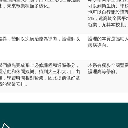
此，未來執業種類多樣化。
可以到衛生所、學
也可以自行開設護
5%，遠高於全國
就業，尤其本校北
差異，醫師以疾病治療為導向，護理師以
護理的本質是協助
疾病導向。
學們優先完成系上必修課程和通識學分，
本系有獨步全國豐
團活動和休閒娛樂。待到大三和大四，由
護理高等學府。
加，學習時間相對緊湊，因此提前做好基
續的學業安排。