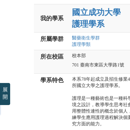
國立成功大學
我的學系
護理學系
醫藥衛生
學群
所屬學群
護理
學類
校本部
所在校區
701 臺南市東區大學路1號
本系78年起成立及招生修業
學系特色
所國立大學之護理學系。
展
開
護理是一種藝術也是一種科
境之設計，教導學生思考社
用整體性連性的概念於個人
練學生應用護理過程解決個
究方面的能力。