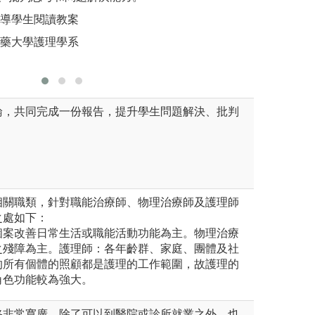
版權:中國
及認同護理專業。
引導學生閱讀教案
圖解:臨床實習
醫藥大學護理學系
版權:學生提供
論，共同完成一份報告，提升學生問題解決、批判
相關職類，針對職能治療師、物理治療師及護理師
之處如下：
個案改善日常生活或職能活動功能為主。物理治療
之殘障為主。護理師：各年齡群、家庭、團體及社
的所有個體的照顧都是護理的工作範圍，故護理的
角色功能較為強大。
路非常寬廣，除了可以到醫院或診所就業之外，也