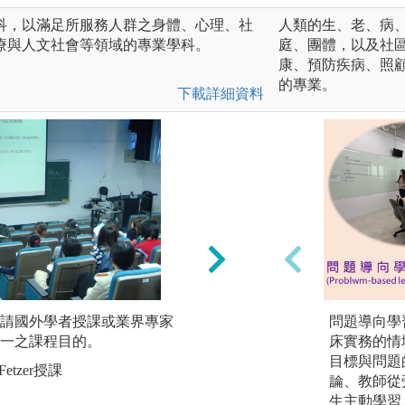
科，以滿足所服務人群之身體、心理、社
人類的生、老、病
療與人文社會等領域的專業學科。
庭、團體，以及社
康、預防疾病、照
的專業。
下載詳細資料
請國外學者授課或業界專家
技術練習：透過技
問題導向學習（P
一之課程目的。
理解各項基本護理
床實務的情
藉由模擬病房之回
目標與問題
etzer授課
力。
論、教師從
生主動學習