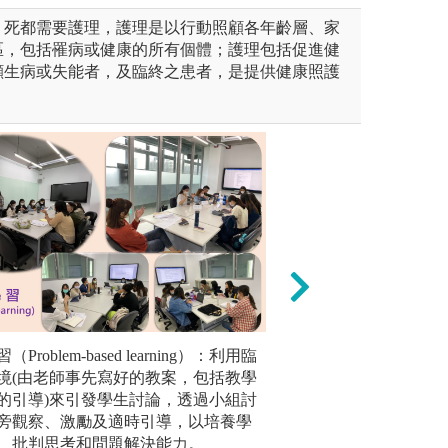
、死都需要護理，護理是以行動照顧各年齡層、家
區，包括罹病或健康的所有個體；護理包括促進健
顧生病或失能者，及臨終之患者，是提供健康照護
術示範教學，協助學生認識且
roblem-based learning）：利用臨
臨床實習：透過臨
線上教學
技術的原則、目的與方法，並
境(由老師事先寫好的教案，包括教學
應用護理過程步驟
站，學生
覆示教增進技術操作與自學能
的引導)來引發學生討論，透過小組討
適當的基本護理技
自行上線
旁觀察、激勵及適時引導，以培養學
色，培養與個案溝
圖解:學生
、批判思考和問題解決能力。
護病關係，閱讀病