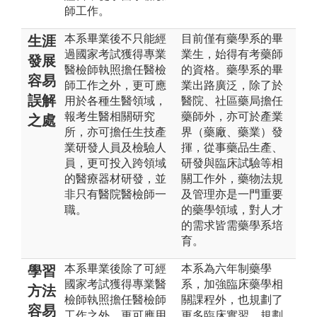
師工作。
本系畢業後不只能經
目前僅有藥學系的畢
生涯
過國家考試獲得專業
業生，始得有考藥師
發展
醫檢師執照擔任醫檢
的資格。藥學系的畢
容易
師工作之外，更可應
業出路廣泛，除了於
誤解
用於各種生醫領域，
醫院、社區藥局擔任
報考生醫相關研究
藥師外，亦可於產業
之處
所，亦可擔任生技產
界（藥廠、藥業）發
業研發人員及檢驗人
揮，從事藥品生產、
員，更可投入跨領域
研發與臨床試驗等相
的醫療器材研發，並
關工作外，藥物法規
非只有醫院醫檢師一
及管理亦是一門重要
職。
的藥學領域，對人才
的需求皆需藥學系培
育。
本系畢業後除了可經
本系為六年制藥學
學習
國家考試獲得專業醫
系，加強臨床藥學相
方法
檢師執照擔任醫檢師
關課程外，也規劃了
容易
工作之外，更可應用
更多臨床實習。規劃