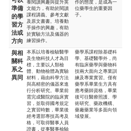
養閱讀興趣與提升英
作的態度，是成為一
準備
文能力，有助於閱讀
位藥學生的重要因
課程講義、參考文獻
子。
的學
及原文書書。培養動
習方
手操作的興趣，有助
法或
於實驗方法及儀器的
方向
練習操作。
本系以培養檢驗醫學
藥學系課程除基礎科
與相
及生物科技人才為目
學、基礎醫學外，尚
關科
標，主要以人類檢
有臨床藥學與藥物科
系之
體、動物檢體為實驗
技兩大面向之專業訓
異同
材料，藉由科學方法
練及專業實習。僅有
與高精密的儀器來進
藥學系畢業生方具有
行分析研究。畢業前
應考藥師資格，畢業
需完成醫院的臨床實
後可往醫療照護、學
習，並取得國考規定
術研究、藥政機構、
之實習時數，畢業後
藥廠藥業等多面向領
經考選部專技高考及
域發展。
格，可取得醫事人員
證書，從事醫事檢驗