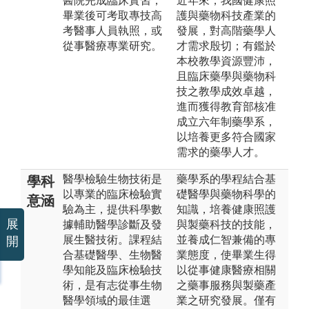
醫院完成臨床實習，
近年來，我國健康照
畢業後可考取專技高
護與藥物科技產業的
考醫事人員執照，或
發展，對高階藥學人
從事醫療專業研究。
才需求殷切；有鑑於
本校教學資源豐沛，
且臨床藥學與藥物科
技之教學成效卓越，
進而獲得教育部核准
成立六年制藥學系，
以培養更多符合國家
需求的藥學人才。
醫學檢驗生物技術是
藥學系的學程結合基
學科
以專業的臨床檢驗實
礎醫學與藥物科學的
意涵
驗為主，提供科學數
知識，培養健康照護
展
據輔助醫學診斷及發
與製藥科技的技能，
展生醫技術。課程結
並養成仁智兼備的專
開
合基礎醫學、生物醫
業態度，使畢業生得
學知能及臨床檢驗技
以從事健康醫療相關
術，是有志從事生物
之藥事服務與製藥產
醫學領域的最佳選
業之研究發展。僅有