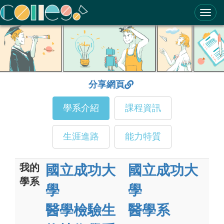
ColleGo! 大學選才與高中育才輔助系統
分享網頁
學系介紹
課程資訊
生涯進路
能力特質
我的
國立成功大
國立成功大
學系
學
學
醫學檢驗生
醫學系