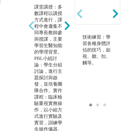
實
規劃學生進行
課堂講授：多
生
小組討論，訓
數課程以講授
實
練學生發現、
方式進行，課
料
產生及回應問
程中會邀集不
血
題的能力
同專長教師參
技術練習：學
圖
與授課，主要
圖解:PBL小組
習各種身體評
學習生醫知能
討論
版
估的技巧，如
的學理背景。
版權:系上提供
視、聽、扣、
PBL小組討
觸等。
論：學生分組
討論，進行主
題探討與啟
發，並培養團
隊合作。實作
課程：臨床檢
驗重視實務操
作，以小組方
式進行實驗及
實習，訓練學
生操作儀器、