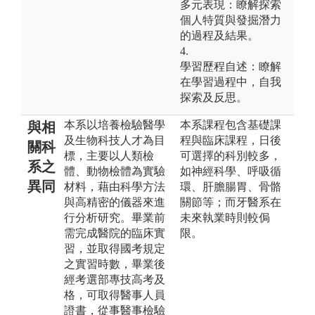
多元表現：瞭解探索
個人特質與發掘潛力
的過程及結果。
4.
學習歷程自述：瞭解
在學習過程中，自我
探索及反思。
本系以培養檢驗醫學
本系課程包含基礎課
與相
及生物科技人才為目
程與臨床課程，日後
關科
標，主要以人類檢
可選擇的科別較多，
系之
體、動物檢體為實驗
如神經科學、呼吸循
異同
材料，藉由科學方法
環、肝膽腸胃、骨骼
與高精密的儀器來進
關節等；而牙醫系在
行分析研究。畢業前
未來執業時則較侷
需完成醫院的臨床實
限。
習，並取得國考規定
之實習時數，畢業後
經考選部專技高考及
格，可取得醫事人員
證書，從事醫事檢驗