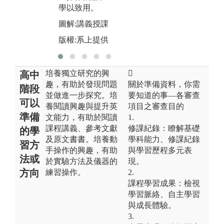
學以致用。
圖解:講義授課
版權:系上提供
培養獨立研究的興

高中
趣，有助於發現問題
關於準備資料，你需
階段
並做進一步探究。培
要知道的事—各審查
可以
養閱讀興趣與提升英
項目之審查目的
準備
文能力，有助於閱讀
1.
課程講義、參考文獻
修課紀錄：瞭解基礎
的學
及原文書書。培養動
學科能力、修課紀錄
習方
手操作的興趣，有助
與學習歷程多元表
法或
於實驗方法及儀器的
現。
方向
練習操作。
2.
課程學習成果：檢視
學習脈絡、自主學習
與成長體驗。
3.