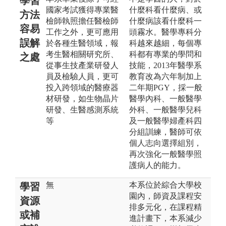
學習
國家考試獲得專業醫
什麼科看什麼病、或
方法
檢師執照擔任醫檢師
什麼病該看什麼科一
容易
工作之外，更可應用
頭霧水。醫學專科分
誤解
於各種生醫領域，報
科越來越細，每個專
考生醫相關研究所、
科都有專業的學問和
之處
從事生技產業研發人
技能，2013年醫學系
員及檢驗人員，更可
教育改為六年制加上
投入跨領域的醫療器
二年期PGY，採一般
材研發，如生物晶片
醫學內科、一般醫學
研發、生醫感測系統
外科、一般醫學兒科
等
及一般醫學婦產科四
分組訓練，醫師可依
個人志向選擇組別，
再次強化一般醫學照
護病人的能力。
無
本系位於綜合大學校
學習
園內，師資及課程安
資源
排多元化，在課程精
或補
進計畫下，本系減少