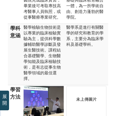
醫院完成臨床實習，
基礎與臨床教育融合
畢業後可考取專技高
一體，為一所學術自
考醫事人員執照，或
由、創造力蓬勃的醫
從事醫療專業研究。
學院。
醫學檢驗生物技術是
醫學系是進行有關醫
學科
以專業的臨床檢驗實
學的研究和教育的學
意涵
驗為主，提供科學數
系，主要分為臨床學
據輔助醫學診斷及發
科及基礎學科。
展生醫技術。課程結
合基礎醫學、生物醫
學知能及臨床檢驗技
術，是有志從事生物
醫學領域的最佳選
擇。
學習
方法
展
未上傳圖片
開
實
PBL小組討
三
論。部分課程