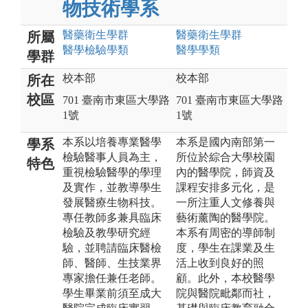
物技術學系
醫藥衛生
學群
醫藥衛生
學群
所屬
醫學檢驗
學類
醫學
學類
學群
校本部
校本部
所在
校區
701 臺南市東區大學路
701 臺南市東區大學路
1號
1號
本系以培養專業醫學
本系是國內南部第一
學系
檢驗醫事人員為主，
所位於綜合大學校園
特色
重視檢驗醫學的學理
內的醫學院，師資及
及實作，並教導學生
課程安排多元化，是
發展醫療生物科技。
一所注重人文修養與
專任教師多兼具臨床
藝術薰陶的醫學院。
檢驗及教學研究經
本系有周密的導師制
驗，並聘請臨床醫檢
度，學生在課業及生
師、醫師、生技業界
活上收到良好的照
專家擔任兼任老師。
顧。此外，本校醫學
學生畢業前須至成大
院與醫院毗鄰而社，